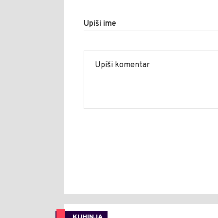
Upiši ime
KUHINJA