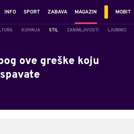
INFO
SPORT
ZABAVA
MAGAZIN
MOBIT
LTURA
KUHINJA
STIL
ZANIMLJIVOSTI
LJUBIMCI
bog ove greške koju
e spavate