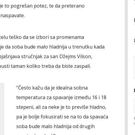
 je to pogrešan potez, te da preterano
 naspavate.
 telu teško da se izbori sa promenama
lje da soba bude malo hladnija u trenutku kada
objašnjava stručnjak za san Džejms Vilson,
usti taman koliko treba da biste zaspali.
"Često kažu da je idealna sobna
temperatura za spavanje između 16 i 18
stepeni, ali za neke je to previše hladno,
pa je bolje fokusirati se na to da spavaća
soba bude malo hladnija od drugih