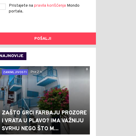
Pristajete na
pravila korišćenja
Mondo
portala.
POŠALJI
NAJNOVIJE
0
Pre 2 h
ZANIMLJIVOSTI
ZAŠTO GRCI FARBAJU PROZORE
I VRATA U PLAVO? IMA VAŽNIJU
SVRHU NEGO ŠTO M...