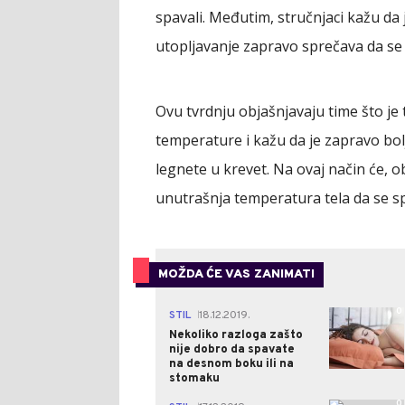
spavali. Međutim, stručnjaci kažu da
utopljavanje zapravo sprečava da se
Ovu tvrdnju objašnjavaju time što je
temperature i kažu da je zapravo bo
legnete u krevet. Na ovaj način će, 
unutrašnja temperatura tela da se sp
MOŽDA ĆE VAS ZANIMATI
0
STIL
18.12.2019.
|
Nekoliko razloga zašto
nije dobro da spavate
na desnom boku ili na
stomaku
0