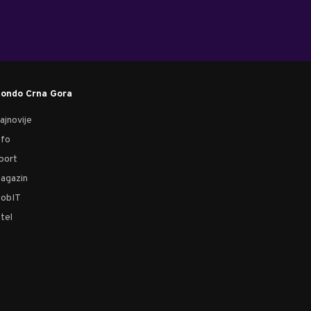
ondo Crna Gora
ajnovije
nfo
port
agazin
obIT
tel