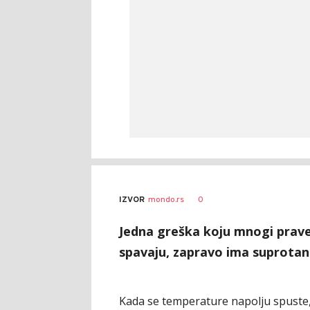
0
IZVOR
mondo.rs
Jedna greška koju mnogi prave 
spavaju, zapravo ima suprotan
Kada se temperature napolju spuste,