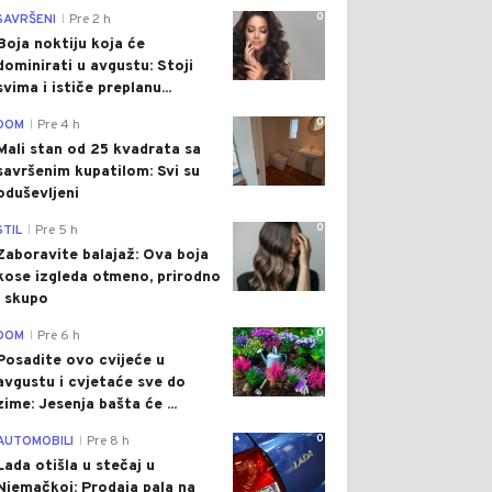
0
SAVRŠENI
Pre 2 h
|
Boja noktiju koja će
dominirati u avgustu: Stoji
svima i ističe preplanu...
0
DOM
Pre 4 h
|
Mali stan od 25 kvadrata sa
savršenim kupatilom: Svi su
oduševljeni
0
STIL
Pre 5 h
|
Zaboravite balajaž: Ova boja
kose izgleda otmeno, prirodno
i skupo
0
DOM
Pre 6 h
|
Posadite ovo cvijeće u
avgustu i cvjetaće sve do
zime: Jesenja bašta će ...
0
AUTOMOBILI
Pre 8 h
|
Lada otišla u stečaj u
Njemačkoj: Prodaja pala na