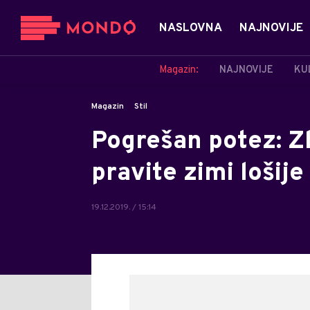
NASLOVNA
NAJNOVIJE
Magazin:
NAJNOVIJE
KU
Magazin
Stil
Pogrešan potez: Z
pravite zimi lošij
19.12.2019. / 15:14