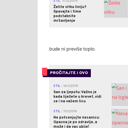
STIL
17.12.2019.
|
Želite vitku liniju?
Spavajte i time
podstaknite
mršavljenje
bude ni previše toplo.
PROČITAJTE I OVO
STIL
16.11.2019.
|
San za ljepotu: Važno je
kada liježete u krevet, vidi
se i na vašem licu
STIL
11.11.2019.
|
Ne potcenjujte nesanicu:
Opasna je po zdravlje, a
može i da vas ubije!