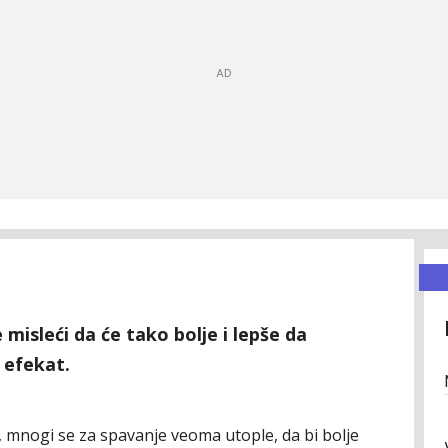
misleći da će tako bolje i lepše da
 efekat.
 mnogi se za spavanje veoma utople, da bi bolje