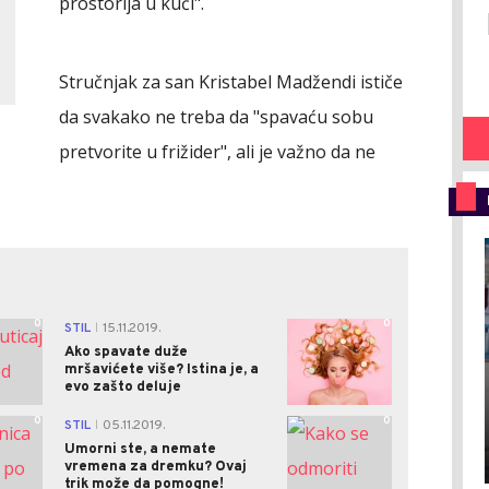
prostorija u kući".
Stručnjak za san Kristabel Madžendi ističe
da svakako ne treba da "spavaću sobu
pretvorite u frižider", ali je važno da ne
0
0
STIL
15.11.2019.
|
Ako spavate duže
mršavićete više? Istina je, a
evo zašto deluje
0
0
STIL
05.11.2019.
|
Umorni ste, a nemate
vremena za dremku? Ovaj
trik može da pomogne!