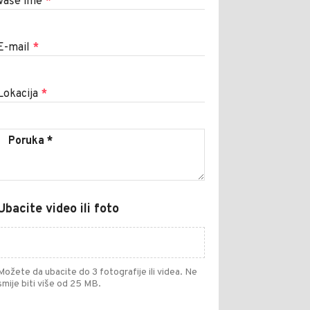
Vaše ime
*
E-mail
*
Lokacija
*
Ubacite video ili foto
Možete da ubacite do 3 fotografije ili videa. Ne
smije biti više od 25 MB.