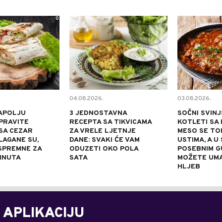
0
0
04.08.2026.
03.08.2026.
APOLJU
3 JEDNOSTAVNA
SOČNI SVINJ
PRAVITE
RECEPTA SA TIKVICAMA
KOTLETI SA 
SA CEZAR
ZA VRELE LJETNJE
MESO SE TOP
LAGANE SU,
DANE: SVAKI ĆE VAM
USTIMA, A U
 SPREMNE ZA
ODUZETI OKO POLA
POSEBNIM 
INUTA
SATA
MOŽETE UM
HLJEB
 APLIKACIJU