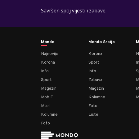
Savršen spoj vijesti i zabave.
Mondo
Mondo Srbija
M
Najnovije
Korona
N
Korona
Sport
I
Info
Info
S
Sport
Zabava
M
Magazin
Magazin
M
MobIT
Kolumne
M
Mtel
Foto
Kolumne
Liste
Foto