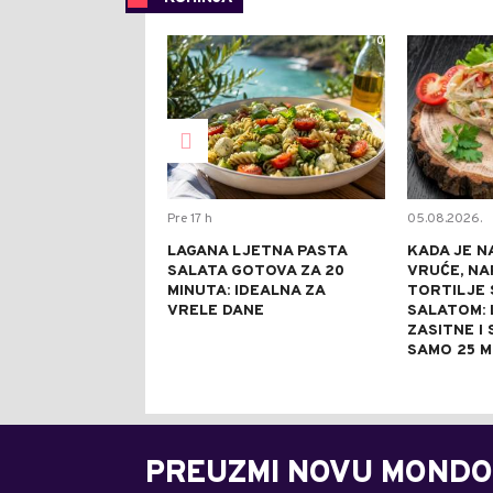
0
Pre 17 h
05.08.2026.
LAGANA LJETNA PASTA
KADA JE N
SALATA GOTOVA ZA 20
VRUĆE, NA
MINUTA: IDEALNA ZA
TORTILJE 
VRELE DANE
SALATOM: 
ZASITNE I
SAMO 25 M
PREUZMI NOVU MONDO