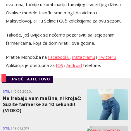
dva tona, tačnije u kombinaciju tamnijeg i svjetlijeg džinsa.
Ovakve modele takođe smo mogli da vidimo u
Maksvelovoj, ali i u Seline i Guči kolekcijama za ovu sezonu.
Takođe, još uvijek se nećemo pozdraviti sa iscjepanim
farmericama, koja će dominirati i ove godine.
Pratite Mondo.ba na
Facebooku
,
Instagramu
i
Twitteru
.
Aplikacija je dostupna za
IOS
i
Android
telefone.
PROČITAJTE I OVO
0
STIL
10.02.2020.
|
Ne trebaju vam mašina, ni krojač:
Suzite farmerke za 10 sekundi!
(VIDEO)
0
STIL
19.07.2019.
|