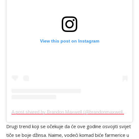
View this post on Instagram
A post shared by Brandon Maxwell (@brandonmaxwell)
on
Dec 
Drugi trend koji se očekuje da će ove godine osvojiti svijet
tiče se boje džinsa. Naime, vodeći komad biće farmerice u