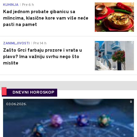
0
KUHINJA
Pre 6 h
|
Kad jednom probate gibanicu sa
mlincima, klasične kore vam više neće
pasti na pamet
0
ZANIMLJIVOSTI
Pre 14 h
|
Zašto Grci farbaju prozore i vrata u
plavo? Ima važniju svrhu nego što
mislite
DNEVNI HOROSKOP
0
03.06.2026.