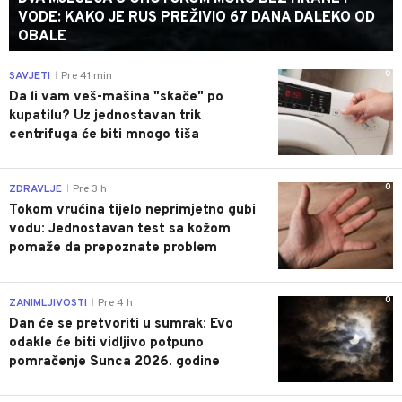
VODE: KAKO JE RUS PREŽIVIO 67 DANA DALEKO OD
OBALE
0
SAVJETI
Pre 41 min
|
Da li vam veš-mašina "skače" po
kupatilu? Uz jednostavan trik
centrifuga će biti mnogo tiša
0
ZDRAVLJE
Pre 3 h
|
Tokom vrućina tijelo neprimjetno gubi
vodu: Jednostavan test sa kožom
pomaže da prepoznate problem
0
ZANIMLJIVOSTI
Pre 4 h
|
Dan će se pretvoriti u sumrak: Evo
odakle će biti vidljivo potpuno
pomračenje Sunca 2026. godine