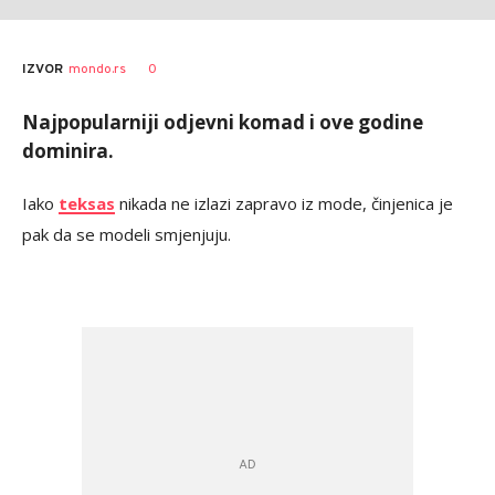
AUTOR
Elle
0
IZVOR
mondo.rs
Najpopularniji odjevni komad i ove godine
dominira.
Iako
teksas
nikada ne izlazi zapravo iz mode, činjenica je
pak da se modeli smjenjuju.