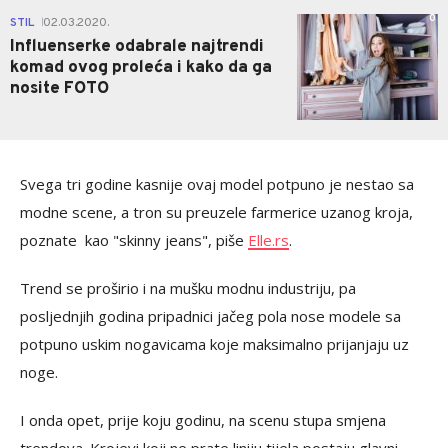
0
STIL
02.03.2020.
|
Influenserke odabrale najtrendi
komad ovog proleća i kako da ga
nosite FOTO
Svega tri godine kasnije ovaj model potpuno je nestao sa
modne scene, a tron su preuzele farmerice uzanog kroja,
poznate kao "skinny jeans", piše
Elle.rs
.
Trend se proširio i na mušku modnu industriju, pa
posljednjih godina pripadnici jačeg pola nose modele sa
potpuno uskim nogavicama koje maksimalno prijanjaju uz
noge.
I onda opet, prije koju godinu, na scenu stupa smjena
trendova. Krojevi koji ne prate liniju tijela postaju glavni