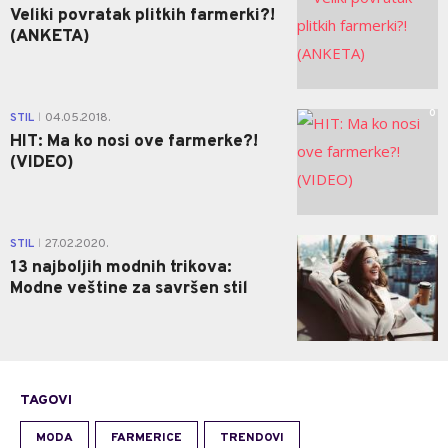
Veliki povratak plitkih farmerki?!
(ANKETA)
0
STIL
04.05.2018.
|
HIT: Ma ko nosi ove farmerke?!
(VIDEO)
0
STIL
27.02.2020.
|
13 najboljih modnih trikova:
Modne veštine za savršen stil
TAGOVI
MODA
FARMERICE
TRENDOVI