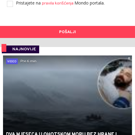
Pristajete na
Mondo portala.
pravila korišćenja
POŠALJI
NAJNOVIJE
0
Pre 6 min
VIDEO
DVA MJESECA U OHOTSKOM MORU BEZ HRANE I