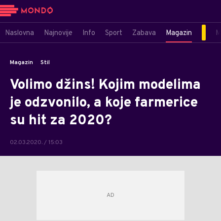
Naslovna
Najnovije
Info
Sport
Zabava
Magazin
M
Magazin
Stil
Volimo džins! Kojim modelima
je odzvonilo, a koje farmerice
su hit za 2020?
02.03.2020. / 15:03