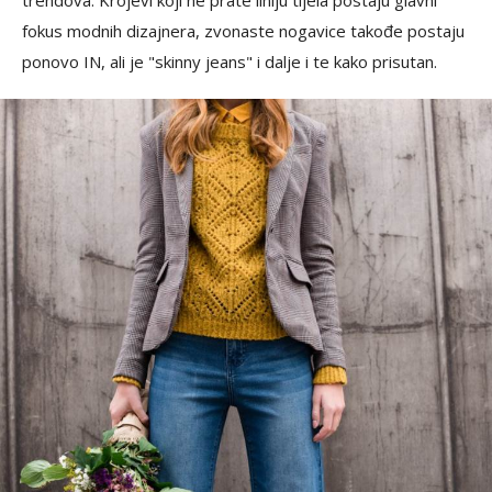
fokus modnih dizajnera, zvonaste nogavice takođe postaju
ponovo IN, ali je "skinny jeans" i dalje i te kako prisutan.