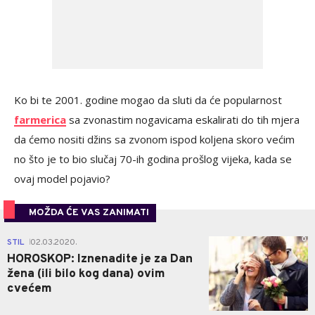
Ko bi te 2001. godine mogao da sluti da će popularnost
farmerica
sa zvonastim nogavicama eskalirati do tih mjera
da ćemo nositi džins sa zvonom ispod koljena skoro većim
no što je to bio slučaj 70-ih godina prošlog vijeka, kada se
ovaj model pojavio?
MOŽDA ĆE VAS ZANIMATI
0
STIL
02.03.2020.
|
HOROSKOP: Iznenadite je za Dan
žena (ili bilo kog dana) ovim
cvećem