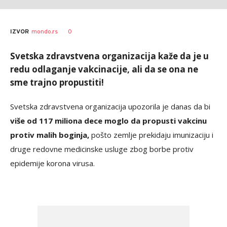
AUTOR
Beta/AP
0
IZVOR
mondo.rs
Svetska zdravstvena organizacija kaže da je u
redu odlaganje vakcinacije, ali da se ona ne
sme trajno propustiti!
Svetska zdravstvena organizacija upozorila je danas da bi
više od 117 miliona dece moglo da propusti vakcinu
protiv malih boginja,
pošto zemlje prekidaju imunizaciju i
druge redovne medicinske usluge zbog borbe protiv
epidemije korona virusa.