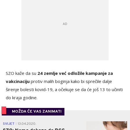
SZO kaže da su
24 zemlje već odložile kampanje za
vakcinaciju
protiv malih boginja kako bi sprečile dalje
širenje bolesti kovid-19, a očekuje se da će još 13 to učiniti
do kraja godine.
MOŽDA ĆE VAS ZANIMATI
0
SVIJET
13.04.2020.
|