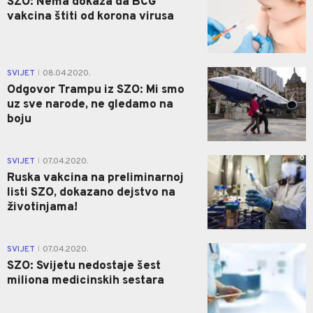
SZO: Nema dokaza da BCG
vakcina štiti od korona virusa
0
SVIJET
08.04.2020.
|
Odgovor Trampu iz SZO: Mi smo
uz sve narode, ne gledamo na
boju
0
SVIJET
07.04.2020.
|
Ruska vakcina na preliminarnoj
listi SZO, dokazano dejstvo na
životinjama!
0
SVIJET
07.04.2020.
|
SZO: Svijetu nedostaje šest
miliona medicinskih sestara