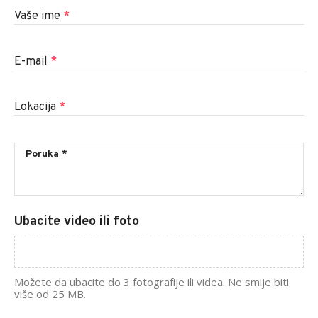
Vaše ime
*
E-mail
*
Lokacija
*
Ubacite video ili foto
Možete da ubacite do 3 fotografije ili videa. Ne smije biti
više od 25 MB.