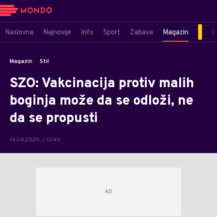
Naslovna
Najnovije
Info
Sport
Zabava
Magazin
M
Magazin
Stil
SZO: Vakcinacija protiv malih
boginja može da se odloži, ne
da se propusti
14.04.2020. / 13:40