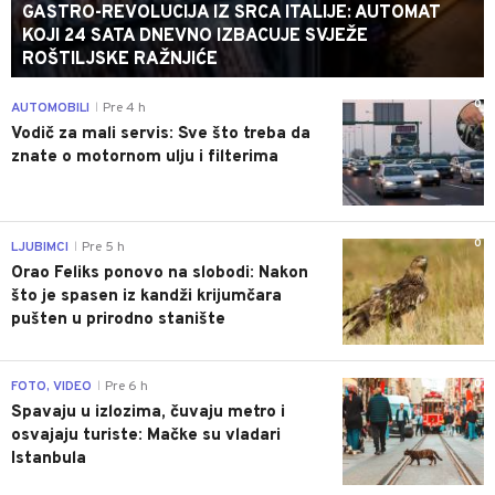
GASTRO-REVOLUCIJA IZ SRCA ITALIJE: AUTOMAT
KOJI 24 SATA DNEVNO IZBACUJE SVJEŽE
ROŠTILJSKE RAŽNJIĆE
0
AUTOMOBILI
Pre 4 h
|
Vodič za mali servis: Sve što treba da
znate o motornom ulju i filterima
0
LJUBIMCI
Pre 5 h
|
Orao Feliks ponovo na slobodi: Nakon
što je spasen iz kandži krijumčara
pušten u prirodno stanište
0
FOTO, VIDEO
Pre 6 h
|
Spavaju u izlozima, čuvaju metro i
osvajaju turiste: Mačke su vladari
Istanbula