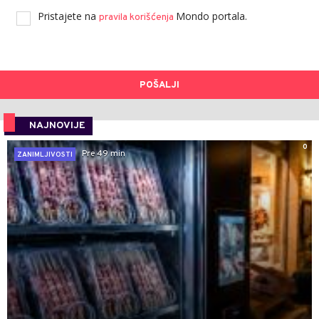
Pristajete na
Mondo portala.
pravila korišćenja
POŠALJI
NAJNOVIJE
0
Pre 49 min
ZANIMLJIVOSTI