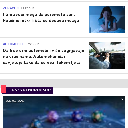
0
ZDRAVLJE
Pre 9 h
|
I tihi zvuci mogu da poremete san:
Naučnici otkrili šta se dešava mozgu
0
AUTOMOBILI
Pre 22 h
|
Da li se crni automobili više zagrijavaju
na vrućinama: Automehaničar
savjetuje kako da se vozi tokom ljeta
DNEVNI HOROSKOP
0
03.06.2026.