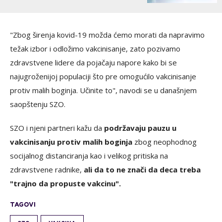
"Zbog širenja kovid-19 možda ćemo morati da napravimo
težak izbor i odložimo vakcinisanje, zato pozivamo
zdravstvene lidere da pojačaju napore kako bi se
najugroženijoj populaciji što pre omogućilo vakcinisanje
protiv malih boginja. Učinite to", navodi se u današnjem
saopštenju SZO.
SZO i njeni partneri kažu da
podržavaju pauzu u
vakcinisanju protiv malih boginja
zbog neophodnog
socijalnog distanciranja kao i velikog pritiska na
zdravstvene radnike,
ali da to ne znači da deca treba
"trajno da propuste vakcinu".
TAGOVI