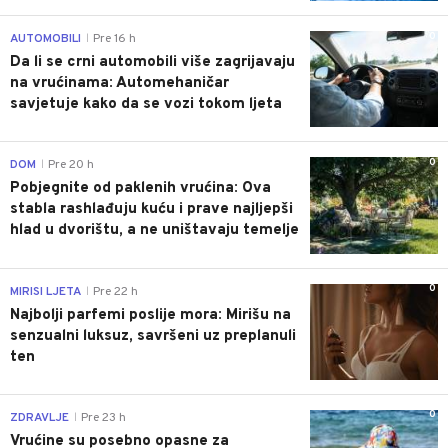
0
AUTOMOBILI
Pre 16 h
|
Da li se crni automobili više zagrijavaju
na vrućinama: Automehaničar
savjetuje kako da se vozi tokom ljeta
0
DOM
Pre 20 h
|
Pobjegnite od paklenih vrućina: Ova
stabla rashlađuju kuću i prave najljepši
hlad u dvorištu, a ne uništavaju temelje
0
MIRISI LJETA
Pre 22 h
|
Najbolji parfemi poslije mora: Mirišu na
senzualni luksuz, savršeni uz preplanuli
ten
0
ZDRAVLJE
Pre 23 h
|
Vrućine su posebno opasne za