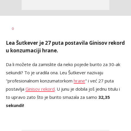
Tamara
AUTOR
0
Veličković
Lea Šutkever je 27 puta postavila Ginisov rekord
u konzumaciji hrane.
Da li možete da zamislite da neko pojede burito za 30-ak
sekundi? To je uradila ona. Leu Šutkever nazivaju
"profesionalnom konzumatorkom
hrane
" i već 27 puta
postavlja
Ginisov rekord
. U junu je dobila još jednu titulu i
to upravo zato što je burito smazala za samo
32,35
sekundi!