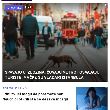
0
Pre 1 h
FOTO, VIDEO
SPAVAJU U IZLOZIMA, ČUVAJU METRO I OSVAJAJU
TURISTE: MAČKE SU VLADARI ISTANBULA
0
ZDRAVLJE
Pre 3 h
|
I tihi zvuci mogu da poremete san:
Naučnici otkrili šta se dešava mozgu