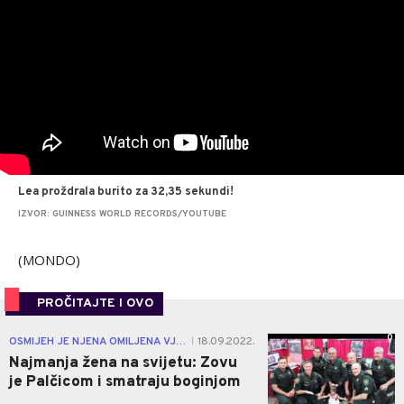
Lea proždrala burito za 32,35 sekundi!
IZVOR: GUINNESS WORLD RECORDS/YOUTUBE
(MONDO)
PROČITAJTE I OVO
0
OSMIJEH JE NJENA OMILJENA VJEŽBA
18.09.2022.
|
Najmanja žena na svijetu: Zovu
je Palčicom i smatraju boginjom