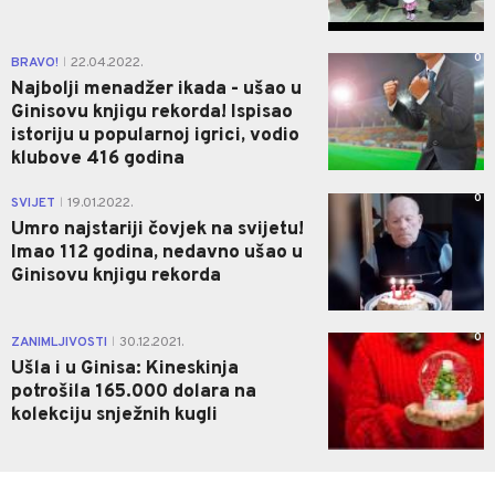
0
BRAVO!
22.04.2022.
|
Najbolji menadžer ikada - ušao u
Ginisovu knjigu rekorda! Ispisao
istoriju u popularnoj igrici, vodio
klubove 416 godina
0
SVIJET
19.01.2022.
|
Umro najstariji čovjek na svijetu!
Imao 112 godina, nedavno ušao u
Ginisovu knjigu rekorda
0
ZANIMLJIVOSTI
30.12.2021.
|
Ušla i u Ginisa: Kineskinja
potrošila 165.000 dolara na
kolekciju snježnih kugli