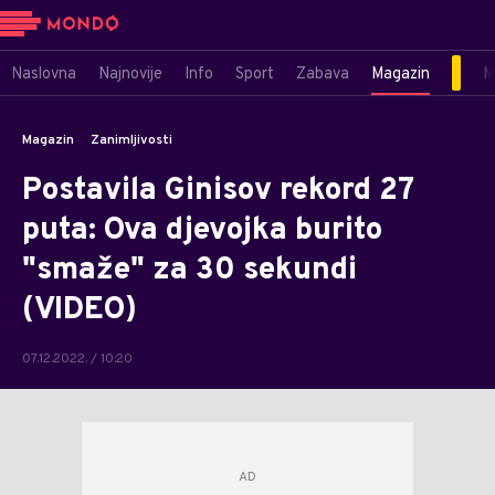
Naslovna
Najnovije
Info
Sport
Zabava
Magazin
M
Magazin
Zanimljivosti
Postavila Ginisov rekord 27
puta: Ova djevojka burito
"smaže" za 30 sekundi
(VIDEO)
07.12.2022. / 10:20