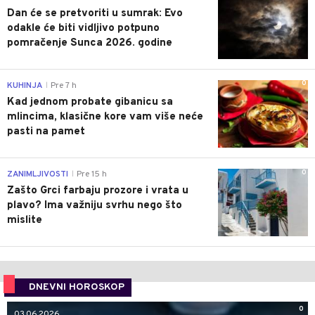
Dan će se pretvoriti u sumrak: Evo
odakle će biti vidljivo potpuno
pomračenje Sunca 2026. godine
0
KUHINJA
Pre 7 h
|
Kad jednom probate gibanicu sa
mlincima, klasične kore vam više neće
pasti na pamet
0
ZANIMLJIVOSTI
Pre 15 h
|
Zašto Grci farbaju prozore i vrata u
plavo? Ima važniju svrhu nego što
mislite
DNEVNI HOROSKOP
0
03.06.2026.