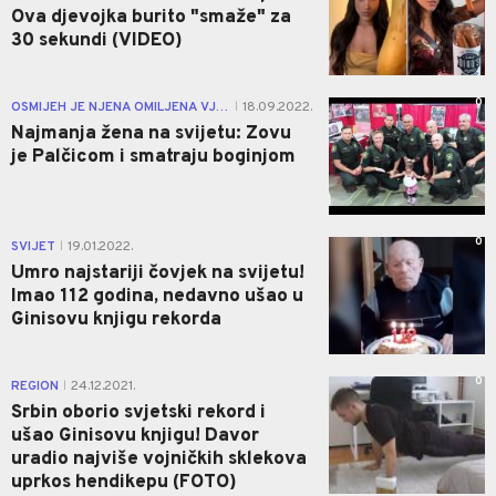
Ova djevojka burito "smaže" za
30 sekundi (VIDEO)
0
OSMIJEH JE NJENA OMILJENA VJEŽBA
18.09.2022.
|
Najmanja žena na svijetu: Zovu
je Palčicom i smatraju boginjom
0
SVIJET
19.01.2022.
|
Umro najstariji čovjek na svijetu!
Imao 112 godina, nedavno ušao u
Ginisovu knjigu rekorda
0
REGION
24.12.2021.
|
Srbin oborio svjetski rekord i
ušao Ginisovu knjigu! Davor
uradio najviše vojničkih sklekova
uprkos hendikepu (FOTO)