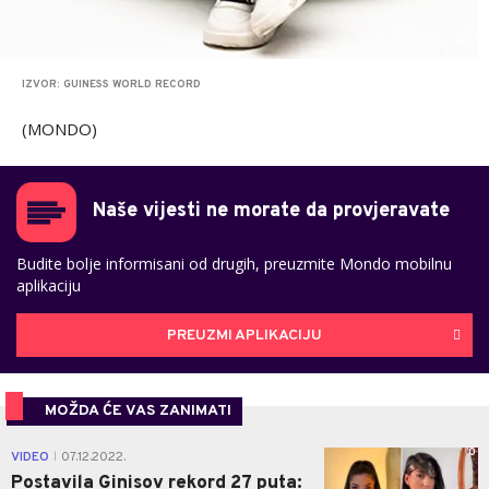
IZVOR: GUINESS WORLD RECORD
(MONDO)
Naše vijesti ne morate da provjeravate
Budite bolje informisani od drugih, preuzmite Mondo mobilnu
aplikaciju
PREUZMI APLIKACIJU
MOŽDA ĆE VAS ZANIMATI
0
VIDEO
07.12.2022.
|
Postavila Ginisov rekord 27 puta: