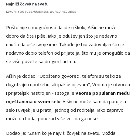
Najniži čovek na svetu
IZVOR: YOUTUBE/GUINNESS WORLD RECORDS
Pošto nije u mogućnosti da ide u školu, Afšin ne može
dobro da čita i piše, iako je oduševljen što je nedavno
naučio da piše svoje ime. Takođe je bio zadovoljan što je
nedavno dobio telefon od prijatelja, što mu je omogućilo da
se više poveže sa drugim ljudima.
Afšin je dodao: "Uopšteno govoreći, telefoni su teški za
dugotrajnu upotrebu, ali ipak uspijevam", Veoma je otvoren
i prijateljski nastrojen - i stoga je
veoma popularan među
mještanima u svom selu
. Afšin ne može sam da putuje u
selo i uvijek je u pratnji jednog od roditelja. Iako zapravo
može da hoda, ponekad više voli da ga nose.
Dodao je: "Znam ko je najviši čovjek na svetu. Možda