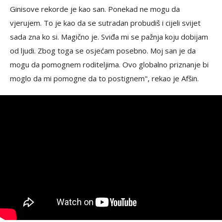
Ginisove rekorde je kao san. Ponekad ne mogu da
vjerujem. To je kao da se sutradan probudiš i cijeli svijet
sada zna ko si. Magično je. Sviđa mi se pažnja koju dobijam
od ljudi. Zbog toga se osjećam posebno. Moj san je da
mogu da pomognem roditeljima. Ovo globalno priznanje bi
moglo da mi pomogne da to postignem", rekao je Afšin.