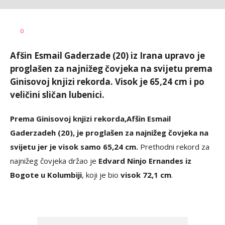
Dragana
AUTOR
0
Božić
Afšin Esmail Gaderzade (20) iz Irana upravo je
proglašen za najnižeg čovjeka na svijetu prema
Ginisovoj knjizi rekorda. Visok je 65,24 cm i po
veličini sličan lubenici.
Prema Ginisovoj knjizi rekorda,
Afšin Esmail
Gaderzadeh (20), je proglašen za najnižeg čovjeka na
svijetu jer je visok samo 65,24 cm.
Prethodni rekord za
najnižeg čovjeka držao je
Edvard Ninjo Ernandes iz
Bogote u Kolumbiji
, koji je bio
visok 72,1 cm
.