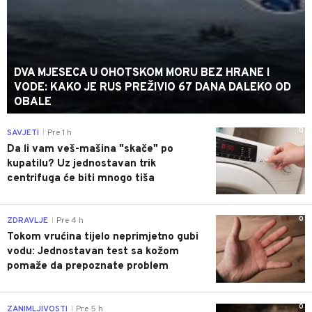
DVA MJESECA U OHOTSKOM MORU BEZ HRANE I
VODE: KAKO JE RUS PREŽIVIO 67 DANA DALEKO OD
OBALE
0
SAVJETI
Pre 1 h
|
Da li vam veš-mašina "skače" po
kupatilu? Uz jednostavan trik
centrifuga će biti mnogo tiša
0
ZDRAVLJE
Pre 4 h
|
Tokom vrućina tijelo neprimjetno gubi
vodu: Jednostavan test sa kožom
pomaže da prepoznate problem
0
ZANIMLJIVOSTI
Pre 5 h
|