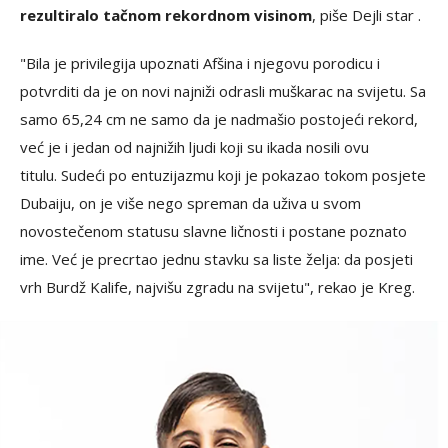
rezultiralo tačnom rekordnom visinom
, piše Dejli star .
"Bila je privilegija upoznati Afšina i njegovu porodicu i
potvrditi da je on novi najniži odrasli muškarac na svijetu. Sa
samo 65,24 cm ne samo da je nadmašio postojeći rekord,
već je i jedan od najnižih ljudi koji su ikada nosili ovu
titulu. Sudeći po entuzijazmu koji je pokazao tokom posjete
Dubaiju, on je više nego spreman da uživa u svom
novostečenom statusu slavne ličnosti i postane poznato
ime. Već je precrtao jednu stavku sa liste želja: da posjeti
vrh Burdž Kalife, najvišu zgradu na svijetu", rekao je Kreg.