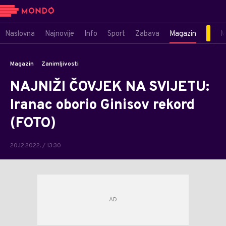
Naslovna
Najnovije
Info
Sport
Zabava
Magazin
M
Magazin
Zanimljivosti
NAJNIŽI ČOVJEK NA SVIJETU:
Iranac oborio Ginisov rekord
(FOTO)
20.12.2022. / 13:30