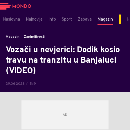
Naslovna
Najnovije
Info
Sport
Zabava
Magazin
M
Magazin
Zanimljivosti
Vozači u nevjerici: Dodik kosio
travu na tranzitu u Banjaluci
(VIDEO)
29.06.2023. / 15:19