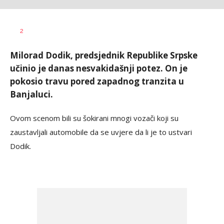
Nikolina
AUTOR
2
Damjanić
Milorad Dodik, predsjednik Republike Srpske
učinio je danas nesvakidašnji potez. On je
pokosio travu pored zapadnog tranzita u
Banjaluci.
Ovom scenom bili su šokirani mnogi vozači koji su
zaustavljali automobile da se uvjere da li je to ustvari
Dodik.