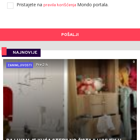
Pristajete na
Mondo portala.
pravila korišćenja
POŠALJI
NAJNOVIJE
0
Pre 2 h
ZANIMLJIVOSTI