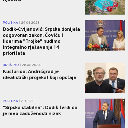
0
POLITIKA
29.06.2023.
|
Dodik-Cvijanović: Srpska donijela
odgovoran zakon, Čoviću i
liderima "Trojke" nudimo
integralno rješavanje 14
prioriteta
0
DRUŠTVO
28.06.2023.
|
Kusturica: Andrićgrad je
idealistički projekat koji opstaje
0
POLITIKA
27.06.2023.
|
"Srpska stabilna": Dodik tvrdi da
je nivo zaduženosti nizak