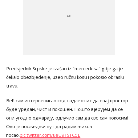
Predsjednik Srpske je izašao iz "mercedesa" gdje ga je
čekalo obezbjeđenje, uzeo ručnu kosu i pokosio obraslu
travu.
Већ сам интервенисао код надлежних да овај простор
буде уредан, чист и покошен. Пошто вјерујем да се
они угодно одмарају, одлучио сам да све сам покосим!
Ово је посљедњи пут да радим њихов
посао.
pic.twitter.com/ueU91SFC5E