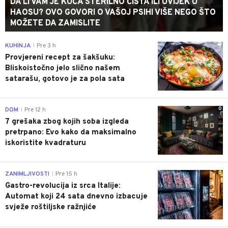
DA LI VAM JE KUĆA STERILNO ČISTA ILI UVIJEK U
HAOSU? OVO GOVORI O VAŠOJ PSIHI VIŠE NEGO ŠTO
MOŽETE DA ZAMISLITE
0
KUHINJA
Pre 3 h
|
Provjereni recept za šakšuku:
Bliskoistočno jelo slično našem
satarašu, gotovo je za pola sata
0
DOM
Pre 12 h
|
7 grešaka zbog kojih soba izgleda
pretrpano: Evo kako da maksimalno
iskoristite kvadraturu
0
ZANIMLJIVOSTI
Pre 15 h
|
Gastro-revolucija iz srca Italije:
Automat koji 24 sata dnevno izbacuje
svježe roštiljske ražnjiće