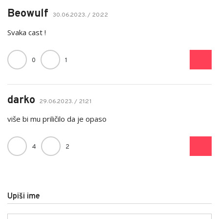
Beowulf
30.06.2023. / 20:22
Svaka cast !
0
1
darko
29.06.2023. / 21:21
više bi mu priličilo da je opaso
4
2
Upiši ime