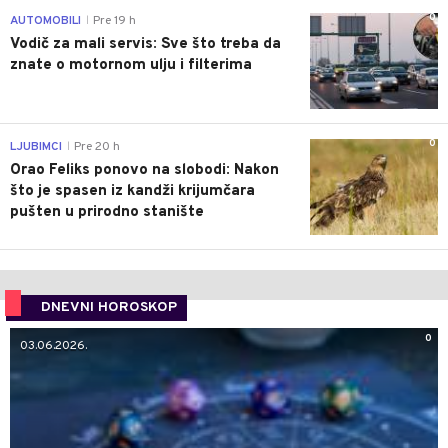
0
AUTOMOBILI
Pre 19 h
|
Vodič za mali servis: Sve što treba da
znate o motornom ulju i filterima
0
LJUBIMCI
Pre 20 h
|
Orao Feliks ponovo na slobodi: Nakon
što je spasen iz kandži krijumčara
pušten u prirodno stanište
DNEVNI HOROSKOP
0
03.06.2026.