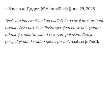
June 29, 2023
— Милорад Додик (@MiloradDodik)
"Već sam intervenisao kod nadležnih da ovaj prostor bude
uredan, čist i pokošen. Pošto vjerujem da se oni ugodno
odmaraju, odlučio sam da sve sam pokosim! Ovo je
posljednji put da radim njihov posao",
napisao je Dodik.