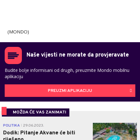
(MONDO)
Naše vijesti ne morate da provjeravate
Budite bolje informisani od drugih, preuzmite Mondo mobilnu
aplikaciju
PREUZMI APLIKACIJU
MOŽDA ĆE VAS ZANIMATI
0
POLITIKA
29.06.2023.
|
Dodik: Pitanje Akvane će biti
riješeno