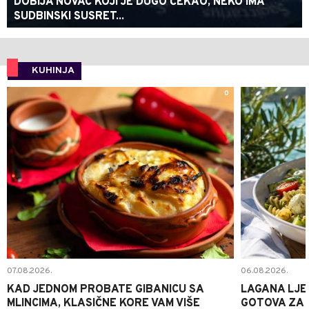
DOBIJA NOVAC KOJI JE DUGO ČEKAO, NEKO IMA
SUDBINSKI SUSRET...
KUHINJA
0
07.08.2026.
06.08.2026.
KAD JEDNOM PROBATE GIBANICU SA
LAGANA LJE
MLINCIMA, KLASIČNE KORE VAM VIŠE
GOTOVA ZA 2