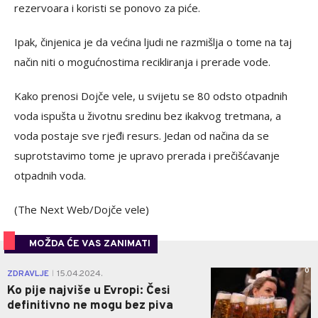
rezervoara i koristi se ponovo za piće.
Ipak, činjenica je da većina ljudi ne razmišlja o tome na taj
način niti o mogućnostima recikliranja i prerade vode.
Kako prenosi Dojče vele, u svijetu se 80 odsto otpadnih
voda ispušta u životnu sredinu bez ikakvog tretmana, a
voda postaje sve rjeđi resurs. Jedan od načina da se
suprotstavimo tome je upravo prerada i prečišćavanje
otpadnih voda.
(The Next Web/Dojče vele)
MOŽDA ĆE VAS ZANIMATI
0
ZDRAVLJE
15.04.2024.
|
Ko pije najviše u Evropi: Česi
definitivno ne mogu bez piva