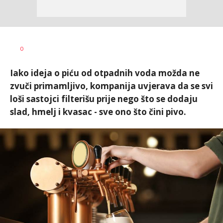
Dušan
AUTOR
0
Volaš
Iako ideja o piću od otpadnih voda možda ne
zvuči primamljivo, kompanija uvjerava da se svi
loši sastojci filterišu prije nego što se dodaju
slad, hmelj i kvasac - sve ono što čini pivo.