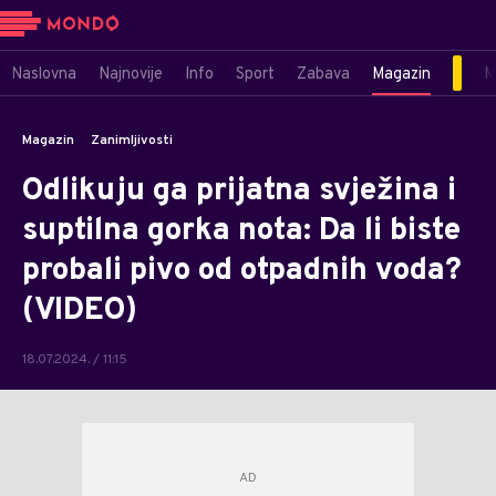
Naslovna
Najnovije
Info
Sport
Zabava
Magazin
M
Magazin
Zanimljivosti
Odlikuju ga prijatna svježina i
suptilna gorka nota: Da li biste
probali pivo od otpadnih voda?
(VIDEO)
18.07.2024. / 11:15