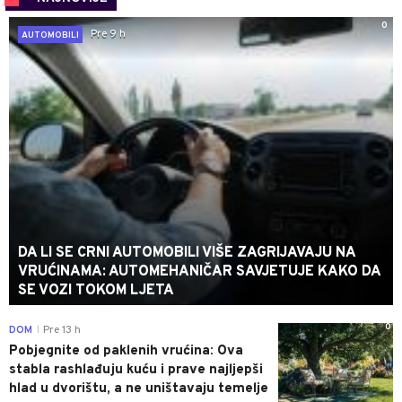
0
Pre 9 h
AUTOMOBILI
DA LI SE CRNI AUTOMOBILI VIŠE ZAGRIJAVAJU NA
VRUĆINAMA: AUTOMEHANIČAR SAVJETUJE KAKO DA
SE VOZI TOKOM LJETA
0
DOM
Pre 13 h
|
Pobjegnite od paklenih vrućina: Ova
stabla rashlađuju kuću i prave najljepši
hlad u dvorištu, a ne uništavaju temelje