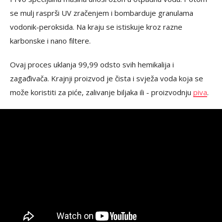
se mulj rasprši UV zračenjem i bombarduje granulama
vodonik-peroksida. Na kraju se istiskuje kroz razne
karbonske i nano filtere.
Ovaj proces uklanja 99,99 odsto svih hemikalija i
zagađivača. Krajnji proizvod je čista i svježa voda koja se
može koristiti za piće, zalivanje biljaka ili - proizvodnju
piva
.