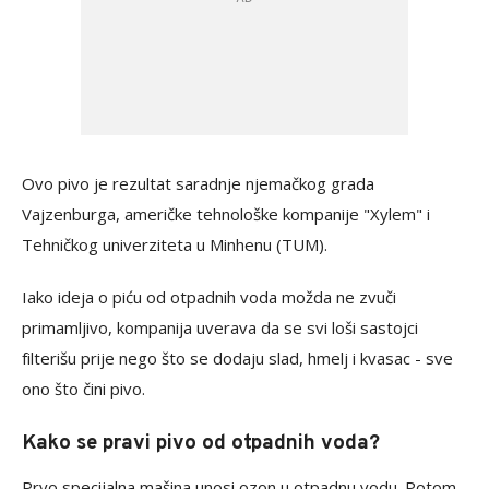
Ovo pivo je rezultat saradnje njemačkog grada
Vajzenburga, američke tehnološke kompanije "Xylem" i
Tehničkog univerziteta u Minhenu (TUM).
Iako ideja o piću od otpadnih voda možda ne zvuči
primamljivo, kompanija uverava da se svi loši sastojci
filterišu prije nego što se dodaju slad, hmelj i kvasac - sve
ono što čini pivo.
Kako se pravi pivo od otpadnih voda?
Prvo specijalna mašina unosi ozon u otpadnu vodu. Potom