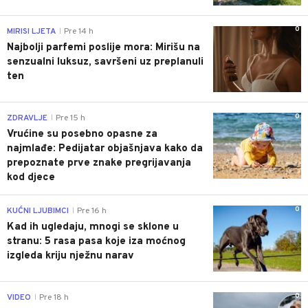
0
MIRISI LJETA
Pre 14 h
|
Najbolji parfemi poslije mora: Mirišu na
senzualni luksuz, savršeni uz preplanuli
ten
0
ZDRAVLJE
Pre 15 h
|
Vrućine su posebno opasne za
najmlađe: Pedijatar objašnjava kako da
prepoznate prve znake pregrijavanja
kod djece
0
KUĆNI LJUBIMCI
Pre 16 h
|
Kad ih ugledaju, mnogi se sklone u
stranu: 5 rasa pasa koje iza moćnog
izgleda kriju nježnu narav
0
VIDEO
Pre 18 h
|