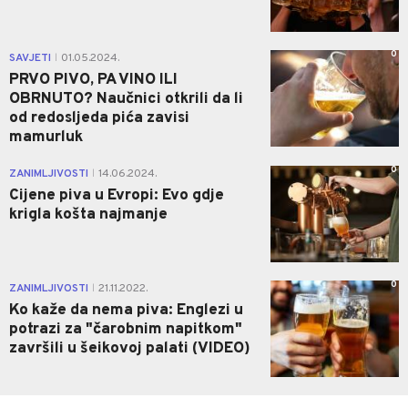
0
SAVJETI
01.05.2024.
|
PRVO PIVO, PA VINO ILI
OBRNUTO? Naučnici otkrili da li
od redosljeda pića zavisi
mamurluk
0
ZANIMLJIVOSTI
14.06.2024.
|
Cijene piva u Evropi: Evo gdje
krigla košta najmanje
0
ZANIMLJIVOSTI
21.11.2022.
|
Ko kaže da nema piva: Englezi u
potrazi za "čarobnim napitkom"
završili u šeikovoj palati (VIDEO)