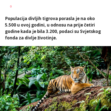
Nikolina
AUTOR
0
Damjanić
Populacija divljih tigrova porasla je na oko
5.500 u ovoj godini, u odnosu na prije četiri
godine kada je bila 3.200, podaci su Svjetskog
fonda za divlje životinje.