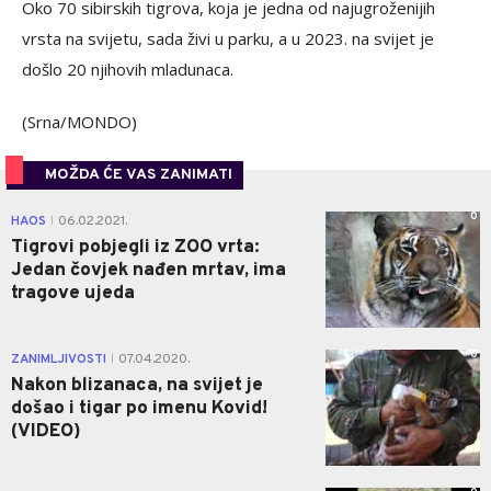
Oko 70 sibirskih tigrova, koja je jedna od najugroženijih
vrsta na svijetu, sada živi u parku, a u 2023. na svijet je
došlo 20 njihovih mladunaca.
(Srna/MONDO)
MOŽDA ĆE VAS ZANIMATI
0
HAOS
06.02.2021.
|
Tigrovi pobjegli iz ZOO vrta:
Jedan čovjek nađen mrtav, ima
tragove ujeda
0
ZANIMLJIVOSTI
07.04.2020.
|
Nakon blizanaca, na svijet je
došao i tigar po imenu Kovid!
(VIDEO)