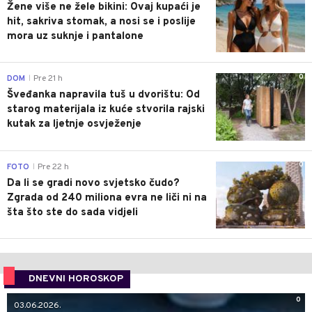
Žene više ne žele bikini: Ovaj kupaći je
hit, sakriva stomak, a nosi se i poslije
mora uz suknje i pantalone
0
DOM
Pre 21 h
|
Šveđanka napravila tuš u dvorištu: Od
starog materijala iz kuće stvorila rajski
kutak za ljetnje osvježenje
0
FOTO
Pre 22 h
|
Da li se gradi novo svjetsko čudo?
Zgrada od 240 miliona evra ne liči ni na
šta što ste do sada vidjeli
DNEVNI HOROSKOP
0
03.06.2026.