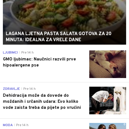
LAGANA LJETNA PASTA SALATA GOTOVA ZA 20
MINUTA: IDEALNA ZA VRELE DANE
0
LJUBIMCI
Pre 14 h
|
GMO ljubimac: Naučnici razvili prve
hipoalergene pse
0
ZDRAVLJE
Pre 14 h
|
Dehidracija može da dovede do
moždanih i srčanih udara: Evo koliko
vode zaista treba da pijete po vrućini
0
MODA
Pre 14 h
|