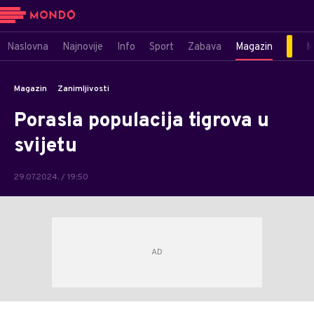
Naslovna
Najnovije
Info
Sport
Zabava
Magazin
M
Magazin
Zanimljivosti
Porasla populacija tigrova u
svijetu
29.07.2024. / 19:50