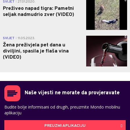
0
SVIJET
27.01.2020.
|
Preživeo napad tigra: Pametni
seljak nadmudrio zver (VIDEO)
0
SVIJET
11.05.2023.
|
Žena preživjela pet dana u
diviljini, spasila je flaša vina
(VIDEO)
Naše vijesti ne morate da provjeravate
Budite bolje informisani od drugih, preuzmite Mondo mobilnu
aplikaciju
PREUZMI APLIKACIJU