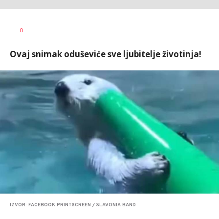
Dušan
AUTOR
0
Volaš
Ovaj snimak oduševiće sve ljubitelje životinja!
IZVOR: FACEBOOK PRINTSCREEN / SLAVONIA BAND