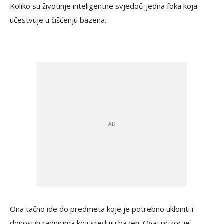
Koliko su životinje inteligentne svjedoči jedna foka koja
učestvuje u čišćenju bazena.
Ona tačno ide do predmeta koje je potrebno ukloniti i
donosi ih radnicima koji sređuju bazen. Ovaj prizor je