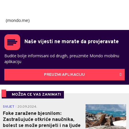
(mondo.me)
Naše vijesti ne morate da provjeravate
Budite bolje informisani od drugih, preuzmite Mondo mobilnu
aplikaciju
PREUZMI APLIKACIJU
MOŽDA CE VAS ZANIMATI
0
SVIJET
20.09.2024.
|
Foke zaražene bjesnilom:
Zastrašujuće otkriće naučnika,
bolest se može prenijeti i na ljude