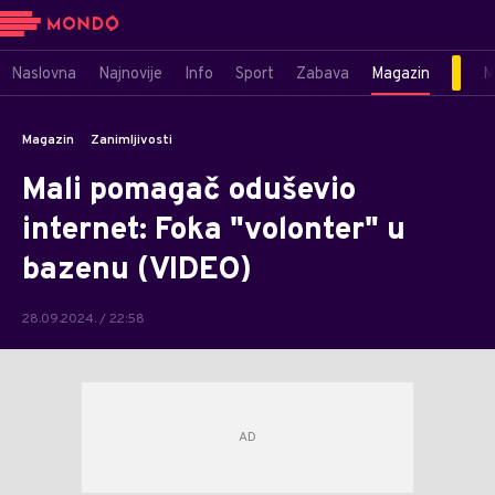
Naslovna
Najnovije
Info
Sport
Zabava
Magazin
M
Magazin
Zanimljivosti
Mali pomagač oduševio
internet: Foka "volonter" u
bazenu (VIDEO)
28.09.2024. / 22:58