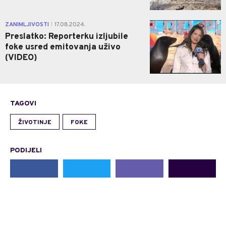
0
ZANIMLJIVOSTI
17.08.2024.
|
Preslatko: Reporterku izljubile
foke usred emitovanja uživo
(VIDEO)
TAGOVI
ŽIVOTINJE
FOKE
PODIJELI