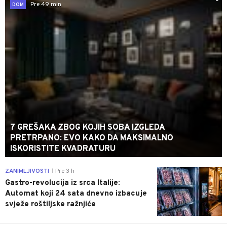
Pre 49 min
DOM
7 GREŠAKA ZBOG KOJIH SOBA IZGLEDA
PRETRPANO: EVO KAKO DA MAKSIMALNO
ISKORISTITE KVADRATURU
0
ZANIMLJIVOSTI
Pre 3 h
|
Gastro-revolucija iz srca Italije:
Automat koji 24 sata dnevno izbacuje
svježe roštiljske ražnjiće