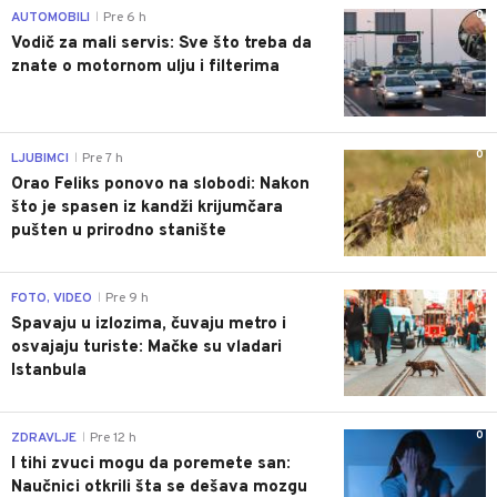
0
AUTOMOBILI
Pre 6 h
|
Vodič za mali servis: Sve što treba da
znate o motornom ulju i filterima
0
LJUBIMCI
Pre 7 h
|
Orao Feliks ponovo na slobodi: Nakon
što je spasen iz kandži krijumčara
pušten u prirodno stanište
0
FOTO, VIDEO
Pre 9 h
|
Spavaju u izlozima, čuvaju metro i
osvajaju turiste: Mačke su vladari
Istanbula
0
ZDRAVLJE
Pre 12 h
|
I tihi zvuci mogu da poremete san:
Naučnici otkrili šta se dešava mozgu