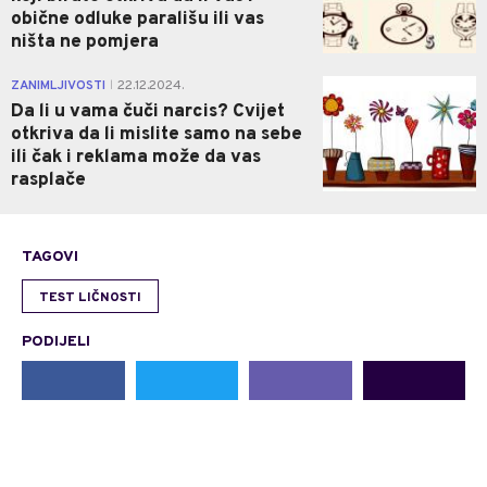
obične odluke parališu ili vas
ništa ne pomjera
0
ZANIMLJIVOSTI
22.12.2024.
|
Da li u vama čuči narcis? Cvijet
otkriva da li mislite samo na sebe
ili čak i reklama može da vas
rasplače
TAGOVI
TEST LIČNOSTI
PODIJELI