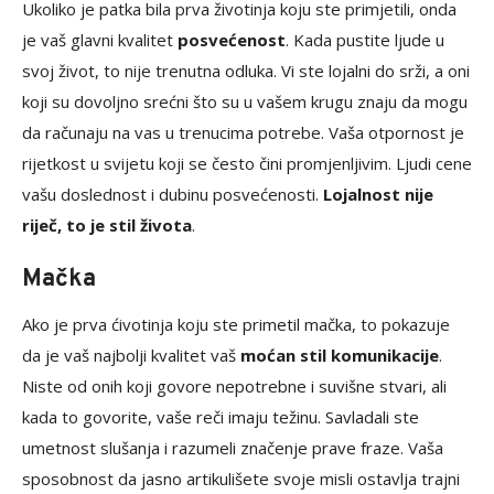
Ukoliko je patka bila prva životinja koju ste primjetili, onda
je vaš glavni kvalitet
posvećenost
. Kada pustite ljude u
svoj život, to nije trenutna odluka. Vi ste lojalni do srži, a oni
koji su dovoljno srećni što su u vašem krugu znaju da mogu
da računaju na vas u trenucima potrebe. Vaša otpornost je
rijetkost u svijetu koji se često čini promjenljivim. Ljudi cene
vašu doslednost i dubinu posvećenosti.
Lojalnost nije
riječ, to je stil života
.
Mačka
Ako je prva ćivotinja koju ste primetil mačka, to pokazuje
da je vaš najbolji kvalitet vaš
moćan stil komunikacije
.
Niste od onih koji govore nepotrebne i suvišne stvari, ali
kada to govorite, vaše reči imaju težinu. Savladali ste
umetnost slušanja i razumeli značenje prave fraze. Vaša
sposobnost da jasno artikulišete svoje misli ostavlja trajni