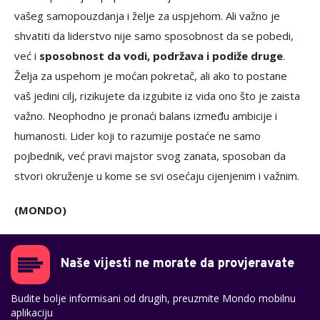
vašeg samopouzdanja i želje za uspjehom. Ali važno je
shvatiti da liderstvo nije samo sposobnost da se pobedi,
već i
sposobnost da vodi, podržava i podiže druge
.
Želja za uspehom je moćan pokretač, ali ako to postane
vaš jedini cilj, rizikujete da izgubite iz vida ono što je zaista
važno. Neophodno je pronaći balans između ambicije i
humanosti. Lider koji to razumije postaće ne samo
pojbednik, već pravi majstor svog zanata, sposoban da
stvori okruženje u kome se svi osećaju cijenjenim i važnim.
(MONDO)
Naše vijesti ne morate da provjeravate
Budite bolje informisani od drugih, preuzmite Mondo mobilnu
aplikaciju