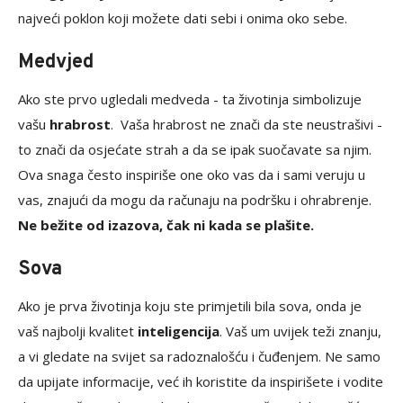
najveći poklon koji možete dati sebi i onima oko sebe.
Medvjed
Ako ste prvo ugledali medveda - ta životinja simbolizuje
vašu
hrabrost
. Vaša hrabrost ne znači da ste neustrašivi -
to znači da osjećate strah a da se ipak suočavate sa njim.
Ova snaga često inspiriše one oko vas da i sami veruju u
vas, znajući da mogu da računaju na podršku i ohrabrenje.
Ne bežite od izazova, čak ni kada se plašite.
Sova
Ako je prva životinja koju ste primjetili bila sova, onda je
vaš najbolji kvalitet
inteligencija
. Vaš um uvijek teži znanju,
a vi gledate na svijet sa radoznalošću i čuđenjem. Ne samo
da upijate informacije, već ih koristite da inspirišete i vodite