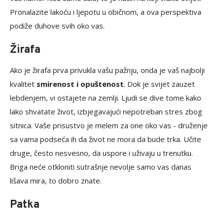
Pronalazite lakoću i ljepotu u običnom, a ova perspektiva
podiže duhove svih oko vas.
Žirafa
Ako je žirafa prva privukla vašu pažnju, onda je vaš najbolji
kvalitet
smirenost i opuštenost
. Dok je svijet zauzet
lebdenjem, vi ostajete na zemlji. Ljudi se dive tome kako
lako shvatate život, izbjegavajući nepotreban stres zbog
sitnica. Vaše prisustvo je melem za one oko vas - druženje
sa vama podseća ih da život ne mora da bude trka. Učite
druge, često nesvesno, da uspore i uživaju u trenutku.
Briga neće otkloniti sutrašnje nevolje samo vas danas
lišava mira, to dobro znate.
Patka