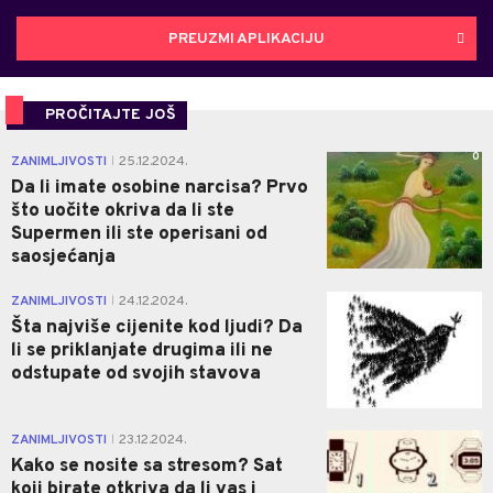
PREUZMI APLIKACIJU
PROČITAJTE JOŠ
0
ZANIMLJIVOSTI
25.12.2024.
|
Da li imate osobine narcisa? Prvo
što uočite okriva da li ste
Supermen ili ste operisani od
saosjećanja
0
ZANIMLJIVOSTI
24.12.2024.
|
Šta najviše cijenite kod ljudi? Da
li se priklanjate drugima ili ne
odstupate od svojih stavova
0
ZANIMLJIVOSTI
23.12.2024.
|
Kako se nosite sa stresom? Sat
koji birate otkriva da li vas i