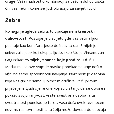
druge. Vaša mudrost u kombinaciji sa vašom duhovitošću
čini vas nekim kome se ljudi obraćaju za savjet i uvid.
Zebra
Ko najprije ugleda zebru, to upućuje ne
iskrenost
i
duhovitost
. Postojanje u svijetu gde vas većina ljudi
poznaje kao komičara jeste definitivno dar. Smijeh je
univerzalni jezik koji okuplja ljude, i kao što je Vinsent van
Gog rekao:
"Smijeh je sunce koje prodire u dušu."
Međutim, iza ove svijetle maske ponekad se krije nešto
više od samo sposobnosti navijanja. Iskrenost je osobina
koja vas čini ne samo ljubimcem društva, već i pravim
prijateljem. Ljudi cijene one koji su u stanju da se otvore i
pokažu svoju ranjivost. Vi ste svestrana osoba, a ta
svestranost ponekad je teret. Vaša duša uvek teži nečem
novom, raznovrsnosti, a ta želja može dovesti do osećaja