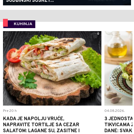
SUDBINSKI SUSRET...
KUHINJA
0
Pre 20 h
04.08.2026.
KADA JE NAPOLJU VRUĆE,
3 JEDNOSTA
NAPRAVITE TORTILJE SA CEZAR
TIKVICAMA 
SALATOM: LAGANE SU, ZASITNE I
DANE: SVAKI