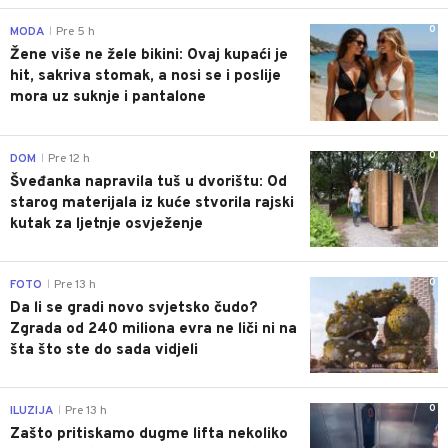
0
MODA
Pre 5 h
|
Žene više ne žele bikini: Ovaj kupaći je
hit, sakriva stomak, a nosi se i poslije
mora uz suknje i pantalone
0
DOM
Pre 12 h
|
Šveđanka napravila tuš u dvorištu: Od
starog materijala iz kuće stvorila rajski
kutak za ljetnje osvježenje
0
FOTO
Pre 13 h
|
Da li se gradi novo svjetsko čudo?
Zgrada od 240 miliona evra ne liči ni na
šta što ste do sada vidjeli
0
ILUZIJA
Pre 13 h
|
Zašto pritiskamo dugme lifta nekoliko