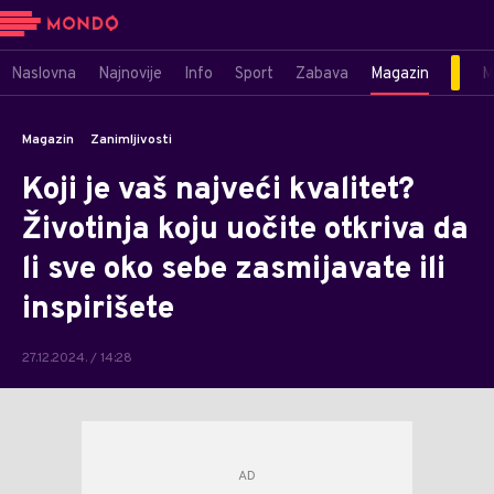
Naslovna
Najnovije
Info
Sport
Zabava
Magazin
M
Magazin
Zanimljivosti
Koji je vaš najveći kvalitet?
Životinja koju uočite otkriva da
li sve oko sebe zasmijavate ili
inspirišete
27.12.2024. / 14:28