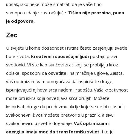
utisak, iako neke može smatrati da je vaše tiho
samopouzdanje zastrašujuće.
Tišina nije praznina, puna
je odgovora.
Zec
U svijetu u kome dosadnost i rutina često zasjenjuju svetle
boje života,
kreativni i saosećajni ljudi
postaju pravi
svetionici. Vi ste kao sunčevi zraci koji se probijaju kroz
oblake, sposobni da osvetlite i najmračnije uglove. Zaista,
vaš optimizam vam omogućava da inspirišete druge,
ispunjavajući njihova srca nadom i radošću. Vaša kreativnost
može biti iskra koja osvetljava srca drugih. Možete
inspirisati druge da preduzmu akcije koje se ne bi ni usudili.
Svakodnevni život možete pretvoriti u praznik, a sivu
svakodnevicu u svetle događaje.
Vaš optimizam i
energija imaju moć da transformišu svijet
, i to je