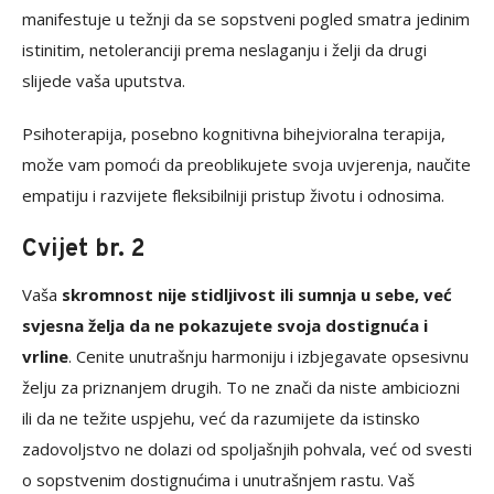
manifestuje u težnji da se sopstveni pogled smatra jedinim
istinitim, netoleranciji prema neslaganju i želji da drugi
slijede vaša uputstva.
Psihoterapija, posebno kognitivna bihejvioralna terapija,
može vam pomoći da preoblikujete svoja uvjerenja, naučite
empatiju i razvijete fleksibilniji pristup životu i odnosima.
Cvijet br. 2
Vaša
skromnost nije stidljivost ili sumnja u sebe, već
svjesna želja da ne pokazujete svoja dostignuća i
vrline
. Cenite unutrašnju harmoniju i izbjegavate opsesivnu
želju za priznanjem drugih. To ne znači da niste ambiciozni
ili da ne težite uspjehu, već da razumijete da istinsko
zadovoljstvo ne dolazi od spoljašnjih pohvala, već od svesti
o sopstvenim dostignućima i unutrašnjem rastu. Vaš