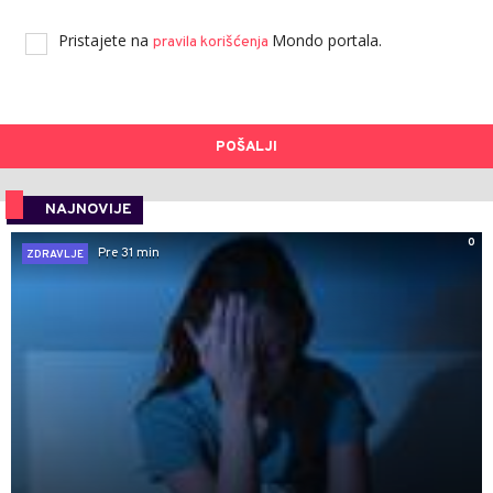
Pristajete na
Mondo portala.
pravila korišćenja
POŠALJI
NAJNOVIJE
0
Pre 31 min
ZDRAVLJE