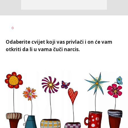
Zorica
AUTOR
0
Antonijević
Odaberite cvijet koji vas privlači i on će vam
otkriti da li u vama čuči narcis.