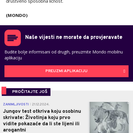
društveno sposobna ličnost.
(MONDO)
Naše vijesti ne morate da provjeravate
Budite bolje informisani od drugih, preuzmite Mondo mobilnu
aplikaciju
PREUZMI APLIKACIJU
PROČITAJTE JOŠ
0
ZANIMLJIVOSTI
21.12.2024.
|
Jungov test otkriva koju osobinu
skrivate: Životinja koju prvo
vidite pokazaće da li ste lijeni ili
arogantni