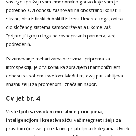
vaš ego i pružaju vam emocionalno gorivo koje vam je
potrebno. Ovi odnosi, zasnovani na obostranoj koristi ili
strahu, nisu istinski duboki ili iskreni. Umesto toga, oni su
dio složenog sistema samoodržavanja u kome vaši
"prijatelji“ igraju ulogu ne ravnopravnih partnera, već
podređenih.
Razumevanje mehanizama narcizma i priprema za
introspekciju je prvi korak ka zdravijem i harmoničnijem
odnosu sa sobom i svetom. Međutim, ovaj put zahtijeva
snažnu želju za promenom i značajan napor.
Cvijet br. 4
Vi ste
ljudi sa visokim moralnim principima,
inteligencijom i kreativnošću
. Vaš integritet i želja za
pravdom čine vas pouzdanim prijateljima i kolegama. Uvijek