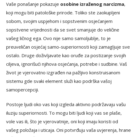
Vaše ponašanje pokazuje
osobine izraženog narcizma
,
koji mogu biti patološke prirode. Toliko ste zaokupljeni
sobom, svojim uspjehom i sopstvenim osjećanjem
sopstvene vrijednosti da se svet smanjuje do veličine
vašeg ličnog ega. Ovo nije samo samoljublje, to je
preuveličan osjećaj samo-superiornosti koji zamagljuje sve
ostalo. Druge doživljavate kao oruđe za postizanje svojih
ciljeva, ignorišući njihova osjećanja, potrebe i sudbine. Vaš
život je vjerovatno izgrađen na pažljivo konstruisanom
sistemu gde svaki element služi kao podrška vašoj
samopercepciji.
Postoje ljudi oko vas koji izgleda aktivno podržavaju vašu
iluziju superiornosti. To mogu biti ljudi koji vas se plaše,
vole vas ili, što je vjerovatnije, oni koji imaju koristi od
vašeg položaja i uticaja. Oni potvrđuju vaša uvjerenja, hrane