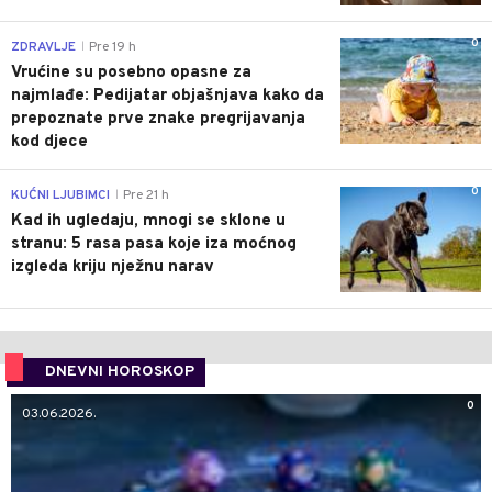
0
ZDRAVLJE
Pre 19 h
|
Vrućine su posebno opasne za
najmlađe: Pedijatar objašnjava kako da
prepoznate prve znake pregrijavanja
kod djece
0
KUĆNI LJUBIMCI
Pre 21 h
|
Kad ih ugledaju, mnogi se sklone u
stranu: 5 rasa pasa koje iza moćnog
izgleda kriju nježnu narav
DNEVNI HOROSKOP
0
03.06.2026.