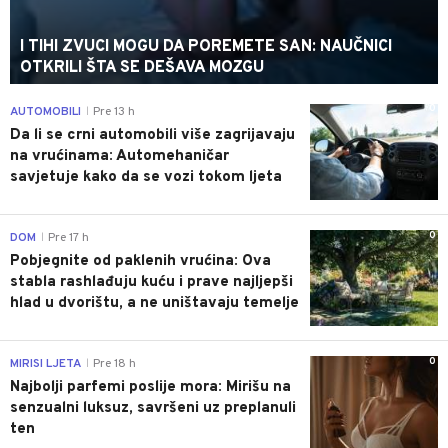
I TIHI ZVUCI MOGU DA POREMETE SAN: NAUČNICI
OTKRILI ŠTA SE DEŠAVA MOZGU
0
AUTOMOBILI
Pre 13 h
|
Da li se crni automobili više zagrijavaju
na vrućinama: Automehaničar
savjetuje kako da se vozi tokom ljeta
0
DOM
Pre 17 h
|
Pobjegnite od paklenih vrućina: Ova
stabla rashlađuju kuću i prave najljepši
hlad u dvorištu, a ne uništavaju temelje
0
MIRISI LJETA
Pre 18 h
|
Najbolji parfemi poslije mora: Mirišu na
senzualni luksuz, savršeni uz preplanuli
ten