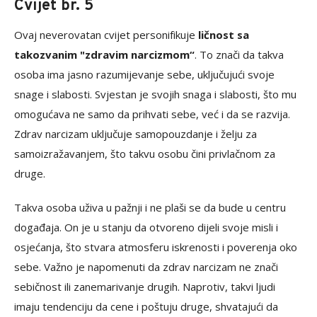
Cvijet br. 5
Ovaj neverovatan cvijet personifikuje
ličnost sa
takozvanim "zdravim narcizmom“
. To znači da takva
osoba ima jasno razumijevanje sebe, uključujući svoje
snage i slabosti. Svjestan je svojih snaga i slabosti, što mu
omogućava ne samo da prihvati sebe, već i da se razvija.
Zdrav narcizam uključuje samopouzdanje i želju za
samoizražavanjem, što takvu osobu čini privlačnom za
druge.
Takva osoba uživa u pažnji i ne plaši se da bude u centru
događaja. On je u stanju da otvoreno dijeli svoje misli i
osjećanja, što stvara atmosferu iskrenosti i poverenja oko
sebe. Važno je napomenuti da zdrav narcizam ne znači
sebičnost ili zanemarivanje drugih. Naprotiv, takvi ljudi
imaju tendenciju da cene i poštuju druge, shvatajući da