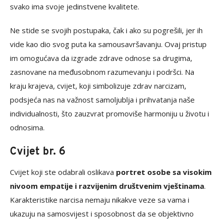
svako ima svoje jedinstvene kvalitete.
Ne stide se svojih postupaka, čak i ako su pogrešili, jer ih
vide kao dio svog puta ka samousavršavanju. Ovaj pristup
im omogućava da izgrade zdrave odnose sa drugima,
zasnovane na međusobnom razumevanju i podršci. Na
kraju krajeva, cvijet, koji simbolizuje zdrav narcizam,
podsjeća nas na važnost samoljublja i prihvatanja naše
individualnosti, što zauzvrat promoviše harmoniju u životu i
odnosima.
Cvijet br. 6
Cvijet koji ste odabrali oslikava
portret osobe sa visokim
nivoom empatije i razvijenim društvenim vještinama
.
Karakteristike narcisa nemaju nikakve veze sa vama i
ukazuju na samosvijest i sposobnost da se objektivno