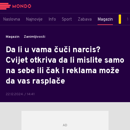
Naslovna
Najnovije
Info
Sport
Zabava
Magazin
M
Magazin
Zanimljivosti
Da li u vama čuči narcis?
Cvijet otkriva da li mislite samo
na sebe ili čak i reklama može
da vas rasplače
22.12.2024. / 14:41