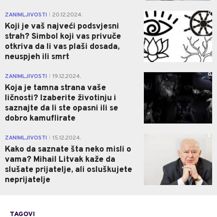
0
ZANIMLJIVOSTI
20.12.2024.
|
Koji je vaš najveći podsvjesni
strah? Simbol koji vas privuče
otkriva da li vas plaši dosada,
neuspjeh ili smrt
0
ZANIMLJIVOSTI
19.12.2024.
|
Koja je tamna strana vaše
ličnosti? Izaberite životinju i
saznajte da li ste opasni ili se
dobro kamuflirate
0
ZANIMLJIVOSTI
15.12.2024.
|
Kako da saznate šta neko misli o
vama? Mihail Litvak kaže da
slušate prijatelje, ali osluškujete
neprijatelje
TAGOVI