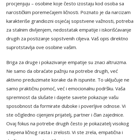
procjenjuju – osobine koje često izostaju kod osoba sa
narcističkim poremećajem ličnosti. Poznato je da narcizam
karakteriše grandiozni osjećaj sopstvene važnosti, potreba
za stalnim divljenjem, nedostatak empatije i iskorišćavanje
drugih za postizanje sopstvenih ciljeva. Vaš opis direktno
suprotstavlja ove osobine vašim.
Briga za druge i pokazivanje empatije su znaci altruizma.
Ne samo da obraćate pažnju na potrebe drugih, već
aktivno preduzimate korake da ih ispunite. To uključuje ne
samo praktičnu pomoć, već i emocionalnu podršku. Vaša
spremnost da slušate i dajete savete pokazuje vašu
sposobnost da formirate duboke i poverljive odnose. Vi
ste očigledno cijenjeni prijatelj, partner i član zajednice.
Ovaj fokus na potrebe drugih često je pokazatelj visokog
stepena ličnog rasta i zrelosti. Vi ste zrela, empatična i