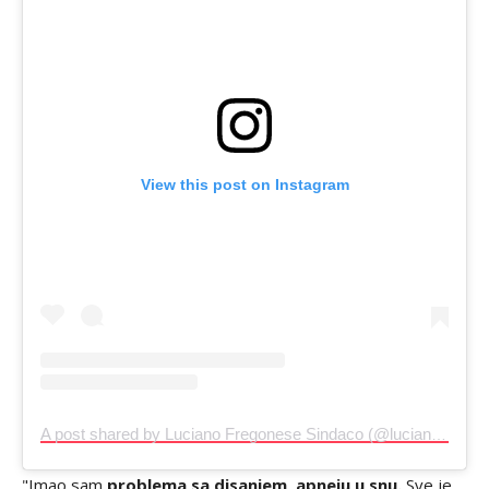
View this post on Instagram
A post shared by Luciano Fregonese Sindaco (@lucianofregonese)
"Imao sam
problema sa disanjem, apneju u snu.
Sve je