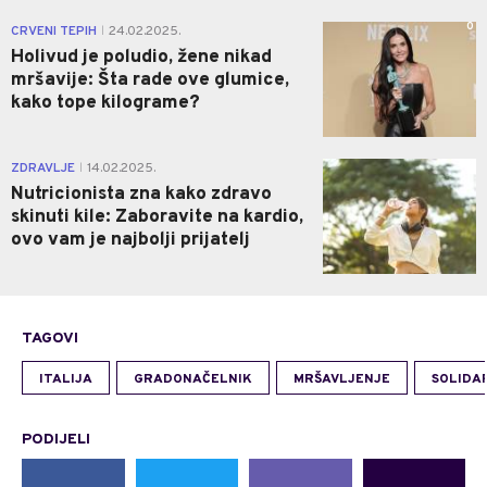
0
CRVENI TEPIH
24.02.2025.
|
Holivud je poludio, žene nikad
mršavije: Šta rade ove glumice,
kako tope kilograme?
0
ZDRAVLJE
14.02.2025.
|
Nutricionista zna kako zdravo
skinuti kile: Zaboravite na kardio,
ovo vam je najbolji prijatelj
TAGOVI
ITALIJA
GRADONAČELNIK
MRŠAVLJENJE
SOLIDA
PODIJELI