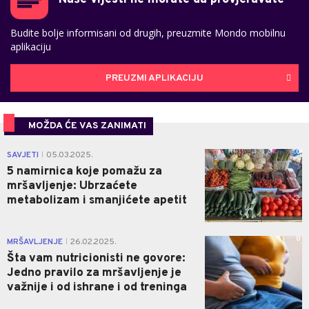
Budite bolje informisani od drugih, preuzmite Mondo mobilnu
aplikaciju
PREUZMI APLIKACIJU
MOŽDA ĆE VAS ZANIMATI
0
SAVJETI
05.03.2025.
|
5 namirnica koje pomažu za
mršavljenje: Ubrzaćete
metabolizam i smanjićete apetit
0
MRŠAVLJENJE
26.02.2025.
|
Šta vam nutricionisti ne govore:
Jedno pravilo za mršavljenje je
važnije i od ishrane i od treninga