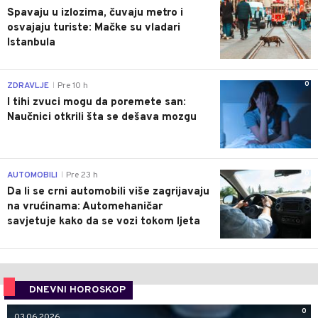
Spavaju u izlozima, čuvaju metro i
osvajaju turiste: Mačke su vladari
Istanbula
0
ZDRAVLJE
Pre 10 h
|
I tihi zvuci mogu da poremete san:
Naučnici otkrili šta se dešava mozgu
0
AUTOMOBILI
Pre 23 h
|
Da li se crni automobili više zagrijavaju
na vrućinama: Automehaničar
savjetuje kako da se vozi tokom ljeta
DNEVNI HOROSKOP
0
03.06.2026.