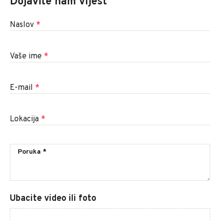
Dojavite nam vijest
Naslov
*
Vaše ime
*
E-mail
*
Lokacija
*
Ubacite video ili foto