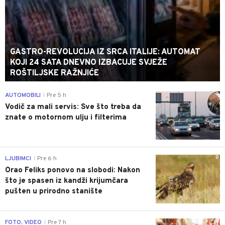
GASTRO-REVOLUCIJA IZ SRCA ITALIJE: AUTOMAT
KOJI 24 SATA DNEVNO IZBACUJE SVJEŽE
ROŠTILJSKE RAŽNJIĆE
0
AUTOMOBILI
Pre 5 h
|
Vodič za mali servis: Sve što treba da
znate o motornom ulju i filterima
0
LJUBIMCI
Pre 6 h
|
Orao Feliks ponovo na slobodi: Nakon
što je spasen iz kandži krijumčara
pušten u prirodno stanište
0
FOTO, VIDEO
Pre 7 h
|