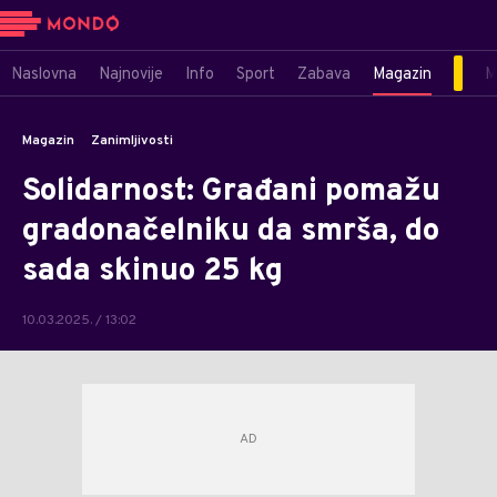
Naslovna
Najnovije
Info
Sport
Zabava
Magazin
M
Magazin
Zanimljivosti
Solidarnost: Građani pomažu
gradonačelniku da smrša, do
sada skinuo 25 kg
10.03.2025. / 13:02