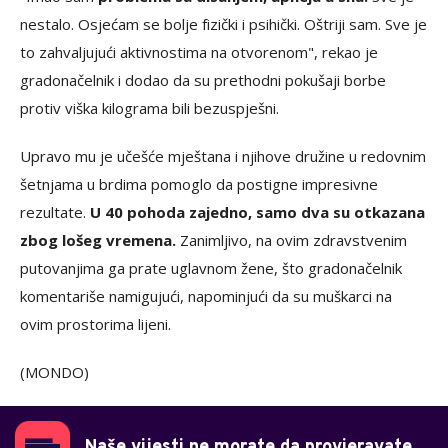
nestalo. Osjećam se bolje fizički i psihički. Oštriji sam. Sve je
to zahvaljujući aktivnostima na otvorenom", rekao je
gradonačelnik i dodao da su prethodni pokušaji borbe
protiv viška kilograma bili bezuspješni.
Upravo mu je učešće mještana i njihove družine u redovnim
šetnjama u brdima pomoglo da postigne impresivne
rezultate.
U 40 pohoda zajedno, samo dva su otkazana
zbog lošeg vremena.
Zanimljivo, na ovim zdravstvenim
putovanjima ga prate uglavnom žene, što gradonačelnik
komentariše namigujući, napominjući da su muškarci na
ovim prostorima lijeni.
(MONDO)
Naše vijesti ne morate da provjeravate