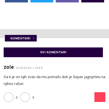
KOMENTARI
1
SVI KOMENTARI
zole
10.03.2025. / 14:59
Da li je on njih zvao da mu pomažu dok je šopao jagnjetinu na
njihov račun
0
0