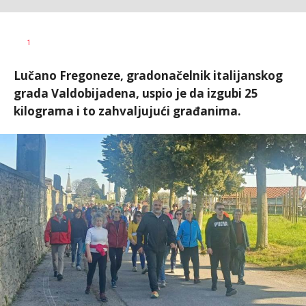
Vesna
AUTOR
1
Kerkez
Lučano Fregoneze, gradonačelnik italijanskog
grada Valdobijadena, uspio je da izgubi 25
kilograma i to zahvaljujući građanima.