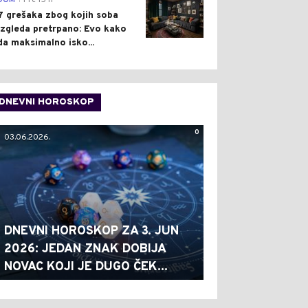
DOM
Pre 15 h
7 grešaka zbog kojih soba
izgleda pretrpano: Evo kako
da maksimalno isko...
DNEVNI HOROSKOP
0
03.06.2026.
DNEVNI HOROSKOP ZA 3. JUN
2026: JEDAN ZNAK DOBIJA
NOVAC KOJI JE DUGO ČEK...