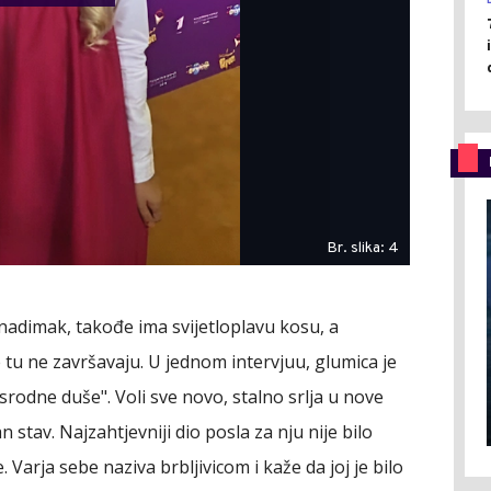
Br. slika: 4
 nadimak, takođe ima svijetloplavu kosu, a
e tu ne završavaju. U jednom intervjuu, glumica je
rodne duše". Voli sve novo, stalno srlja u nove
n stav. Najzahtjevniji dio posla za nju nije bilo
e. Varja sebe naziva brbljivicom i kaže da joj je bilo