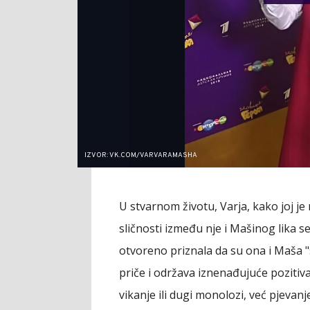
IZVOR: VK.COM/VARVARAMASHA
U stvarnom životu, Varja, kako joj je
sličnosti između nje i Mašinog lika s
otvoreno priznala da su ona i Maša "s
priče i održava iznenađujuće pozitiva
vikanje ili dugi monolozi, već pjevanj