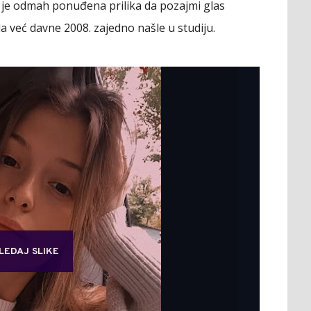
i je odmah ponuđena prilika da pozajmi glas
 već davne 2008. zajedno našle u studiju.
LEDAJ SLIKE