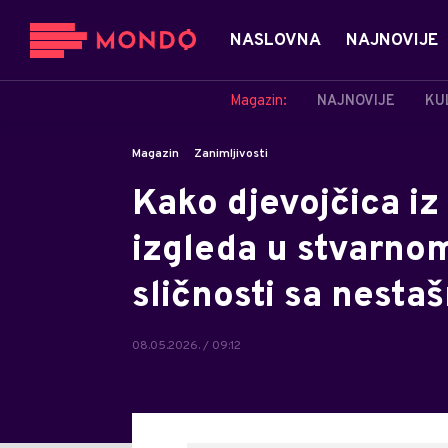
NASLOVNA
NAJNOVIJE
Magazin:
NAJNOVIJE
KU
Magazin
Zanimljivosti
Kako djevojčica i
izgleda u stvarno
sličnosti sa nest
08.05.2026. / 09:12