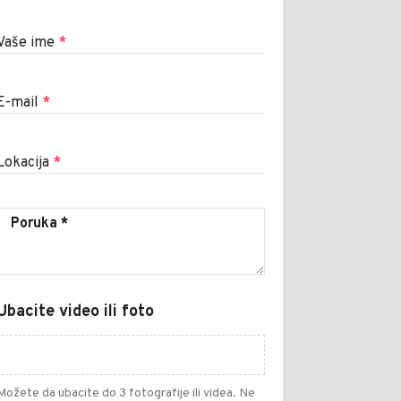
Vaše ime
*
E-mail
*
Lokacija
*
Ubacite video ili foto
Možete da ubacite do 3 fotografije ili videa. Ne