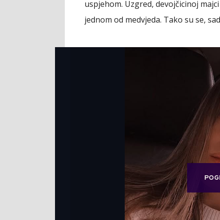
uspjehom. Uzgred, devojčicinoj majc
jednom od medvjeda. Tako su se, sada
POG