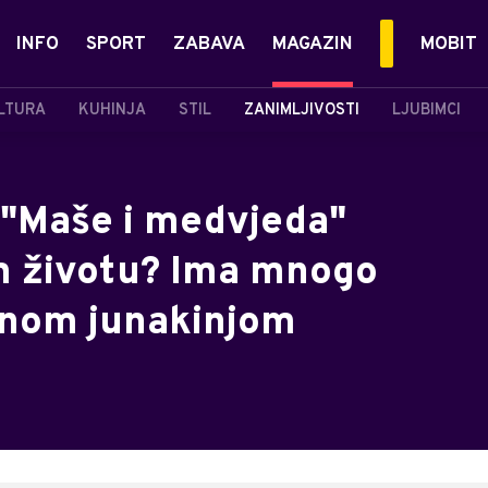
INFO
SPORT
ZABAVA
MAGAZIN
MOBIT
LTURA
KUHINJA
STIL
ZANIMLJIVOSTI
LJUBIMCI
z "Maše i medvjeda"
m životu? Ima mnogo
ašnom junakinjom