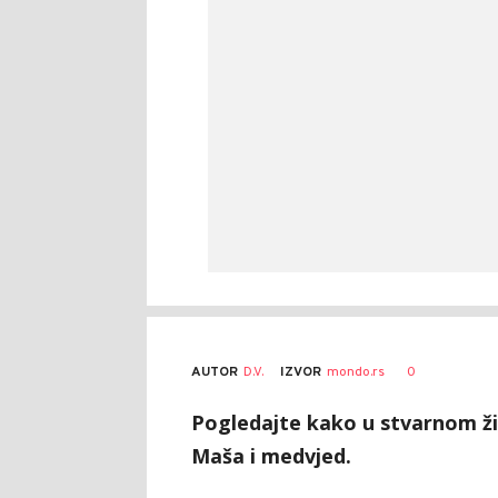
AUTOR
D.V.
0
IZVOR
mondo.rs
Pogledajte kako u stvarnom živ
Maša i medvjed.