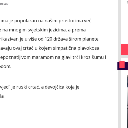
 BEAR
veoma je popularan na našim prostorima već
e na mnogim svjetskim jezicima, a prema
kazivan je u više od 120 država širom planete.
žavaju ovaj crtać u kojem simpatična plavokosa
sa prepoznatljivom maramom na glavi trči kroz šumu i
edom.
jed" je ruski crtać, a devojčica koja je
la.