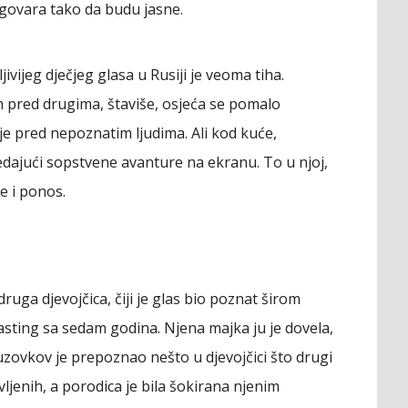
zgovara tako da budu jasne.
ivijeg dječjeg glasa u Rusiji je veoma tiha.
 pred drugima, štaviše, osjeća se pomalo
je pred nepoznatim ljudima. Ali kod kuće,
dajući sopstvene avanture na ekranu. To u njoj,
e i ponos.
druga djevojčica, čiji je glas bio poznat širom
kasting sa sedam godina. Njena majka ju je dovela,
 Kuzovkov je prepoznao nešto u djevojčici što drugi
avljenih, a porodica je bila šokirana njenim