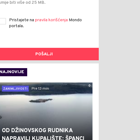
smije biti više od 25 MB.
Pristajete na
pravila korišćenja
Mondo
portala.
POŠALJI
NAJNOVIJE
0
Pre 13 min
ZANIMLJIVOSTI
OD DŽINOVSKOG RUDNIKA
NAPRAVILI KUPALIŠTE: ŠPANCI