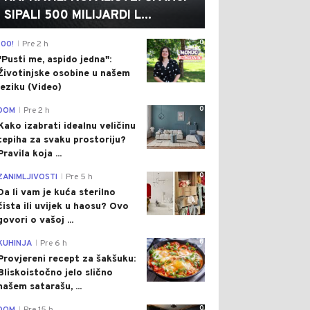
SIPALI 500 MILIJARDI L...
0
100!
Pre 2 h
|
"Pusti me, aspido jedna":
Životinjske osobine u našem
jeziku (Video)
0
DOM
Pre 2 h
|
Kako izabrati idealnu veličinu
tepiha za svaku prostoriju?
Pravila koja ...
0
ZANIMLJIVOSTI
Pre 5 h
|
Da li vam je kuća sterilno
čista ili uvijek u haosu? Ovo
govori o vašoj ...
0
KUHINJA
Pre 6 h
|
Provjereni recept za šakšuku:
Bliskoistočno jelo slično
našem satarašu, ...
0
|