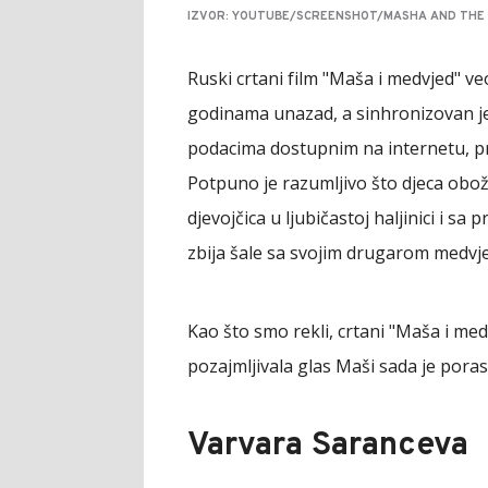
IZVOR: YOUTUBE/SCREENSHOT/MASHA AND THE
Ruski crtani film "Maša i medvjed" 
godinama unazad, a sinhronizovan j
podacima dostupnim na internetu, pri
Potpuno je razumljivo što djeca obo
djevojčica u ljubičastoj haljinici i 
zbija šale sa svojim drugarom medvj
Kao što smo rekli, crtani "Maša i medv
pozajmljivala glas Maši sada je poras
Varvara Saranceva