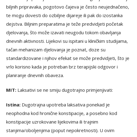
biljnih pripravaka, pogotovo čajeva je često neujednačeno,
te mogu dovesti do ozbiljne dijareje ili pak do izostanka
dejstva. Biljnim preparatima je teže predvidjeti početak
djelovanja, što može izavati neugodu tokom obavljanja
dnevnih aktivnosti. Lijekovi su ispitani u kliničkim studijama,
tačan mehanizam djelovanja je poznat, doze su
standardizovane i njihov efekat se može predvidjeti, što je
vrlo korisno kada je potreban brz terapijski odgovor i
planiranje dnevnih obaveza.
MIT:
Laksativi se ne smiju dugotrajno primjenjivati:
Istina:
Dugotrajna upotreba laksativa ponekad je
neophodna kod hronične konstipacije, a posebno kod
konstipacije uzrokovane lijekovima ili trajnim
stanjima/oboljenjima (poput nepokretnosti). U ovim