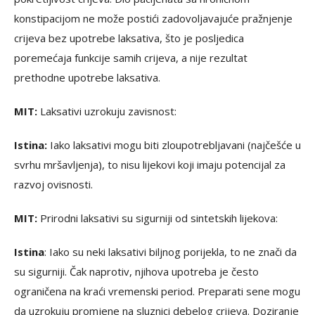
konstipacijom ne može postići zadovoljavajuće pražnjenje
crijeva bez upotrebe laksativa, što je posljedica
poremećaja funkcije samih crijeva, a nije rezultat
prethodne upotrebe laksativa.
MIT:
Laksativi uzrokuju zavisnost:
Istina:
Iako laksativi mogu biti zloupotrebljavani (najčešće u
svrhu mršavljenja), to nisu lijekovi koji imaju potencijal za
razvoj ovisnosti.
MIT:
Prirodni laksativi su sigurniji od sintetskih lijekova:
Istina
: Iako su neki laksativi biljnog porijekla, to ne znači da
su sigurniji. Čak naprotiv, njihova upotreba je često
ograničena na kraći vremenski period. Preparati sene mogu
da uzrokuju promjene na sluznici debelog crijeva. Doziranje