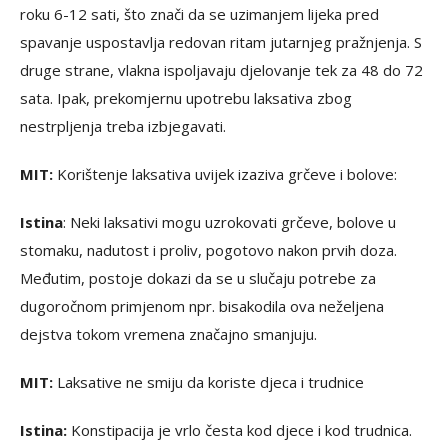
roku 6-12 sati, što znači da se uzimanjem lijeka pred
spavanje uspostavlja redovan ritam jutarnjeg pražnjenja. S
druge strane, vlakna ispoljavaju djelovanje tek za 48 do 72
sata. Ipak, prekomjernu upotrebu laksativa zbog
nestrpljenja treba izbjegavati.
MIT:
Korištenje laksativa uvijek izaziva grčeve i bolove:
Istina
: Neki laksativi mogu uzrokovati grčeve, bolove u
stomaku, nadutost i proliv, pogotovo nakon prvih doza.
Međutim, postoje dokazi da se u slučaju potrebe za
dugoročnom primjenom npr. bisakodila ova neželjena
dejstva tokom vremena značajno smanjuju.
MIT:
Laksative ne smiju da koriste djeca i trudnice
Istina:
Konstipacija je vrlo česta kod djece i kod trudnica.