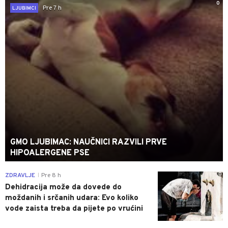
0
Pre 7 h
LJUBIMCI
GMO LJUBIMAC: NAUČNICI RAZVILI PRVE
HIPOALERGENE PSE
0
ZDRAVLJE
Pre 8 h
|
Dehidracija može da dovede do
moždanih i srčanih udara: Evo koliko
vode zaista treba da pijete po vrućini