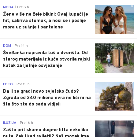
0
MODA
Pre 8 h
|
Žene više ne žele bikini: Ovaj kupaći je
hit, sakriva stomak, a nosi se i poslije
mora uz suknje i pantalone
0
DOM
Pre 14 h
|
Šveđanka napravila tuš u dvorištu: Od
starog materijala iz kuće stvorila rajski
kutak za ljetnje osvježenje
0
FOTO
Pre 15 h
|
Da li se gradi novo svjetsko čudo?
Zgrada od 240 miliona evra ne liči ni na
šta što ste do sada vidjeli
0
ILUZIJA
Pre 16 h
|
Zašto pritiskamo dugme lifta nekoliko
puta, čak i kad svijetli? Naš mozak ima