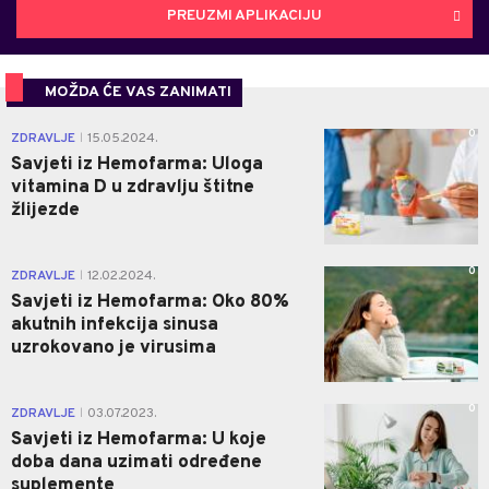
PREUZMI APLIKACIJU
MOŽDA ĆE VAS ZANIMATI
0
ZDRAVLJE
15.05.2024.
|
Savjeti iz Hemofarma: Uloga
vitamina D u zdravlju štitne
žlijezde
0
ZDRAVLJE
12.02.2024.
|
Savjeti iz Hemofarma: Oko 80%
akutnih infekcija sinusa
uzrokovano je virusima
0
ZDRAVLJE
03.07.2023.
|
Savjeti iz Hemofarma: U koje
doba dana uzimati određene
suplemente