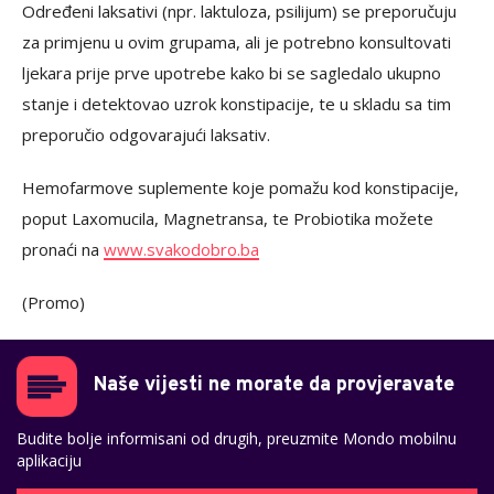
Određeni laksativi (npr. laktuloza, psilijum) se preporučuju
za primjenu u ovim grupama, ali je potrebno konsultovati
ljekara prije prve upotrebe kako bi se sagledalo ukupno
stanje i detektovao uzrok konstipacije, te u skladu sa tim
preporučio odgovarajući laksativ.
Hemofarmove suplemente koje pomažu kod konstipacije,
poput Laxomucila, Magnetransa, te Probiotika možete
pronaći na
www.svakodobro.ba
(Promo)
Naše vijesti ne morate da provjeravate
Budite bolje informisani od drugih, preuzmite Mondo mobilnu
aplikaciju