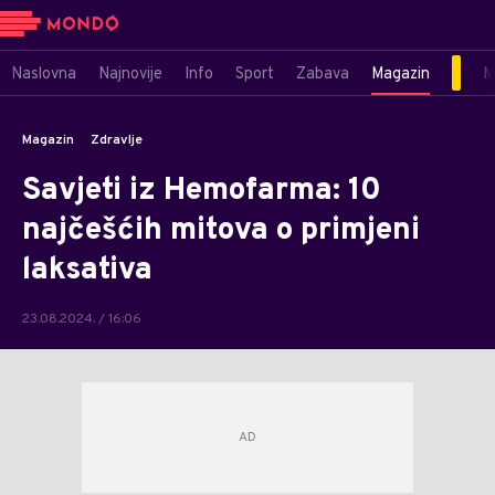
Naslovna
Najnovije
Info
Sport
Zabava
Magazin
M
Magazin
Zdravlje
Savjeti iz Hemofarma: 10
najčešćih mitova o primjeni
laksativa
23.08.2024. / 16:06