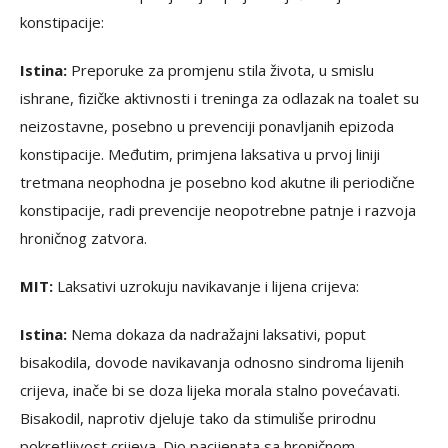
konstipacije:
Istina:
Preporuke za promjenu stila života, u smislu
ishrane, fizičke aktivnosti i treninga za odlazak na toalet su
neizostavne, posebno u prevenciji ponavljanih epizoda
konstipacije. Međutim, primjena laksativa u prvoj liniji
tretmana neophodna je posebno kod akutne ili periodične
konstipacije, radi prevencije neopotrebne patnje i razvoja
hroničnog zatvora.
MIT:
Laksativi uzrokuju navikavanje i lijena crijeva:
Istina:
Nema dokaza da nadražajni laksativi, poput
bisakodila, dovode navikavanja odnosno sindroma lijenih
crijeva, inače bi se doza lijeka morala stalno povećavati.
Bisakodil, naprotiv djeluje tako da stimuliše prirodnu
pokretljivost crijeva. Dio pacijenata sa hroničnom