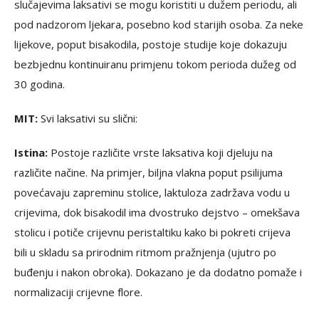
slučajevima laksativi se mogu koristiti u dužem periodu, ali
pod nadzorom ljekara, posebno kod starijih osoba. Za neke
lijekove, poput bisakodila, postoje studije koje dokazuju
bezbjednu kontinuiranu primjenu tokom perioda dužeg od
30 godina.
MIT:
Svi laksativi su slični:
Istina:
Postoje različite vrste laksativa koji djeluju na
različite načine. Na primjer, biljna vlakna poput psilijuma
povećavaju zapreminu stolice, laktuloza zadržava vodu u
crijevima, dok bisakodil ima dvostruko dejstvo – omekšava
stolicu i potiče crijevnu peristaltiku kako bi pokreti crijeva
bili u skladu sa prirodnim ritmom pražnjenja (ujutro po
buđenju i nakon obroka). Dokazano je da dodatno pomaže i
normalizaciji crijevne flore.