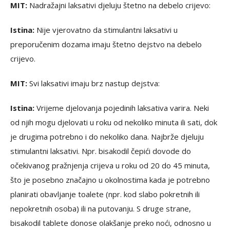
MIT:
Nadražajni laksativi djeluju štetno na debelo crijevo:
Istina:
Nije vjerovatno da stimulantni laksativi u
preporučenim dozama imaju štetno dejstvo na debelo
crijevo.
MIT:
Svi laksativi imaju brz nastup dejstva:
Istina:
Vrijeme djelovanja pojedinih laksativa varira. Neki
od njih mogu djelovati u roku od nekoliko minuta ili sati, dok
je drugima potrebno i do nekoliko dana. Najbrže djeluju
stimulantni laksativi. Npr. bisakodil čepići dovode do
očekivanog pražnjenja crijeva u roku od 20 do 45 minuta,
što je posebno značajno u okolnostima kada je potrebno
planirati obavljanje toalete (npr. kod slabo pokretnih ili
nepokretnih osoba) ili na putovanju. S druge strane,
bisakodil tablete donose olakšanje preko noći, odnosno u