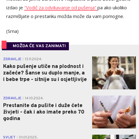
izdao je
"Vodič za odvikavanje od pušenja“
pa ako ukoliko
razmišljate o prestanku možda može da vam pomogne.
(Srna)
MOŽDA ĆE VAS ZANIMATI
1
ZDRAVLJE
13.11.2024.
|
Kako pušenje utiče na plodnost i
začeće? Šanse su duplo manje, a
i bebe trpe - sitnije su i osjetljivije
0
ZDRAVLJE
14.10.2024.
|
Prestanite da pušite i duže ćete
živjeti - čak i ako imate preko 70
godina
0
SVIJET
01.01.2025.
|