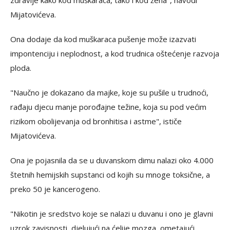
Mijatovićeva.
Ona dodaje da kod muškaraca pušenje može izazvati
impontenciju i neplodnost, a kod trudnica oštećenje razvoja
ploda.
"Naučno je dokazano da majke, koje su pušile u trudnoći,
rađaju djecu manje porođajne težine, koja su pod većim
rizikom obolijevanja od bronhitisa i astme", ističe
Mijatovićeva.
Ona je pojasnila da se u duvanskom dimu nalazi oko 4.000
štetnih hemijskih supstanci od kojih su mnoge toksične, a
preko 50 je kancerogeno.
"Nikotin je sredstvo koje se nalazi u duvanu i ono je glavni
uzrok zavisnosti, djelujući na ćelije mozga, ometajući