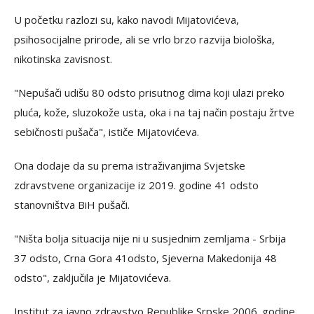
U početku razlozi su, kako navodi Mijatovićeva,
psihosocijalne prirode, ali se vrlo brzo razvija biološka,
nikotinska zavisnost.
"Nepušači udišu 80 odsto prisutnog dima koji ulazi preko
pluća, kože, sluzokože usta, oka i na taj način postaju žrtve
sebičnosti pušača", ističe Mijatovićeva.
Ona dodaje da su prema istraživanjima Svjetske
zdravstvene organizacije iz 2019. godine 41 odsto
stanovništva BiH pušači.
"Ništa bolja situacija nije ni u susjednim zemljama - Srbija
37 odsto, Crna Gora 41odsto, Sjeverna Makedonija 48
odsto", zaključila je Mijatovićeva.
Institut za javno zdravstvo Republike Srpske 2006. godine