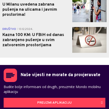
U Milanu uvedena zabrana
pušenja na ulicama i javnim
prostorima!
0
DRUŠTVO
13.12.2024.
|
Kazna 100 KM: U FBiH od danas
zabranjeno pušenje u svim
zatvorenim prostorijama
Naše vijesti ne morate da provjeravate
Budite bolje informisani od drugih, preuzmite Mondo mobilnu
aplikaciju
PREUZMI APLIKACIJU