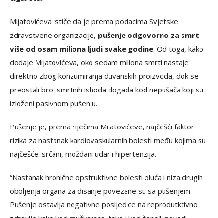
Mijatovićeva ističe da je prema podacima Svjetske
zdravstvene organizacije,
pušenje odgovorno za smrt
više od osam miliona ljudi svake godine
. Od toga, kako
dodaje Mijatovićeva, oko sedam miliona smrti nastaje
direktno zbog konzumiranja duvanskih proizvoda, dok se
preostali broj smrtnih ishoda događa kod nepušača koji su
izloženi pasivnom pušenju.
Pušenje je, prema riječima Mijatovićeve, najčešći faktor
rizika za nastanak kardiovaskularnih bolesti među kojima su
najčešće: srčani, moždani udar i hipertenzija.
“Nastanak hronične opstruktivne bolesti pluća i niza drugih
oboljenja organa za disanje povezane su sa pušenjem.
Pušenje ostavlja negativne posljedice na reprodutktivno
zdravlje kako kod muškaraca, tako i kod žena", navodi