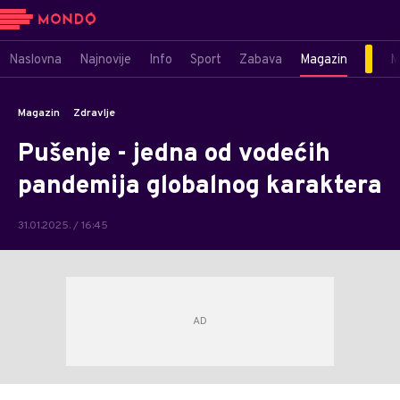
Naslovna
Najnovije
Info
Sport
Zabava
Magazin
M
Magazin
Zdravlje
Pušenje - jedna od vodećih
pandemija globalnog karaktera
31.01.2025. / 16:45