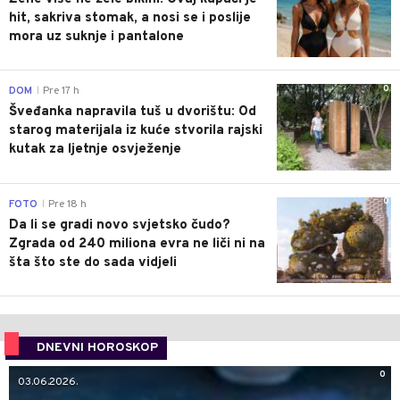
hit, sakriva stomak, a nosi se i poslije
mora uz suknje i pantalone
0
DOM
Pre 17 h
|
Šveđanka napravila tuš u dvorištu: Od
starog materijala iz kuće stvorila rajski
kutak za ljetnje osvježenje
0
FOTO
Pre 18 h
|
Da li se gradi novo svjetsko čudo?
Zgrada od 240 miliona evra ne liči ni na
šta što ste do sada vidjeli
DNEVNI HOROSKOP
0
03.06.2026.