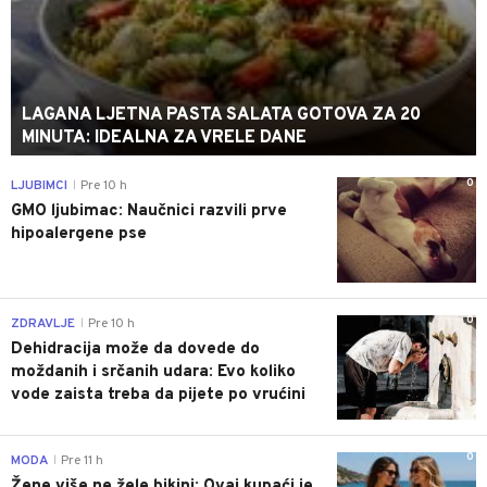
LAGANA LJETNA PASTA SALATA GOTOVA ZA 20
MINUTA: IDEALNA ZA VRELE DANE
0
LJUBIMCI
Pre 10 h
|
GMO ljubimac: Naučnici razvili prve
hipoalergene pse
0
ZDRAVLJE
Pre 10 h
|
Dehidracija može da dovede do
moždanih i srčanih udara: Evo koliko
vode zaista treba da pijete po vrućini
0
MODA
Pre 11 h
|
Žene više ne žele bikini: Ovaj kupaći je