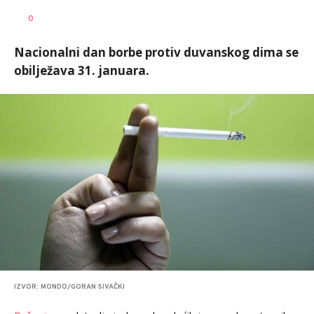
Dragana
AUTOR
0
Božić
Nacionalni dan borbe protiv duvanskog dima se
obilježava 31. januara.
IZVOR: MONDO/GORAN SIVAČKI