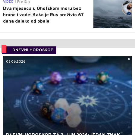
0
VIDEO
Pre 12 h
|
Dva mjeseca u Ohotskom moru bez
hrane i vode: Kako je Rus preživio 67
dana daleko od obale
DNEVNI HOROSKOP
0
03.06.2026.