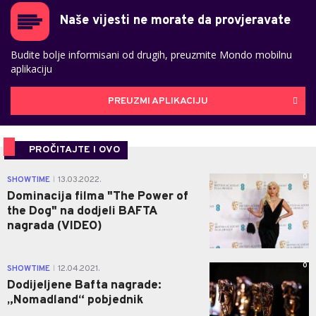
Naše vijesti ne morate da provjeravate
Budite bolje informisani od drugih, preuzmite Mondo mobilnu
aplikaciju
PREUZMI APLIKACIJU
PROČITAJTE I OVO
0
SHOWTIME
13.03.2022.
|
Dominacija filma "The Power of
the Dog" na dodjeli BAFTA
nagrada (VIDEO)
0
SHOWTIME
12.04.2021.
|
Dodijeljene Bafta nagrade:
„Nomadland“ pobjednik