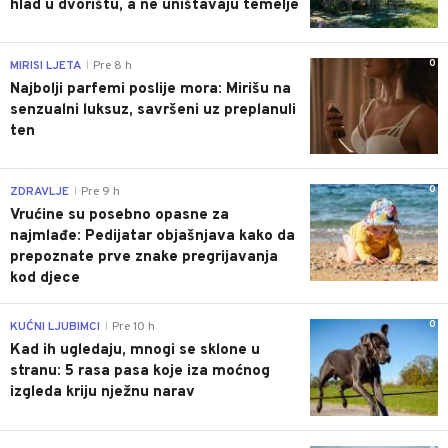
hlad u dvorištu, a ne uništavaju temelje
0
MIRISI LJETA
Pre 8 h
|
Najbolji parfemi poslije mora: Mirišu na
senzualni luksuz, savršeni uz preplanuli
ten
0
ZDRAVLJE
Pre 9 h
|
Vrućine su posebno opasne za
najmlađe: Pedijatar objašnjava kako da
prepoznate prve znake pregrijavanja
kod djece
0
KUĆNI LJUBIMCI
Pre 10 h
|
Kad ih ugledaju, mnogi se sklone u
stranu: 5 rasa pasa koje iza moćnog
izgleda kriju nježnu narav