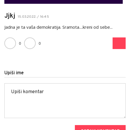
Jjkj
15.03.2022. / 16:45
Jadna je ta vaša demokratija. Sramota....kreni od sebe...
0
0
Upiši ime