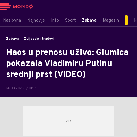
Naslovna
Najnovije
Info
Sport
Zabava
Magazin
M
Zabava
Zvijezde i tračevi
Haos u prenosu uživo: Glumica
pokazala Vladimiru Putinu
srednji prst (VIDEO)
14.03.2022. / 08:21