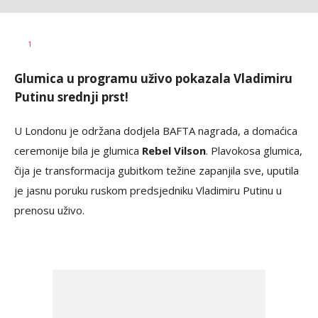
Dragana
AUTOR
1
Božić
Glumica u programu uživo pokazala Vladimiru
Putinu srednji prst!
U Londonu je održana dodjela BAFTA nagrada, a domaćica
ceremonije bila je glumica
Rebel Vilson
. Plavokosa glumica,
čija je transformacija gubitkom težine zapanjila sve, uputila
je jasnu poruku ruskom predsjedniku Vladimiru Putinu u
prenosu uživo.