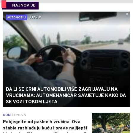
NAJNOVIJE
0
Pre 2 h
AUTOMOBILI
DA LI SE CRNI AUTOMOBILI VIŠE ZAGRIJAVAJU NA
VRUĆINAMA: AUTOMEHANIČAR SAVJETUJE KAKO DA
SE VOZI TOKOM LJETA
0
DOM
Pre 6 h
|
Pobjegnite od paklenih vrućina: Ova
stabla rashlađuju kuću i prave najljepši