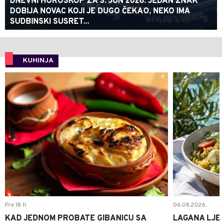
DNEVNI HOROSKOP ZA 3. JUN 2026: JEDAN ZNAK
DOBIJA NOVAC KOJI JE DUGO ČEKAO, NEKO IMA
SUDBINSKI SUSRET...
KUHINJA
0
Pre 18 h
06.08.2026.
KAD JEDNOM PROBATE GIBANICU SA
LAGANA LJE