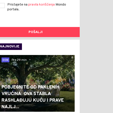
Pristajete na
pravila korišćenja
Mondo
portala.
POŠALJI
NAJNOVIJE
0
Pre 29 min
DOM
POBJEGNITE OD PAKLENIH
VRUĆINA: OVA STABLA
RASHLAĐUJU KUĆU I PRAVE
NAJLJ...