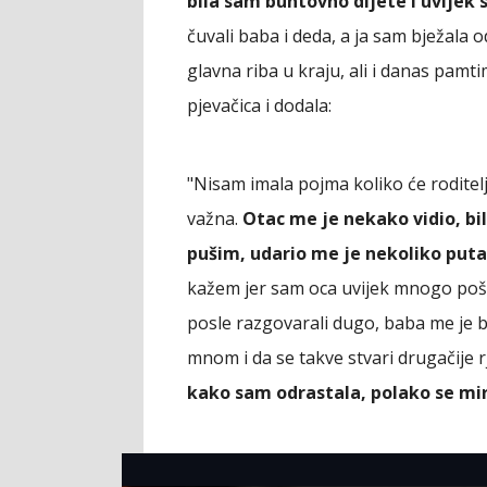
bila sam buntovno dijete i uvijek 
čuvali baba i deda, a ja sam bježala o
glavna riba u kraju, ali i danas pamti
pjevačica i dodala:
"Nisam imala pojma koliko će roditelj
važna.
Otac me je nekako vidi
o, b
pušim, udario me je nekoliko puta
kažem jer sam oca uvijek mnogo pošt
posle razgovarali dugo, baba me je b
mnom i da se takve stvari drugačije 
kako sam odrastala, polako se miri