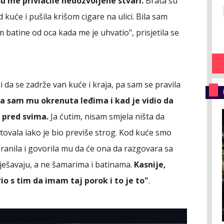
su me privlačile nedozvoljene stvari.
Brata su
d kuće i pušila krišom cigare na ulici. Bila sam
m batine od oca kada me je uhvatio", prisjetila se
i da se zadrže van kuće i kraja, pa sam se pravila
ila sam mu okrenuta leđima i kad je vidio da
 pred svima.
Ja ćutim, nisam smjela ništa da
ovala iako je bio previše strog. Kod kuće smo
ranila i govorila mu da će ona da razgovara sa
rješavaju, a ne šamarima i batinama.
Kasnije,
o s tim da imam taj porok i to je to"
.