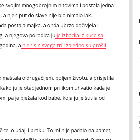
 se svojim mnogobrojnim hitovima i postala jedna
 a njen put do slave nije bio nimalo lak.
ada postala majka, a onda ubrzo doživjela i
g, a njegova porodica ju
je izbacila iz kuće sa
godina, a
njen sin svega tri i zajedno su prošli
ek maštala o drugačijem, boljem životu, a prisjetila
a kako ju je otac jednom prilikom uhvatio kada je
m, pa je bježala kod babe, koja ju je štitila od
ice, o udaji i braku. To mi nije padalo na pamet,