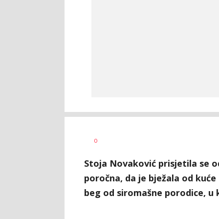
Anja
AUTOR
0
Konstantinović
Stoja Novaković prisjetila se od
poročna, da je bježala od kuće i
beg od siromašne porodice, u k