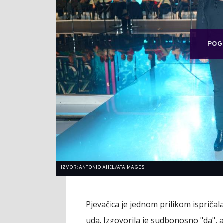
POG
IZVOR: ANTONIO AHEL/ATAIMAGES
Pjevačica je jednom prilikom ispričala
uda. Izgovorila je sudbonosno "da", a 