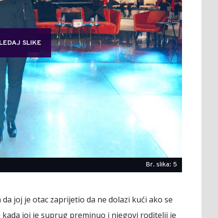
LEDAJ SLIKE
Br. slika: 5
 da joj je otac zaprijetio da ne dolazi kući ako se
kada joj je suprug preminuo i njegovi roditelji je