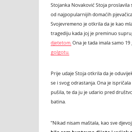
Stojanka Novaković Stoja proslavila
od najpopularnijih domaćih pjevačica,
Svojevremeno je otkrila da je kao ml
tragediju kada joj je preminuo supru
djetetom.
Ona je tada imala samo 19 
golgotu.
Prije udaje Stoja otkrila da je oduvij
se i svog odrastanja. Ona je ispričal
pušila, te da ju je udario pred društvo
batina.
"Nikad nisam maštala, kao sve djevojč