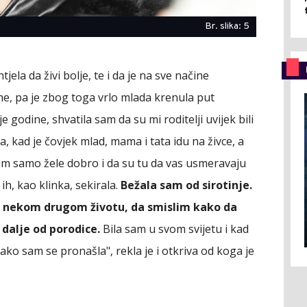
Br. slika: 5
tjela da živi bolje, te i da je na sve načine
, pa je zbog toga vrlo mlada krenula put
e godine, shvatila sam da su mi roditelji uvijek bili
la, kad je čovjek mlad, mama i tata idu na živce, a
vam samo žele dobro i da su tu da vas usmeravaju
ih, kao klinka, sekirala.
Bežala sam od sirotinje.
o nekom drugom životu, da smislim kako da
alje od porodice.
Bila sam u svom svijetu i kad
ako sam se pronašla", rekla je i otkriva od koga je