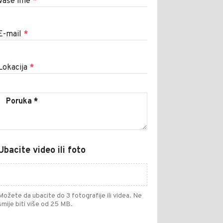
Vaše ime
*
E-mail
*
Lokacija
*
Ubacite video ili foto
Možete da ubacite do 3 fotografije ili videa. Ne
smije biti više od 25 MB.