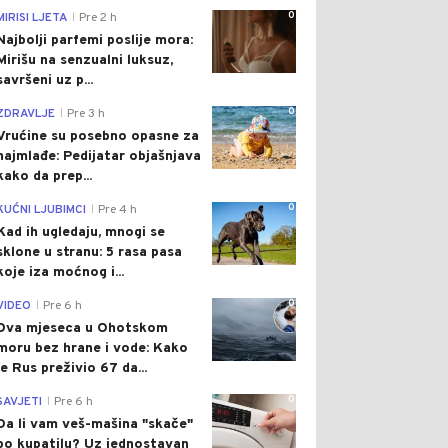
0
MIRISI LJETA
Pre 2 h
|
Najbolji parfemi poslije mora:
Mirišu na senzualni luksuz,
savršeni uz p...
0
ZDRAVLJE
Pre 3 h
|
Vrućine su posebno opasne za
najmlađe: Pedijatar objašnjava
kako da prep...
0
KUĆNI LJUBIMCI
Pre 4 h
|
Kad ih ugledaju, mnogi se
sklone u stranu: 5 rasa pasa
koje iza moćnog i...
0
VIDEO
Pre 6 h
|
Dva mjeseca u Ohotskom
moru bez hrane i vode: Kako
je Rus preživio 67 da...
0
SAVJETI
Pre 6 h
|
Da li vam veš-mašina "skače"
po kupatilu? Uz jednostavan