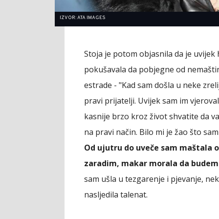
IZVOR: ATA IMAGES
Stoja je potom objasnila da je uvijek h
pokušavala da pobjegne od nemaštine
estrade - "Kad sam došla u neke zrelij
pravi prijatelji. Uvijek sam im vjerova
kasnije brzo kroz život shvatite da 
na pravi način. Bilo mi je žao što sam 
Od ujutru do uveče sam maštala 
zaradim, makar morala da budem d
sam ušla u tezgarenje i pjevanje, nek
nasljedila talenat.