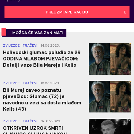
PREUZMI APLIKACIJU
MOŽDA ĆE VAS ZANIMATI
0
ZVIJEZDE I TRAČEVI
14.06.2023.
|
Holivudski glumac poludio za 29
GODINA MLAĐOM PJEVAČICOM:
Detalji veze Bila Mareja i Kelis
0
ZVIJEZDE I TRAČEVI
10.06.2023.
|
Bil Murej zaveo poznatu
pjevačicu: Glumac (72) je
navodno u vezi sa dosta mlađom
Kelis (43)
0
ZVIJEZDE I TRAČEVI
06.06.2023.
|
OTKRIVEN UZROK SMRTI