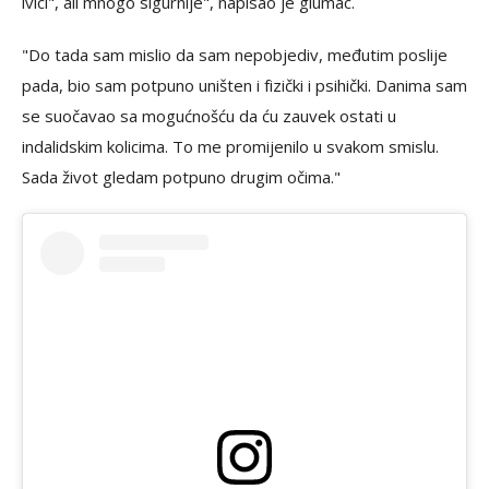
ivici", ali mnogo sigurnije", napisao je glumac.
"Do tada sam mislio da sam nepobjediv, međutim poslije
pada, bio sam potpuno uništen i fizički i psihički. Danima sam
se suočavao sa mogućnošću da ću zauvek ostati u
indalidskim kolicima. To me promijenilo u svakom smislu.
Sada život gledam potpuno drugim očima."