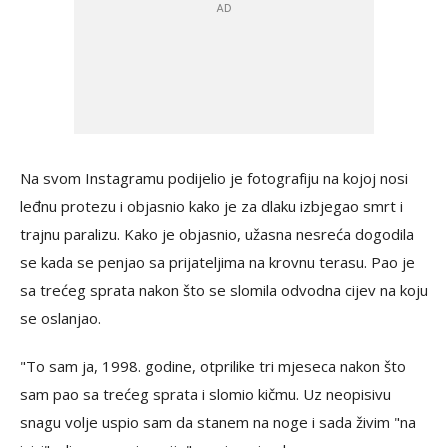
Na svom Instagramu podijelio je fotografiju na kojoj nosi
leđnu protezu i objasnio kako je za dlaku izbjegao smrt i
trajnu paralizu. Kako je objasnio, užasna nesreća dogodila
se kada se penjao sa prijateljima na krovnu terasu. Pao je
sa trećeg sprata nakon što se slomila odvodna cijev na koju
se oslanjao.
"To sam ja, 1998. godine, otprilike tri mjeseca nakon što
sam pao sa trećeg sprata i slomio kičmu. Uz neopisivu
snagu volje uspio sam da stanem na noge i sada živim "na