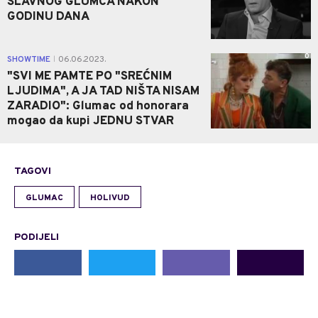
SLAVNOG GLUMCA NAKON
GODINU DANA
0
SHOWTIME
06.06.2023.
|
"SVI ME PAMTE PO "SREĆNIM
LJUDIMA", A JA TAD NIŠTA NISAM
ZARADIO": Glumac od honorara
mogao da kupi JEDNU STVAR
TAGOVI
GLUMAC
HOLIVUD
PODIJELI