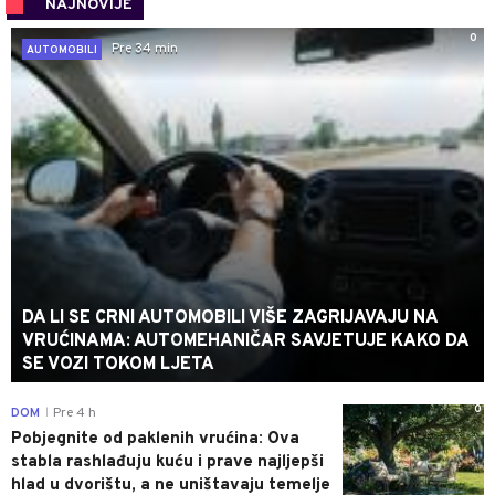
NAJNOVIJE
0
Pre 34 min
AUTOMOBILI
DA LI SE CRNI AUTOMOBILI VIŠE ZAGRIJAVAJU NA
VRUĆINAMA: AUTOMEHANIČAR SAVJETUJE KAKO DA
SE VOZI TOKOM LJETA
0
DOM
Pre 4 h
|
Pobjegnite od paklenih vrućina: Ova
stabla rashlađuju kuću i prave najljepši
hlad u dvorištu, a ne uništavaju temelje