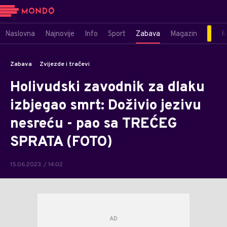
Naslovna
Najnovije
Info
Sport
Zabava
Magazin
M
Zabava
Zvijezde i tračevi
Holivudski zavodnik za dlaku
izbjegao smrt: Doživio jezivu
nesreću - pao sa TREĆEG
SPRATA (FOTO)
15.06.2023. / 14:02