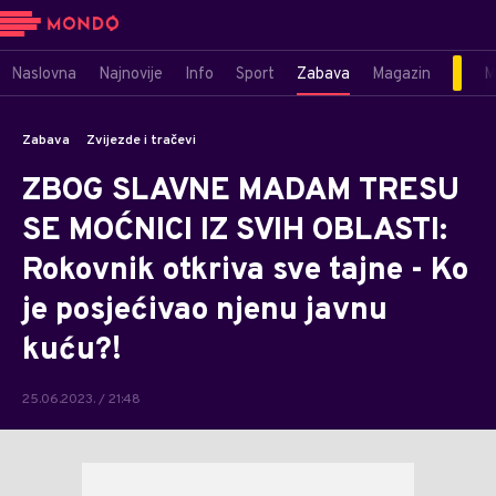
Naslovna
Najnovije
Info
Sport
Zabava
Magazin
M
Zabava
Zvijezde i tračevi
ZBOG SLAVNE MADAM TRESU
SE MOĆNICI IZ SVIH OBLASTI:
Rokovnik otkriva sve tajne - Ko
je posjećivao njenu javnu
kuću?!
25.06.2023. / 21:48