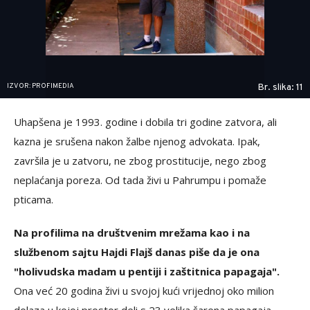
IZVOR: PROFIMEDIA
Br. slika: 11
Uhapšena je 1993. godine i dobila tri godine zatvora, ali
kazna je srušena nakon žalbe njenog advokata. Ipak,
završila je u zatvoru, ne zbog prostitucije, nego zbog
neplaćanja poreza. Od tada živi u Pahrumpu i pomaže
pticama.
Na profilima na društvenim mrežama kao i na
službenom sajtu Hajdi Flajš danas piše da je ona
"holivudska madam u pentiji i zaštitnica papagaja".
Ona već 20 godina živi u svojoj kući vrijednoj oko milion