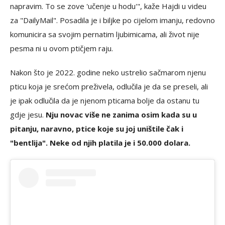
napravim. To se zove 'učenje u hodu'", kaže Hajdi u videu
za "DailyMail". Posadila je i biljke po cijelom imanju, redovno
komunicira sa svojim pernatim ljubimicama, ali život nije
pesma ni u ovom ptičjem raju.
Nakon što je 2022. godine neko ustrelio sačmarom njenu
pticu koja je srećom preživela, odlučila je da se preseli, ali
je ipak odlučila da je njenom pticama bolje da ostanu tu
gdje jesu.
Nju novac više ne zanima osim kada su u
pitanju, naravno, ptice koje su joj uništile čak i
"bentlija". Neke od njih platila je i 50.000 dolara.