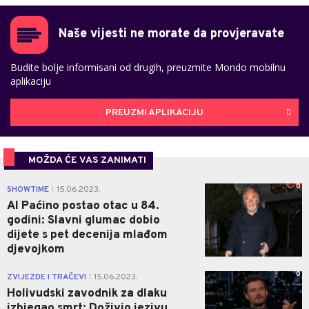
Naše vijesti ne morate da provjeravate
Budite bolje informisani od drugih, preuzmite Mondo mobilnu
aplikaciju
PREUZMI APLIKACIJU
MOŽDA ĆE VAS ZANIMATI
0
SHOWTIME
15.06.2023.
|
Al Paćino postao otac u 84.
godini: Slavni glumac dobio
dijete s pet decenija mlađom
djevojkom
0
ZVIJEZDE I TRAČEVI
15.06.2023.
|
Holivudski zavodnik za dlaku
izbjegao smrt: Doživio jezivu