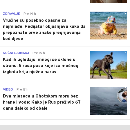
0
ZDRAVLJE
Pre 14 h
|
Vrućine su posebno opasne za
najmlađe: Pedijatar objašnjava kako da
prepoznate prve znake pregrijavanja
kod djece
0
KUĆNI LJUBIMCI
Pre 15 h
|
Kad ih ugledaju, mnogi se sklone u
stranu: 5 rasa pasa koje iza moćnog
izgleda kriju nježnu narav
0
VIDEO
Pre 17 h
|
Dva mjeseca u Ohotskom moru bez
hrane i vode: Kako je Rus preživio 67
dana daleko od obale