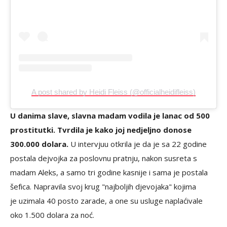
A post shared by Heidi Fleiss (@officialheidifleiss)
U danima slave, slavna madam vodila je lanac od 500
prostitutki. Tvrdila je kako joj nedjeljno donose
300.000 dolara.
U intervjuu otkrila je da je sa 22 godine
postala dejvojka za poslovnu pratnju, nakon susreta s
madam Aleks, a samo tri godine kasnije i sama je postala
šefica. Napravila svoj krug "najboljih djevojaka" kojima
je uzimala 40 posto zarade, a one su usluge naplaćivale
oko 1.500 dolara za noć.