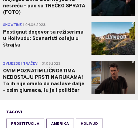
nesreću - pao sa TREĆEG SPRATA
(FOTO)
0
SHOWTIME
04.06.2023.
|
Postignut dogovor sa režiserima
u Holivudu: Scenaristi ostaju u
štrajku
0
ZVIJEZDE I TRAČEVI
31.05.2023.
|
OVIM POZNATIM LIČNOSTIMA
NEDOSTAJU PRSTI NA RUKAMA!
To ih nije omelo da nastave dalje
- osim glumaca, tu je i političar
TAGOVI
PROSTITUCIJA
AMERIKA
HOLIVUD