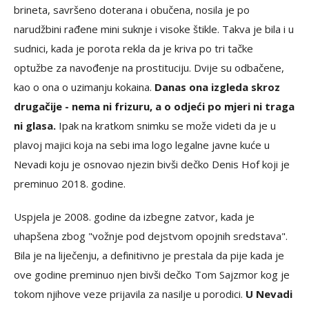
brineta, savršeno doterana i obučena, nosila je po
narudžbini rađene mini suknje i visoke štikle. Takva je bila i u
sudnici, kada je porota rekla da je kriva po tri tačke
optužbe za navođenje na prostituciju. Dvije su odbačene,
kao o ona o uzimanju kokaina.
Danas ona izgleda skroz
drugačije - nema ni frizuru, a o odjeći po mjeri ni traga
ni glasa.
Ipak na kratkom snimku se može videti da je u
plavoj majici koja na sebi ima logo legalne javne kuće u
Nevadi koju je osnovao njezin bivši dečko Denis Hof koji je
preminuo 2018. godine.
Uspjela je 2008. godine da izbegne zatvor, kada je
uhapšena zbog "vožnje pod dejstvom opojnih sredstava".
Bila je na liječenju, a definitivno je prestala da pije kada je
ove godine preminuo njen bivši dečko Tom Sajzmor kog je
tokom njihove veze prijavila za nasilje u porodici.
U Nevadi