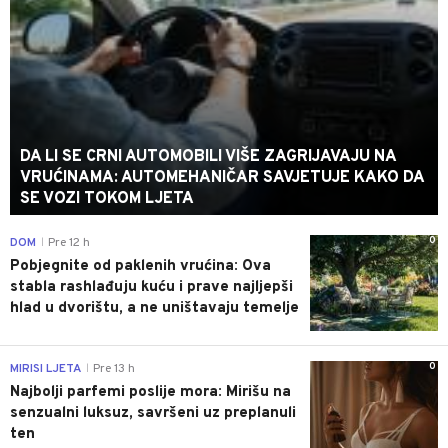
DA LI SE CRNI AUTOMOBILI VIŠE ZAGRIJAVAJU NA
VRUĆINAMA: AUTOMEHANIČAR SAVJETUJE KAKO DA
SE VOZI TOKOM LJETA
0
DOM
Pre 12 h
|
Pobjegnite od paklenih vrućina: Ova
stabla rashlađuju kuću i prave najljepši
hlad u dvorištu, a ne uništavaju temelje
0
MIRISI LJETA
Pre 13 h
|
Najbolji parfemi poslije mora: Mirišu na
senzualni luksuz, savršeni uz preplanuli
ten