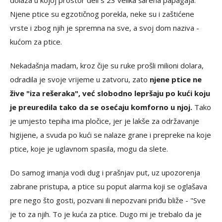
dolaza u kojoj prostor deli s 23 velika šarena papagaja.
Njene ptice su egzotičnog porekla, neke su i zaštićene
vrste i zbog njih je spremna na sve, a svoj dom naziva -
kućom za ptice.
Nekadašnja madam, kroz čije su ruke prošli milioni dolara,
odradila je svoje vrijeme u zatvoru, zato
njene ptice ne
žive "iza rešeraka", već slobodno lepršaju po kući koju
je preuredila tako da se osećaju komforno u njoj.
Tako
je umjesto tepiha ima pločice, jer je lakše za održavanje
higijene, a svuda po kući se nalaze grane i prepreke na koje
ptice, koje je uglavnom spasila, mogu da slete.
Do samog imanja vodi dug i prašnjav put, uz upozorenja
zabrane pristupa, a ptice su poput alarma koji se oglašava
pre nego što gosti, pozvani ili nepozvani priđu bliže - "Sve
je to za njih. To je kuća za ptice. Dugo mi je trebalo da je