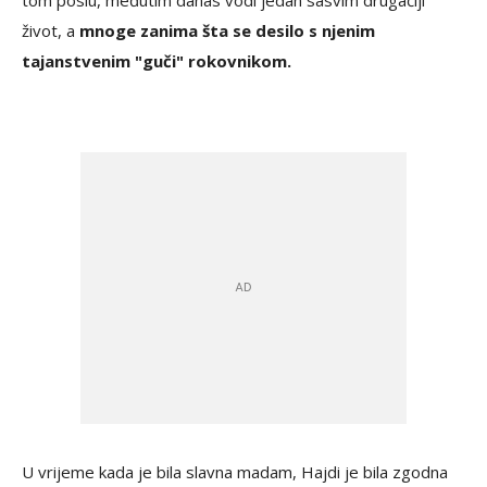
tom poslu, međutim danas vodi jedan sasvim drugačiji
život, a
mnoge zanima šta se desilo s njenim
tajanstvenim "guči" rokovnikom.
U vrijeme kada je bila slavna madam, Hajdi je bila zgodna