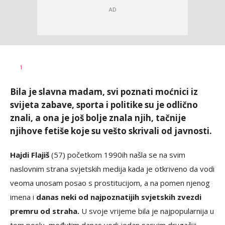
Anja
AUTOR
1
Konstantinović
Bila je slavna madam, svi poznati moćnici iz
svijeta zabave, sporta i politike su je odlično
znali, a ona je još bolje znala njih, tačnije
njihove fetiše koje su vešto skrivali od javnosti.
Hajdi Flajiš
(57) početkom 1990ih našla se na svim
naslovnim strana svjetskih medija kada je otkriveno da vodi
veoma unosam posao s prostitucijom, a na pomen njenog
imena i
danas neki od najpoznatijih svjetskih zvezdi
premru od straha.
U svoje vrijeme bila je najpopularnija u