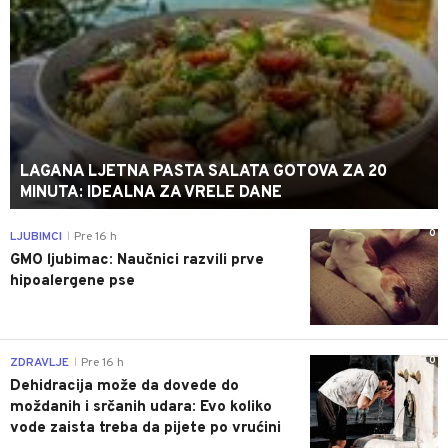
LAGANA LJETNA PASTA SALATA GOTOVA ZA 20
MINUTA: IDEALNA ZA VRELE DANE
0
LJUBIMCI
Pre 16 h
|
GMO ljubimac: Naučnici razvili prve
hipoalergene pse
0
ZDRAVLJE
Pre 16 h
|
Dehidracija može da dovede do
moždanih i srčanih udara: Evo koliko
vode zaista treba da pijete po vrućini