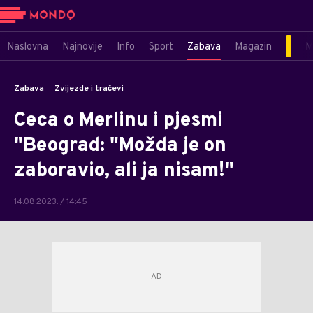
Naslovna
Najnovije
Info
Sport
Zabava
Magazin
M
Zabava
Zvijezde i tračevi
Ceca o Merlinu i pjesmi
"Beograd: "Možda je on
zaboravio, ali ja nisam!"
14.08.2023. / 14:45