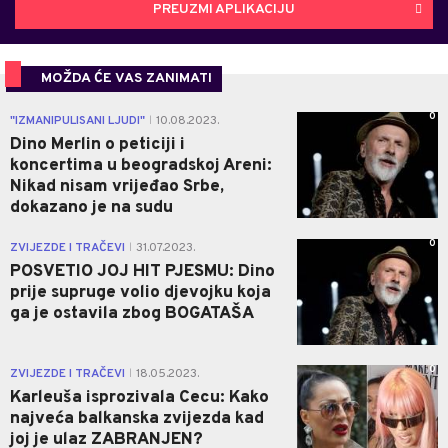
PREUZMI APLIKACIJU
MOŽDA ĆE VAS ZANIMATI
0
"IZMANIPULISANI LJUDI"
10.08.2023.
|
Dino Merlin o peticiji i
koncertima u beogradskoj Areni:
Nikad nisam vrijeđao Srbe,
dokazano je na sudu
0
ZVIJEZDE I TRAČEVI
31.07.2023.
|
POSVETIO JOJ HIT PJESMU: Dino
prije supruge volio djevojku koja
ga je ostavila zbog BOGATAŠA
0
ZVIJEZDE I TRAČEVI
18.05.2023.
|
Karleuša isprozivala Cecu: Kako
najveća balkanska zvijezda kad
joj je ulaz ZABRANJEN?