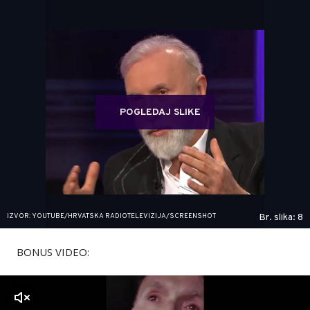
POGLEDAJ SLIKE
IZVOR: YOUTUBE/HRVATSKA RADIOTELEVIZIJA/SCREENSHOT
Br. slika: 8
BONUS VIDEO:
zvuk