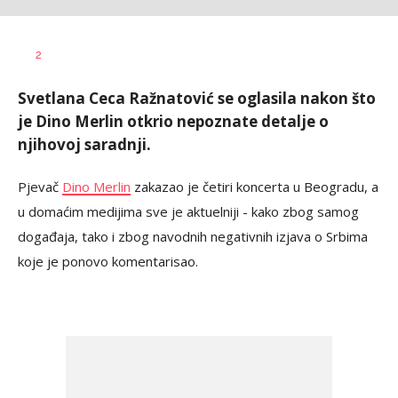
Katarina
AUTOR
2
Bojović
Svetlana Ceca Ražnatović se oglasila nakon što
je Dino Merlin otkrio nepoznate detalje o
njihovoj saradnji.
Pjevač
Dino Merlin
zakazao je četiri koncerta u Beogradu, a
u domaćim medijima sve je aktuelniji - kako zbog samog
događaja, tako i zbog navodnih negativnih izjava o Srbima
koje je ponovo komentarisao.