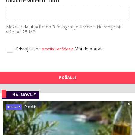
Ubacite video ili foto
Možete da ubacite do 3 fotografije ili videa. Ne smije biti
više od 25 MB.
Pristajete na
Mondo portala.
pravila korišćenja
POŠALJI
NAJNOVIJE
0
Pre 6 h
KUHINJA