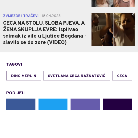
0
ZVIJEZDE I TRAČEVI
18.04.2023.
|
CECA NA STOLU, SLOBA PJEVA, A
ŽENA SKUPLJA EVRE: Isplivao
snimak iz vile u Ljutice Bogdana -
slavilo se do zore (VIDEO)
TAGOVI
DINO MERLIN
SVETLANA CECA RAŽNATOVIĆ
CECA
PODIJELI