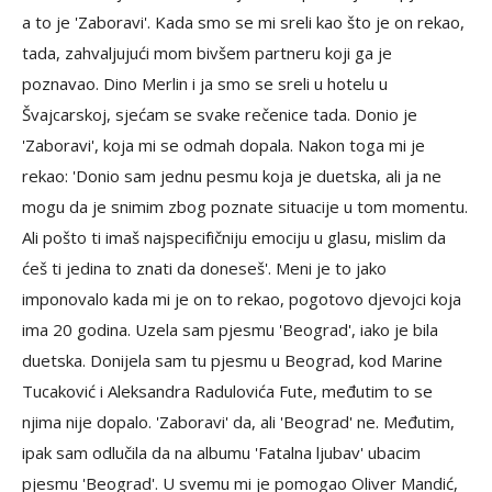
a to je 'Zaboravi'. Kada smo se mi sreli kao što je on rekao,
tada, zahvaljujući mom bivšem partneru koji ga je
poznavao. Dino Merlin i ja smo se sreli u hotelu u
Švajcarskoj, sjećam se svake rečenice tada. Donio je
'Zaboravi', koja mi se odmah dopala. Nakon toga mi je
rekao: 'Donio sam jednu pesmu koja je duetska, ali ja ne
mogu da je snimim zbog poznate situacije u tom momentu.
Ali pošto ti imaš najspecifičniju emociju u glasu, mislim da
ćeš ti jedina to znati da doneseš'. Meni je to jako
imponovalo kada mi je on to rekao, pogotovo djevojci koja
ima 20 godina. Uzela sam pjesmu 'Beograd', iako je bila
duetska. Donijela sam tu pjesmu u Beograd, kod Marine
Tucaković i Aleksandra Radulovića Fute, međutim to se
njima nije dopalo. 'Zaboravi' da, ali 'Beograd' ne. Međutim,
ipak sam odlučila da na albumu 'Fatalna ljubav' ubacim
pjesmu 'Beograd'. U svemu mi je pomogao Oliver Mandić,