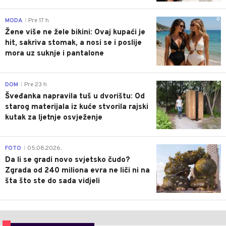
0
MODA
Pre 17 h
|
Žene više ne žele bikini: Ovaj kupaći je
hit, sakriva stomak, a nosi se i poslije
mora uz suknje i pantalone
0
DOM
Pre 23 h
|
Šveđanka napravila tuš u dvorištu: Od
starog materijala iz kuće stvorila rajski
kutak za ljetnje osvježenje
0
FOTO
05.08.2026.
|
Da li se gradi novo svjetsko čudo?
Zgrada od 240 miliona evra ne liči ni na
šta što ste do sada vidjeli