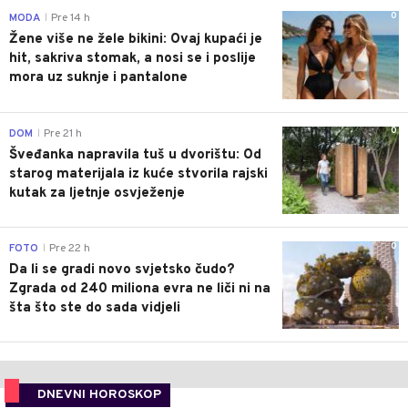
0
MODA
Pre 14 h
|
Žene više ne žele bikini: Ovaj kupaći je
hit, sakriva stomak, a nosi se i poslije
mora uz suknje i pantalone
0
DOM
Pre 21 h
|
Šveđanka napravila tuš u dvorištu: Od
starog materijala iz kuće stvorila rajski
kutak za ljetnje osvježenje
0
FOTO
Pre 22 h
|
Da li se gradi novo svjetsko čudo?
Zgrada od 240 miliona evra ne liči ni na
šta što ste do sada vidjeli
DNEVNI HOROSKOP