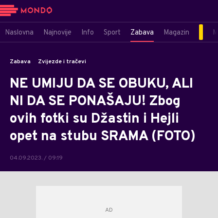
Naslovna
Najnovije
Info
Sport
Zabava
Magazin
M
Zabava
Zvijezde i tračevi
NE UMIJU DA SE OBUKU, ALI
NI DA SE PONAŠAJU! Zbog
ovih fotki su Džastin i Hejli
opet na stubu SRAMA (FOTO)
04.09.2023. / 09:19