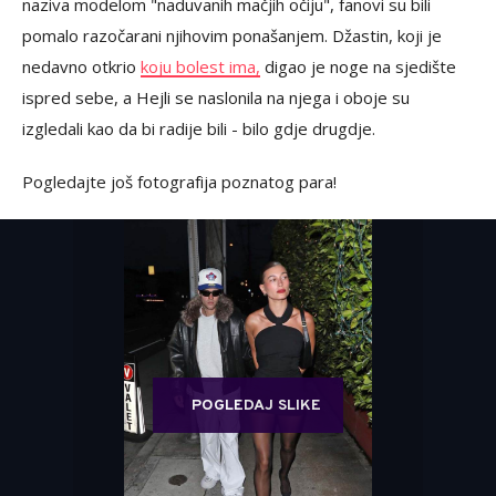
naziva modelom "naduvanih mačjih očiju", fanovi su bili
pomalo razočarani njihovim ponašanjem. Džastin, koji je
nedavno otkrio
koju bolest ima,
digao je noge na sjedište
ispred sebe, a Hejli se naslonila na njega i oboje su
izgledali kao da bi radije bili - bilo gdje drugdje.
Pogledajte još fotografija poznatog para!
POGLEDAJ SLIKE