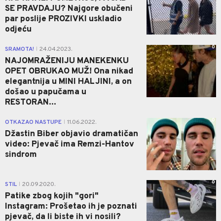
SE PRAVDAJU? Najgore obučeni
par poslije PROZIVKI uskladio
odjeću
0
SRAMOTA!
24.04.2023.
|
NAJOMRAŽENIJU MANEKENKU
OPET OBRUKAO MUŽ! Ona nikad
elegantnija u MINI HALJINI, a on
došao u papučama u
RESTORAN...
0
OTKAZAO NASTUPE
11.06.2022.
|
Džastin Biber objavio dramatičan
video: Pjevač ima Remzi-Hantov
sindrom
0
STIL
20.09.2020.
|
Patike zbog kojih "gori"
Instagram: Prošetao ih je poznati
pjevač, da li biste ih vi nosili?