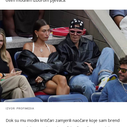
ovim modnim izborom pjevača.
IZVOR: PROFIMEDIA
Dok su mu modni kritičari zamjerili naočare koje sam brend