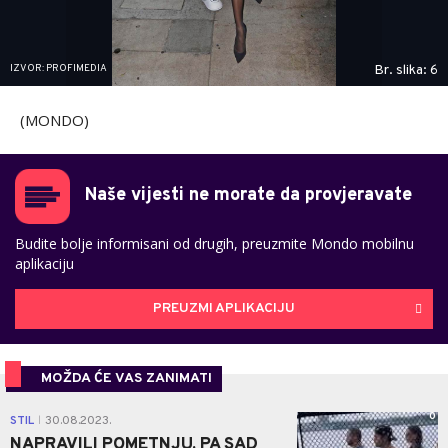
IZVOR: PROFIMEDIA
Br. slika: 6
(MONDO)
Naše vijesti ne morate da provjeravate
Budite bolje informisani od drugih, preuzmite Mondo mobilnu
aplikaciju
PREUZMI APLIKACIJU
MOŽDA ĆE VAS ZANIMATI
0
STIL
30.08.2023.
|
NAPRAVILI POMETNJU, PA SAD