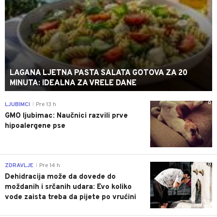
LAGANA LJETNA PASTA SALATA GOTOVA ZA 20
MINUTA: IDEALNA ZA VRELE DANE
0
LJUBIMCI
Pre 13 h
|
GMO ljubimac: Naučnici razvili prve
hipoalergene pse
0
ZDRAVLJE
Pre 14 h
|
Dehidracija može da dovede do
moždanih i srčanih udara: Evo koliko
vode zaista treba da pijete po vrućini