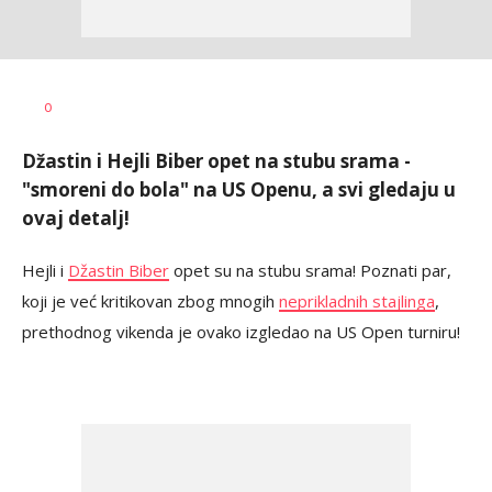
Dragana
AUTOR
0
Božić
Džastin i Hejli Biber opet na stubu srama -
"smoreni do bola" na US Openu, a svi gledaju u
ovaj detalj!
Hejli i
Džastin Biber
opet su na stubu srama! Poznati par,
koji je već kritikovan zbog mnogih
neprikladnih stajlinga
,
prethodnog vikenda je ovako izgledao na US Open turniru!