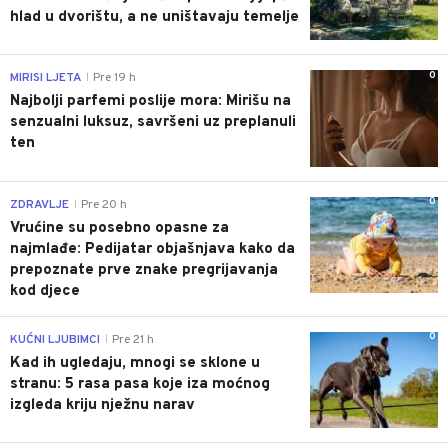
hlad u dvorištu, a ne uništavaju temelje
0
MIRISI LJETA
Pre 19 h
|
Najbolji parfemi poslije mora: Mirišu na
senzualni luksuz, savršeni uz preplanuli
ten
0
ZDRAVLJE
Pre 20 h
|
Vrućine su posebno opasne za
najmlađe: Pedijatar objašnjava kako da
prepoznate prve znake pregrijavanja
kod djece
0
KUĆNI LJUBIMCI
Pre 21 h
|
Kad ih ugledaju, mnogi se sklone u
stranu: 5 rasa pasa koje iza moćnog
izgleda kriju nježnu narav