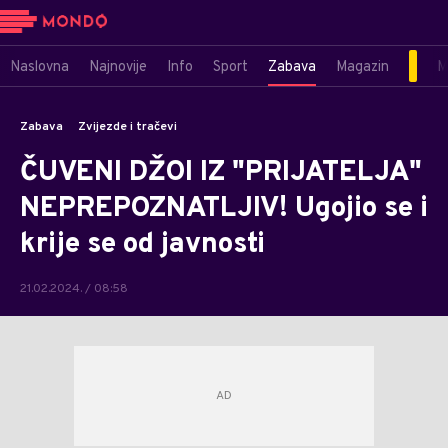
Naslovna
Najnovije
Info
Sport
Zabava
Magazin
M
Zabava
Zvijezde i tračevi
ČUVENI DŽOI IZ "PRIJATELJA"
NEPREPOZNATLJIV! Ugojio se i
krije se od javnosti
21.02.2024. / 08:58