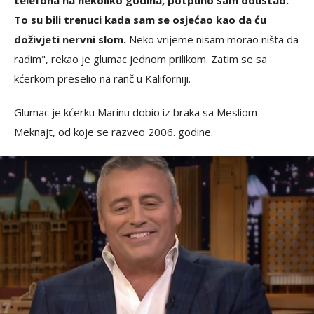
telefona na nekoliko godina, potpuno sam odustao.
To su bili trenuci kada sam se osjećao kao da ću
doživjeti nervni slom.
Neko vrijeme nisam morao ništa da
radim", rekao je glumac jednom prilikom. Zatim se sa
kćerkom preselio na ranč u Kaliforniji.
Glumac je kćerku Marinu dobio iz braka sa Mesliom
Meknajt, od koje se razveo 2006. godine.