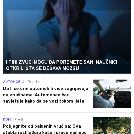
I TIHI ZVUCI MOGU DA POREMETE SAN: NAUČNICI
OTKRILI ŠTA SE DEŠAVA MOZGU
0
AUTOMOBILI
Pre 13 h
|
Da li se crni automobili više zagrijavaju
na vrućinama: Automehaničar
savjetuje kako da se vozi tokom ljeta
0
DOM
Pre 17 h
|
Pobjegnite od paklenih vrućina: Ova
stabla rashlađuju kuću i prave najljepši