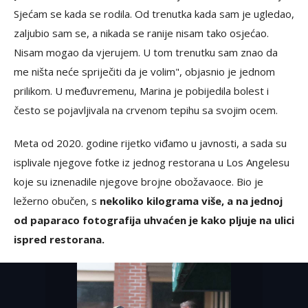
Sjećam se kada se rodila. Od trenutka kada sam je ugledao,
zaljubio sam se, a nikada se ranije nisam tako osjećao.
Nisam mogao da vjerujem. U tom trenutku sam znao da
me ništa neće spriječiti da je volim", objasnio je jednom
prilikom. U međuvremenu, Marina je pobijedila bolest i
često se pojavljivala na crvenom tepihu sa svojim ocem.
Meta od 2020. godine rijetko viđamo u javnosti, a sada su
isplivale njegove fotke iz jednog restorana u Los Angelesu
koje su iznenadile njegove brojne obožavaoce. Bio je
ležerno obučen, s
nekoliko kilograma više, a na jednoj
od paparaco fotografija uhvaćen je kako pljuje na ulici
ispred restorana.