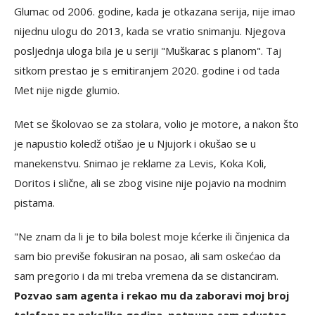
Glumac od 2006. godine, kada je otkazana serija, nije imao
nijednu ulogu do 2013, kada se vratio snimanju. Njegova
posljednja uloga bila je u seriji "Muškarac s planom". Taj
sitkom prestao je s emitiranjem 2020. godine i od tada
Met nije nigde glumio.
Met se školovao se za stolara, volio je motore, a nakon što
je napustio koledž otišao je u Njujork i okušao se u
manekenstvu. Snimao je reklame za Levis, Koka Koli,
Doritos i slične, ali se zbog visine nije pojavio na modnim
pistama.
"Ne znam da li je to bila bolest moje kćerke ili činjenica da
sam bio previše fokusiran na posao, ali sam oskećao da
sam pregorio i da mi treba vremena da se distanciram.
Pozvao sam agenta i rekao mu da zaboravi moj broj