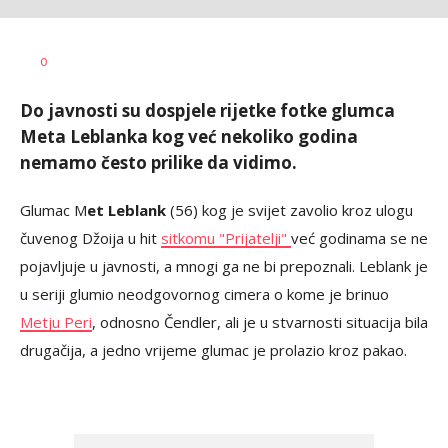
0
Do javnosti su dospjele rijetke fotke glumca
Meta Leblanka kog već nekoliko godina
nemamo često prilike da vidimo.
Glumac M
et Leblank
(56) kog je svijet zavolio kroz ulogu
čuvenog Džoija u hit
sitkomu "Prijatelji"
već godinama se ne
pojavljuje u javnosti, a mnogi ga ne bi prepoznali. Leblank je
u seriji glumio neodgovornog cimera o kome je brinuo
Metju Peri
, odnosno Čendler, ali je u stvarnosti situacija bila
drugačija, a jedno vrijeme glumac je prolazio kroz pakao.