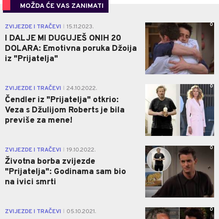
MOŽDA ĆE VAS ZANIMATI
0
ZVIJEZDE I TRAČEVI
15.11.2023.
|
I DALJE MI DUGUJEŠ ONIH 20
DOLARA: Emotivna poruka Džoija
iz "Prijatelja"
0
ZVIJEZDE I TRAČEVI
24.10.2022.
|
Čendler iz "Prijatelja" otkrio:
Veza s Džulijom Roberts je bila
previše za mene!
0
ZVIJEZDE I TRAČEVI
19.10.2022.
|
Životna borba zvijezde
"Prijatelja": Godinama sam bio
na ivici smrti
0
ZVIJEZDE I TRAČEVI
05.10.2021.
|