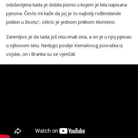
oduševljena kada je dobila pismo u kojem je bila napisana
pjesma. Često mi kaže da joj je to najbolji rođendanski
poklon u životu", otkrio je jednom prilikom Monteno.
Zanimljivo je da tada još nisu imali sina, a on je u njoj pjevao
o njihovom sinu. Nedugo poslije Kemalovog povratka iz
vojske, on i Branka su se vjenčali.