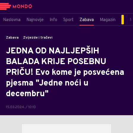
Naslovna
Najnovije
Info
Sport
Zabava
Magazin
M
Zabava
Zvijezde i tračevi
JEDNA OD NAJLJEPŠIH
BALADA KRIJE POSEBNU
PRIČU! Evo kome je posvećena
pjesma "Jedne noći u
decembru"
15.03.2024. / 10:10