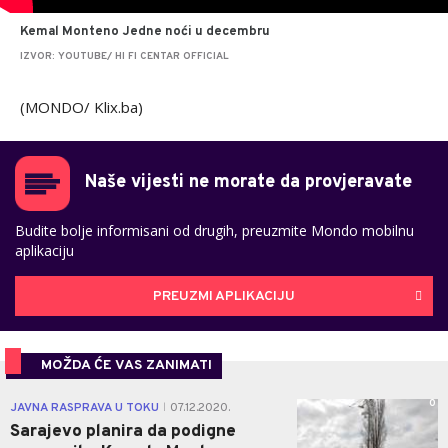
Kemal Monteno Jedne noći u decembru
IZVOR: YOUTUBE/ HI FI CENTAR OFFICIAL
(MONDO/ Klix.ba)
Naše vijesti ne morate da provjeravate
Budite bolje informisani od drugih, preuzmite Mondo mobilnu
aplikaciju
PREUZMI APLIKACIJU
MOŽDA ĆE VAS ZANIMATI
0
JAVNA RASPRAVA U TOKU
07.12.2020.
|
Sarajevo planira da podigne