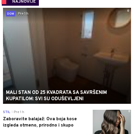
NAJNOVIJE
0
Pre 1 h
DOM
MALI STAN OD 25 KVADRATA SA SAVRŠENIM
KUPATILOM: SVI SU ODUŠEVLJENI
0
STIL
Pre 1 h
|
Zaboravite balajaž: Ova boja kose
izgleda otmeno, prirodno i skupo