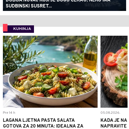
DOBIJA NOVAC KOJI JE DUGO ČEKAO, NEKO IMA
SUDBINSKI SUSRET...
KUHINJA
0
Pre 14 h
05.08.2026.
LAGANA LJETNA PASTA SALATA
KADA JE NA
GOTOVA ZA 20 MINUTA: IDEALNA ZA
NAPRAVITE 