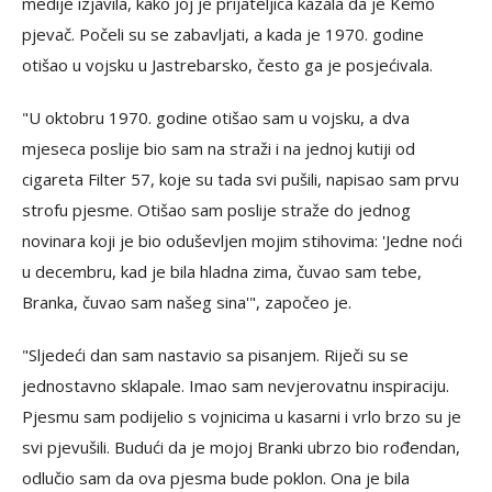
medije izjavila, kako joj je prijateljica kazala da je Kemo
pjevač. Počeli su se zabavljati, a kada je 1970. godine
otišao u vojsku u Jastrebarsko, često ga je posjećivala.
"U oktobru 1970. godine otišao sam u vojsku, a dva
mjeseca poslije bio sam na straži i na jednoj kutiji od
cigareta Filter 57, koje su tada svi pušili, napisao sam prvu
strofu pjesme. Otišao sam poslije straže do jednog
novinara koji je bio oduševljen mojim stihovima: 'Jedne noći
u decembru, kad je bila hladna zima, čuvao sam tebe,
Branka, čuvao sam našeg sina'", započeo je.
"Sljedeći dan sam nastavio sa pisanjem. Riječi su se
jednostavno sklapale. Imao sam nevjerovatnu inspiraciju.
Pjesmu sam podijelio s vojnicima u kasarni i vrlo brzo su je
svi pjevušili. Budući da je mojoj Branki ubrzo bio rođendan,
odlučio sam da ova pjesma bude poklon. Ona je bila