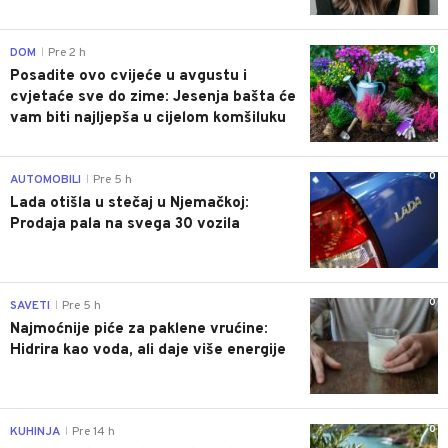
0
DOM
Pre 2 h
|
Posadite ovo cvijeće u avgustu i
cvjetaće sve do zime: Jesenja bašta će
vam biti najljepša u cijelom komšiluku
0
AUTOMOBILI
Pre 5 h
|
Lada otišla u stečaj u Njemačkoj:
Prodaja pala na svega 30 vozila
0
SAVETI
Pre 5 h
|
Najmoćnije piće za paklene vrućine:
Hidrira kao voda, ali daje više energije
0
KUHINJA
Pre 14 h
|