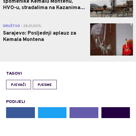
spomenike Kemalu Montenu,
HVO-u, stradalima na Kazanima...
0
DRUŠTVO
28.01.2015.
|
Sarajevo: Posljednji aplauz za
Kemala Montena
TAGOVI
PJEVAČI
PJESME
PODIJELI