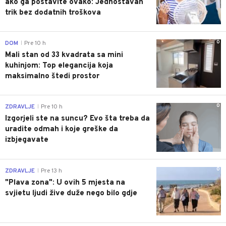
ako ga postavite ovako: Jednostavan
trik bez dodatnih troškova
0
DOM
Pre 10 h
|
Mali stan od 33 kvadrata sa mini
kuhinjom: Top elegancija koja
maksimalno štedi prostor
0
ZDRAVLJE
Pre 10 h
|
Izgorjeli ste na suncu? Evo šta treba da
uradite odmah i koje greške da
izbjegavate
0
ZDRAVLJE
Pre 13 h
|
"Plava zona": U ovih 5 mjesta na
svjietu ljudi žive duže nego bilo gdje