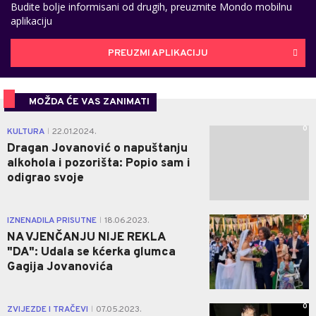
Budite bolje informisani od drugih, preuzmite Mondo mobilnu
aplikaciju
PREUZMI APLIKACIJU
MOŽDA ĆE VAS ZANIMATI
0
KULTURA
22.01.2024.
|
Dragan Jovanović o napuštanju
alkohola i pozorišta: Popio sam i
odigrao svoje
0
IZNENADILA PRISUTNE
18.06.2023.
|
NA VJENČANJU NIJE REKLA
"DA": Udala se kćerka glumca
Gagija Jovanovića
0
ZVIJEZDE I TRAČEVI
07.05.2023.
|