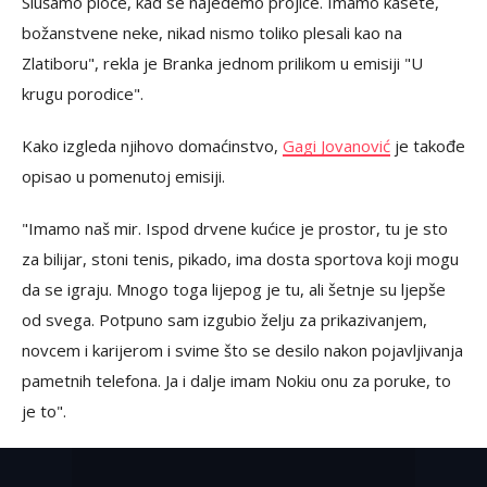
Slušamo ploče, kad se najedemo projice. Imamo kasete,
božanstvene neke, nikad nismo toliko plesali kao na
Zlatiboru", rekla je Branka jednom prilikom u emisiji "U
krugu porodice".
Kako izgleda njihovo domaćinstvo,
Gagi Jovanović
je takođe
opisao u pomenutoj emisiji.
"Imamo naš mir. Ispod drvene kućice je prostor, tu je sto
za bilijar, stoni tenis, pikado, ima dosta sportova koji mogu
da se igraju. Mnogo toga lijepog je tu, ali šetnje su ljepše
od svega. Potpuno sam izgubio želju za prikazivanjem,
novcem i karijerom i svime što se desilo nakon pojavljivanja
pametnih telefona. Ja i dalje imam Nokiu onu za poruke, to
je to".