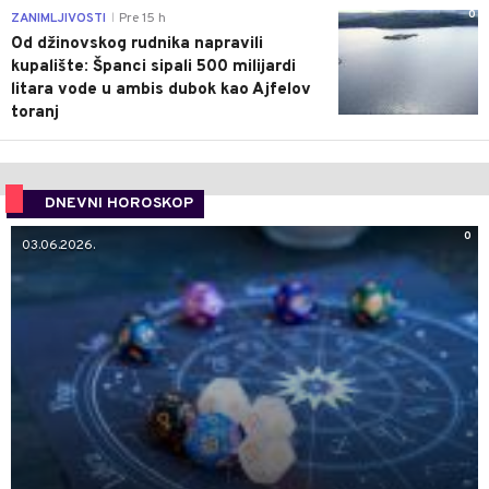
0
ZANIMLJIVOSTI
Pre 15 h
|
Od džinovskog rudnika napravili
kupalište: Španci sipali 500 milijardi
litara vode u ambis dubok kao Ajfelov
toranj
DNEVNI HOROSKOP
0
03.06.2026.