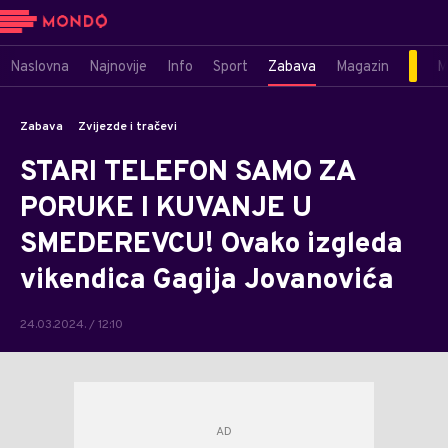
Naslovna
Najnovije
Info
Sport
Zabava
Magazin
M
Zabava
Zvijezde i tračevi
STARI TELEFON SAMO ZA
PORUKE I KUVANJE U
SMEDEREVCU! Ovako izgleda
vikendica Gagija Jovanovića
24.03.2024. / 12:10