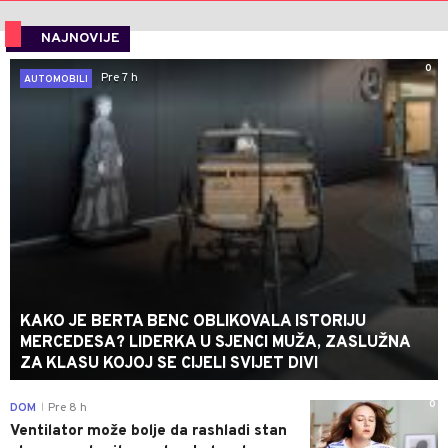
NAJNOVIJE
0
Pre 7 h
AUTOMOBILI
KAKO JE BERTA BENC OBLIKOVALA ISTORIJU
MERCEDESA? LIDERKA U SJENCI MUŽA, ZASLUŽNA
ZA KLASU KOJOJ SE CIJELI SVIJET DIVI
0
DOM
Pre 8 h
|
Ventilator može bolje da rashladi stan