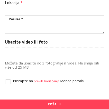
Lokacija
*
Ubacite video ili foto
Možete da ubacite do 3 fotografije ili videa. Ne smije biti
više od 25 MB.
Pristajete na
Mondo portala.
pravila korišćenja
POŠALJI