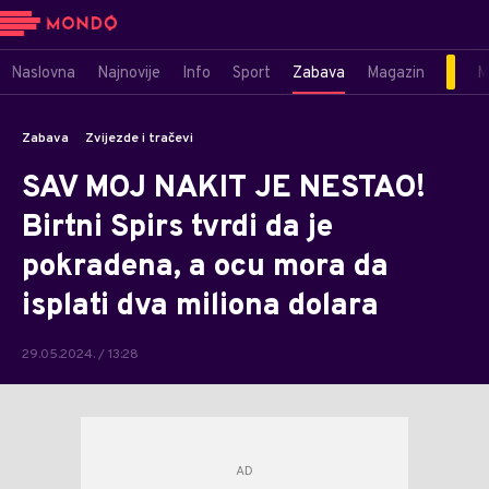
Naslovna
Najnovije
Info
Sport
Zabava
Magazin
M
Zabava
Zvijezde i tračevi
SAV MOJ NAKIT JE NESTAO!
Birtni Spirs tvrdi da je
pokradena, a ocu mora da
isplati dva miliona dolara
29.05.2024. / 13:28