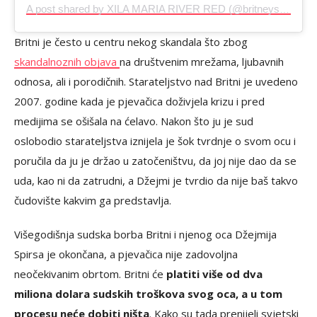
A post shared by XILA MARIA RIVER RED (@britneyspears)
Britni je često u centru nekog skandala što zbog
skandalnoznih objava
na društvenim mrežama, ljubavnih
odnosa, ali i porodičnih. Starateljstvo nad Britni je uvedeno
2007. godine kada je pjevačica doživjela krizu i pred
medijima se ošišala na ćelavo. Nakon što ju je sud
oslobodio starateljstva iznijela je šok tvrdnje o svom ocu i
poručila da ju je držao u zatočeništvu, da joj nije dao da se
uda, kao ni da zatrudni, a Džejmi je tvrdio da nije baš takvo
čudovište kakvim ga predstavlja.
Višegodišnja sudska borba Britni i njenog oca Džejmija
Spirsa je okončana, a pjevačica nije zadovoljna
neočekivanim obrtom. Britni će
platiti više od dva
miliona dolara sudskih troškova svog oca, a u tom
procesu neće dobiti ništa
. Kako su tada prenijeli svjetski