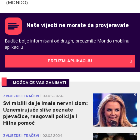
(MONDO)
Naše vijesti ne morate da provjeravate
Budite bolje informisani od drugih, preuzmite Mondo mobilnu
aplikaciju
PREUZMI APLIKACIJU
MOŽDA ĆE VAS ZANIMATI
0
ZVIJEZDE I TRAČEVI
03.05.2024.
|
Svi mislili da je imala nervni slom:
Uznemirujuće slike poznate
pjevačice, reagovali policija i
Hitna pomoć
0
ZVIJEZDE I TRAČEVI
02.02.2024.
|