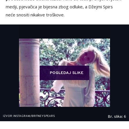
medji, pjevačica je bijesna zbog odluke, a Džejmi Spirs
neće snositi nikakve troškove.
POGLEDAJ SLIKE
IZVOR: INSTAGRAM/BRITNEYSPEARS
Br. slika: 6