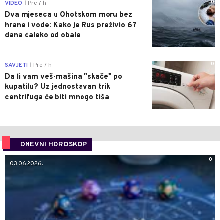
0
VIDEO
Pre 7 h
|
Dva mjeseca u Ohotskom moru bez
hrane i vode: Kako je Rus preživio 67
dana daleko od obale
0
SAVJETI
Pre 7 h
|
Da li vam veš-mašina "skače" po
kupatilu? Uz jednostavan trik
centrifuga će biti mnogo tiša
DNEVNI HOROSKOP
0
03.06.2026.