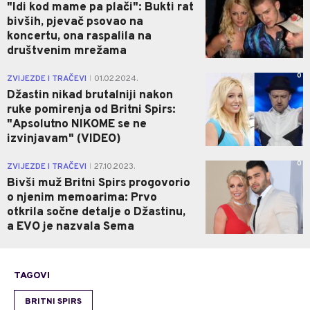
"Idi kod mame pa plači": Bukti rat
bivših, pjevač psovao na
koncertu, ona raspalila na
društvenim mrežama
0
ZVIJEZDE I TRAČEVI
01.02.2024.
|
Džastin nikad brutalniji nakon
ruke pomirenja od Britni Spirs:
"Apsolutno NIKOME se ne
izvinjavam" (VIDEO)
0
ZVIJEZDE I TRAČEVI
27.10.2023.
|
Bivši muž Britni Spirs progovorio
o njenim memoarima: Prvo
otkrila sočne detalje o Džastinu,
a EVO je nazvala Sema
TAGOVI
BRITNI SPIRS