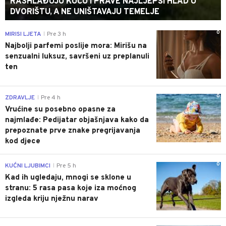
RASHLAĐUJU KUĆU I PRAVE NAJLJEPŠI HLAD U
DVORIŠTU, A NE UNIŠTAVAJU TEMELJE
0
MIRISI LJETA
Pre 3 h
|
Najbolji parfemi poslije mora: Mirišu na
senzualni luksuz, savršeni uz preplanuli
ten
0
ZDRAVLJE
Pre 4 h
|
Vrućine su posebno opasne za
najmlađe: Pedijatar objašnjava kako da
prepoznate prve znake pregrijavanja
kod djece
0
KUĆNI LJUBIMCI
Pre 5 h
|
Kad ih ugledaju, mnogi se sklone u
stranu: 5 rasa pasa koje iza moćnog
izgleda kriju nježnu narav