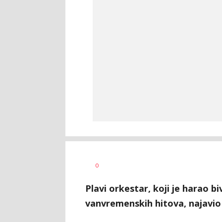
Dragana
AUTOR
0
Tomašević
Plavi orkestar, koji je harao 
vanvremenskih hitova, najavio