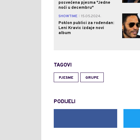
posvećena pjesma "Jedne
noći u decembru"
SHOWTIME
15.05.2024.
|
Poklon publici za rođendan:
Leni Kravic izdaje novi
album
TAGOVI
PJESME
GRUPE
PODIJELI