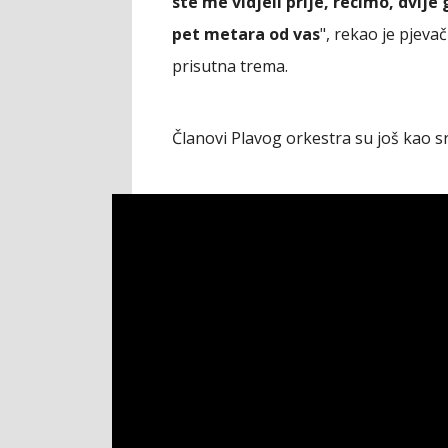
ste me vidjeli prije, recimo, dvije
pet metara od vas
", rekao je pjevač
prisutna trema.
Članovi Plavog orkestra su još kao sr