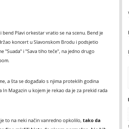
 bend Plavi orkestar vratio se na scenu. Bend je
održao koncert u Slavonskom Brodu i podsjetio
e "Suada" i "Sava tiho teče", na jedno drugo
obom.
sme, a šta se događalo s njima proteklih godina
a In Magazin u kojem je rekao da je za prekid rada
 je to na neki način vanredno opkolilo,
tako da