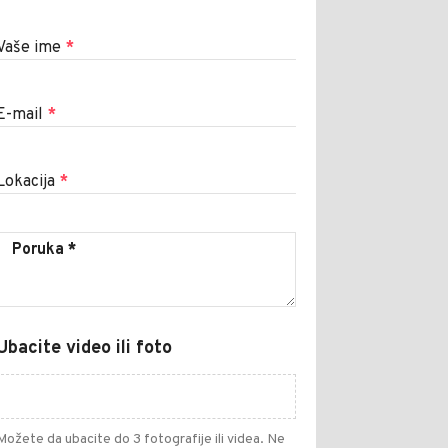
Vaše ime
*
E-mail
*
Lokacija
*
Ubacite video ili foto
Možete da ubacite do 3 fotografije ili videa. Ne