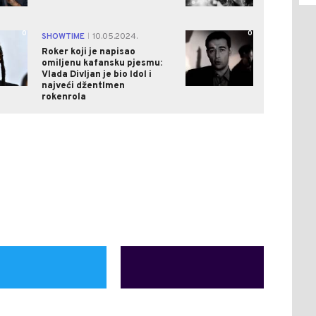
0
0
SHOWTIME
10.05.2024.
|
Roker koji je napisao
omiljenu kafansku pjesmu:
Vlada Divljan je bio Idol i
najveći džentlmen
rokenrola