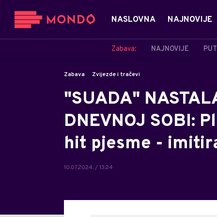
NASLOVNA
NAJNOVIJE
Zabava:
NAJNOVIJE
PUT
Zabava
Zvijezde i tračevi
"SUADA" NASTALA
DNEVNOJ SOBI: Pla
hit pjesme - imiti
10.07.2024. / 13:24