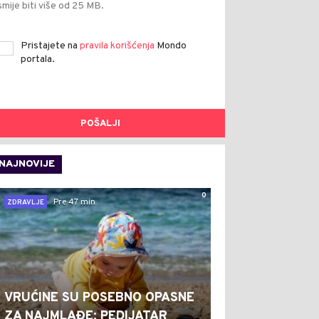
smije biti više od 25 MB.
Pristajete na
pravila korišćenja
Mondo
portala.
POŠALJI
NAJNOVIJE
0
Pre 47 min
ZDRAVLJE
VRUĆINE SU POSEBNO OPASNE
ZA NAJMLAĐE: PEDIJATAR