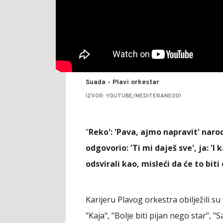
Suada - Plavi orkestar
IZVOR: YOUTUBE/MEDITERANEO01
"
Reko': 'Pava, ajmo napravit' narod
odgovorio: 'Ti mi daješ sve', ja: '
odsvirali kao, misleći da će to bit
Karijeru Plavog orkestra obilježili su
"Kaja", "Bolje biti pijan nego star", "S