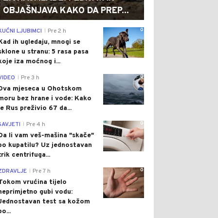
OBJAŠNJAVA KAKO DA PREP...
0
KUĆNI LJUBIMCI
Pre 2 h
|
Kad ih ugledaju, mnogi se
sklone u stranu: 5 rasa pasa
koje iza moćnog i...
0
VIDEO
Pre 3 h
|
Dva mjeseca u Ohotskom
moru bez hrane i vode: Kako
je Rus preživio 67 da...
0
SAVJETI
Pre 4 h
|
Da li vam veš-mašina "skače"
po kupatilu? Uz jednostavan
trik centrifuga...
0
ZDRAVLJE
Pre 7 h
|
Tokom vrućina tijelo
neprimjetno gubi vodu:
Jednostavan test sa kožom
po...