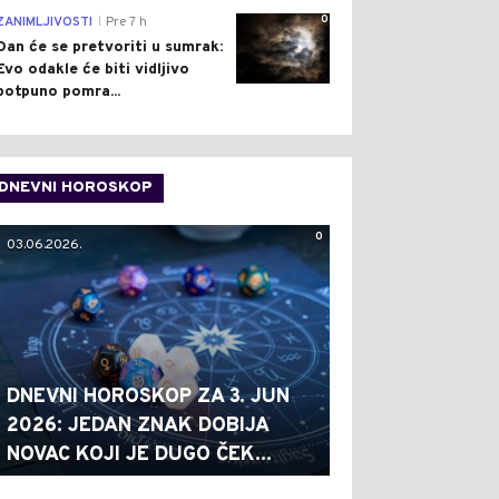
0
ZANIMLJIVOSTI
Pre 7 h
|
Dan će se pretvoriti u sumrak:
Evo odakle će biti vidljivo
potpuno pomra...
DNEVNI HOROSKOP
0
03.06.2026.
DNEVNI HOROSKOP ZA 3. JUN
2026: JEDAN ZNAK DOBIJA
NOVAC KOJI JE DUGO ČEK...