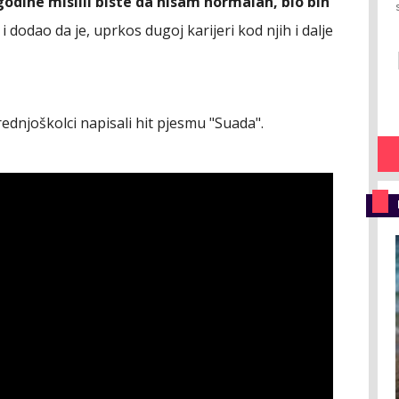
 godine mislili biste da nisam normalan, bio bih
 i dodao da je, uprkos dugoj karijeri kod njih i dalje
ednjoškolci napisali hit pjesmu "Suada".