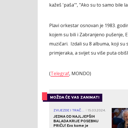
kažeš 'paša'", "Ako su to samo bile laž
Plavi orkestar osnovan je 1983. godin
kojem su bili i Zabranjeno pušenje, Elv
muzičari. Izdali su 8 albuma, koji su
primjeraka, a svijet su više puta obi
(
Telegraf
, MONDO)
MOŽDA ĆE VAS ZANIMATI
ZVIJEZDE I TRAČEVI
15.03.2024.
|
JEDNA OD NAJLJEPŠIH
BALADA KRIJE POSEBNU
PRIČU! Evo kome je