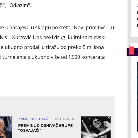
i", "Odlazim"...
e u Sarajevu u sklopu pokreta "Novi primitivci", u
is J. Kurtović i još neki drugi kultni sarajevski
 se ukupno prodali u tiražu od preko 5 miliona
šli turnejama s ukupno više od 1.500 koncerata.
0
0
ZVIJEZDE I TRAČEVI
03.07.2024.
|
PREMINUO OSNIVAČ GRUPE
"OSVAJAČI"