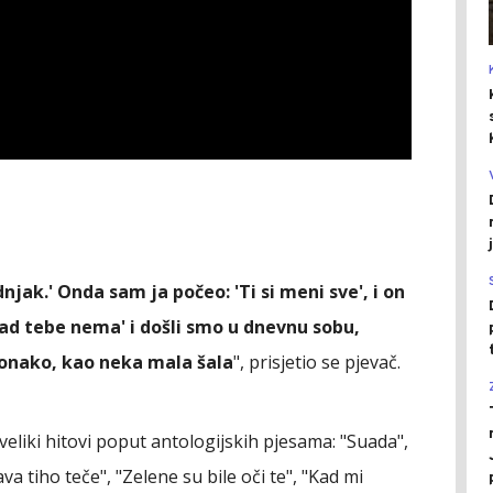
njak.' Onda sam ja počeo: 'Ti si meni sve', i on
I kad tebe nema' i došli smo u dnevnu sobu,
i onako, kao neka mala šala
", prisjetio se pjevač.
 veliki hitovi poput antologijskih pjesama: "Suada",
ava tiho teče", "Zelene su bile oči te", "Kad mi