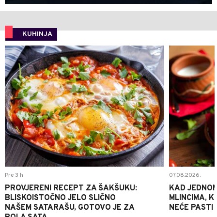
KUHINJA
0
Pre 3 h
07.08.2026.
PROVJERENI RECEPT ZA ŠAKŠUKU:
KAD JEDNOM
BLISKOISTOČNO JELO SLIČNO
MLINCIMA, K
NAŠEM SATARAŠU, GOTOVO JE ZA
NEĆE PASTI