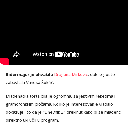
Bidermajer je uhvatila
Dragana Mirković
, dok je goste
zabavljala Vanesa Šokčić.
Mladenačka torta bila je ogromna, sa jestivim reketima i
gramofonskim pločama. Koliko je interesovanje vladalo
dokazuje i to da je "Dnevnik 2" prekinut kako bi se mladenci
direktno uključili u program.