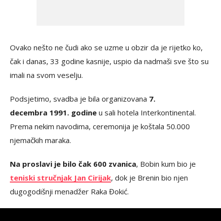
Ovako nešto ne čudi ako se uzme u obzir da je rijetko ko,
čak i danas, 33 godine kasnije, uspio da nadmaši sve što su
imali na svom veselju.
Podsjetimo, svadba je bila organizovana
7.
decembra 1991. godine
u sali hotela Interkontinental.
Prema nekim navodima, ceremonija je koštala 50.000
njemačkih maraka.
Na proslavi je bilo čak 600 zvanica
, Bobin kum bio je
teniski stručnjak Jan Cirijak
, dok je Brenin bio njen
dugogodišnji menadžer Raka Đokić.