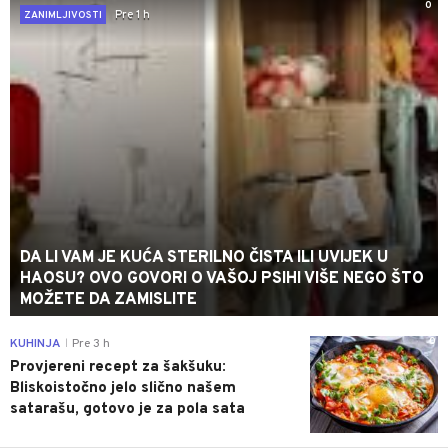
0
Pre 1 h
ZANIMLJIVOSTI
DA LI VAM JE KUĆA STERILNO ČISTA ILI UVIJEK U
HAOSU? OVO GOVORI O VAŠOJ PSIHI VIŠE NEGO ŠTO
MOŽETE DA ZAMISLITE
0
KUHINJA
Pre 3 h
|
Provjereni recept za šakšuku:
Bliskoistočno jelo slično našem
satarašu, gotovo je za pola sata