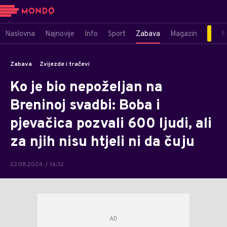
Naslovna
Najnovije
Info
Sport
Zabava
Magazin
M
Zabava
Zvijezde i tračevi
Ko je bio nepoželjan na
Breninoj svadbi: Boba i
pjevačica pozvali 600 ljudi, ali
za njih nisu htjeli ni da čuju
22.08.2024. / 14:32