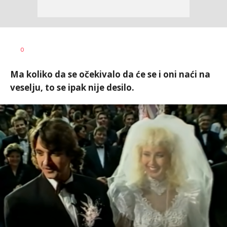
Vesna
AUTOR
0
Kerkez
Ma koliko da se očekivalo da će se i oni naći na
veselju, to se ipak nije desilo.