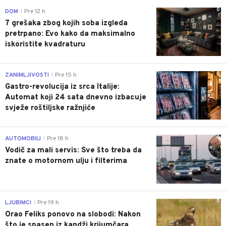
0
DOM
Pre 12 h
|
7 grešaka zbog kojih soba izgleda
pretrpano: Evo kako da maksimalno
iskoristite kvadraturu
0
ZANIMLJIVOSTI
Pre 15 h
|
Gastro-revolucija iz srca Italije:
Automat koji 24 sata dnevno izbacuje
svježe roštiljske ražnjiće
0
AUTOMOBILI
Pre 18 h
|
Vodič za mali servis: Sve što treba da
znate o motornom ulju i filterima
0
LJUBIMCI
Pre 19 h
|
Orao Feliks ponovo na slobodi: Nakon
što je spasen iz kandži krijumčara