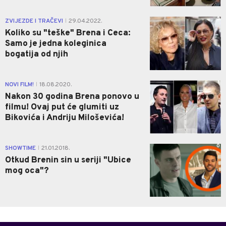
0
ZVIJEZDE I TRAČEVI
29.04.2022.
|
Koliko su "teške" Brena i Ceca:
Samo je jedna koleginica
bogatija od njih
1
NOVI FILM!
18.08.2020.
|
Nakon 30 godina Brena ponovo u
filmu! Ovaj put će glumiti uz
Bikovića i Andriju Miloševića!
0
SHOWTIME
21.01.2018.
|
Otkud Brenin sin u seriji "Ubice
mog oca"?