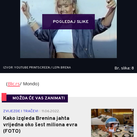
POGLEDAJ SLIKE
IZVOR: YOUTUBE PRINTSCREEN / LEPA BRENA
Br. slika: 8
(
Blic.rs
/ Mondo)
MOŽDA ĆE VAS ZANIMATI
0
ZVIJEZDE I TRAČEVI
11.06.2022.
|
Kako izgleda Brenina jahta
vrijedna oko šest miliona evra
(FOTO)