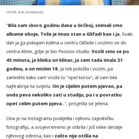
IZVOR: M.M./ATAIMAGES
"
Bila sam skoro godinu dana u Grčkoj, snimali smo
albume oboje, Toše je imao stan u Glifadi kao i ja.
Svaki
dan ja ga pokupim kolima u centru Glifade i vozimo se do
centra Atine, gdje je bio Fivosov studio.
Vozili smo se po
45 minuta, ja klinka on klinac, ja sam tada imala 21
godinu, a on mislim 18.
Ja tek položila i vozim, pa
zamislite kako sam vozila tu "opel korsu", al sam bila
najhrabrija na svijetu.
On je cijelim putem pjevao, pa
onda peva nekoliko sati u studiju, pa i u povratku
opet celim putem pjeva
...", prisjetila se Jelena.
Ona je na Instagramu podijelila i njihovu zajedničku
fotografiju, a svojevremeno je otkrila i još neke detalje
njihovog odnosa, kao i
zašto nije otišla na