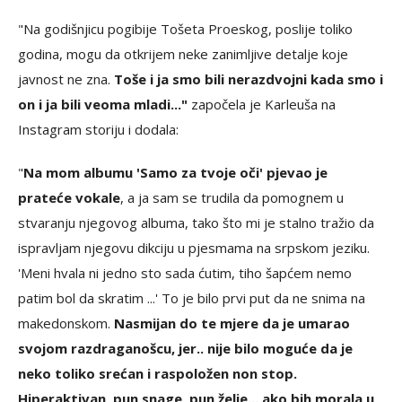
"Na godišnjicu pogibije Tošeta Proeskog, poslije toliko
godina, mogu da otkrijem neke zanimljive detalje koje
javnost ne zna.
Toše i ja smo bili nerazdvojni kada smo i
on i ja bili veoma mladi..."
započela je Karleuša na
Instagram storiju i dodala:
"
Na mom albumu 'Samo za tvoje oči' pjevao je
prateće vokale
, a ja sam se trudila da pomognem u
stvaranju njegovog albuma, tako što mi je stalno tražio da
ispravljam njegovu dikciju u pjesmama na srpskom jeziku.
'Meni hvala ni jedno sto sada ćutim, tiho šapćem nemo
patim bol da skratim ...' To je bilo prvi put da ne snima na
makedonskom.
Nasmijan do te mjere da je umarao
svojom razdraganošcu, jer.. nije bilo moguće da je
neko toliko srećan i raspoložen non stop.
Hiperaktivan, pun snage, pun želje... ako bih morala u