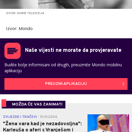
IZVOR: KURIR TELEVIZIJA
Izvor: Mondo
Naše vijesti ne morate da provjeravate
Budite bolje informisani od drugih, preuzmite Mondo mobilnu
aplikaciju
PREUZMI APLIKACIJU
MOŽDA ĆE VAS ZANIMATI
0
ZVIJEZDE I TRAČEVI
10.10.2024.
|
"Žena vara kad je nezadovoljna":
Karleuša o aferi s Vranješom i