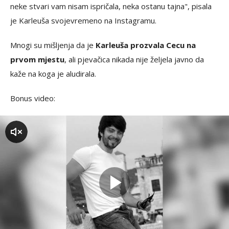
neke stvari vam nisam ispričala, neka ostanu tajna", pisala
je Karleuša svojevremeno na Instagramu.
Mnogi su mišljenja da je
Karleuša prozvala Cecu na
prvom mjestu
, ali pjevačica nikada nije željela javno da
kaže na koga je aludirala.
Bonus video:
zvuk