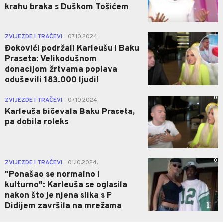
krahu braka s Duškom Tošićem
1
ZVIJEZDE I TRAČEVI
07.10.2024.
|
Đokovići podržali Karleušu i Baku
Praseta: Velikodušnom
donacijom žrtvama poplava
oduševili 183.000 ljudi!
0
ZVIJEZDE I TRAČEVI
07.10.2024.
|
Karleuša bičevala Baku Praseta,
pa dobila roleks
0
ZVIJEZDE I TRAČEVI
01.10.2024.
|
"Ponašao se normalno i
kulturno": Karleuša se oglasila
nakon što je njena slika s P
Didijem završila na mrežama