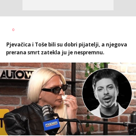
Jelena
AUTOR
0
Sitarica
Pjevačica i Toše bili su dobri pijatelji, a njegova
prerana smrt zatekla ju je nespremnu.