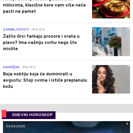
mlincima, klasične kore vam više neće
pasti na pamet
0
ZANIMLJIVOSTI
Pre 13 h
|
Zašto Grci farbaju prozore i vrata u
plavo? Ima važniju svrhu nego što
mislite
0
SAVRŠENI
Pre 14 h
|
Boja noktiju koja će dominirati u
avgustu: Stoji svima i ističe preplanulu
kožu
DNEVNI HOROSKOP
0
03.06.2026.