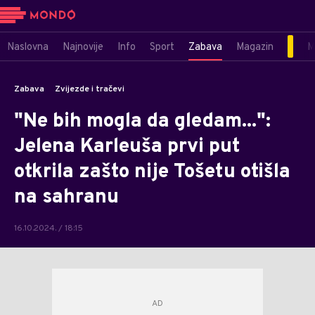
Naslovna
Najnovije
Info
Sport
Zabava
Magazin
M
Zabava
Zvijezde i tračevi
"Ne bih mogla da gledam...":
Jelena Karleuša prvi put
otkrila zašto nije Tošetu otišla
na sahranu
16.10.2024. / 18:15