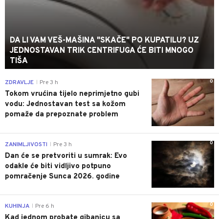
DA LI VAM VEŠ-MAŠINA "SKAČE" PO KUPATILU? UZ
JEDNOSTAVAN TRIK CENTRIFUGA ĆE BITI MNOGO
TIŠA
0
ZDRAVLJE
Pre 3 h
|
Tokom vrućina tijelo neprimjetno gubi
vodu: Jednostavan test sa kožom
pomaže da prepoznate problem
0
ZANIMLJIVOSTI
Pre 3 h
|
Dan će se pretvoriti u sumrak: Evo
odakle će biti vidljivo potpuno
pomračenje Sunca 2026. godine
0
KUHINJA
Pre 6 h
|
Kad jednom probate gibanicu sa