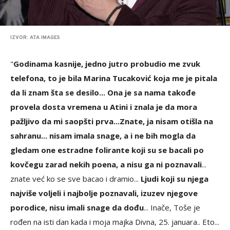
IZVOR: ATA IMAGES
"
Godinama kasnije, jedno jutro probudio me zvuk
telefona, to je bila Marina Tucaković koja me je pitala
da li znam šta se desilo... Ona je sa nama takođe
provela dosta vremena u Atini i znala je da mora
pažljivo da mi saopšti prva...
Znate, ja nisam otišla na
sahranu... nisam imala snage, a i ne bih mogla da
gledam one estradne folirante koji su se bacali po
kovčegu zarad nekih poena, a nisu ga ni poznavali
...
znate već ko se sve bacao i dramio...
Ljudi koji su njega
najviše voljeli i najbolje poznavali, izuzev njegove
porodice, nisu imali snage da dođu
... Inače, Toše je
rođen na isti dan kada i moja majka Divna, 25. januara.. Eto...