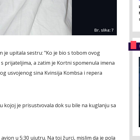
Br. slika: 7
 je upitala sestru: "Ko je bio s tobom ovog
a s prijateljima, a zatim je Kortni spomenula imena
ovog usvojenog sina Kvinsija Kombsa i repera
ku kojoj je prisustvovala dok su bile na kuglanju sa
vion u 5:30 ujutru. Na toj žurci, mislim da je pola