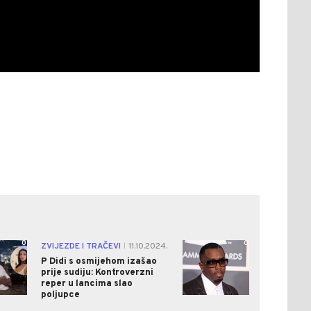
0
0
ZVIJEZDE I TRAČEVI
11.10.2024.
|
P Didi s osmijehom izašao
prije sudiju: Kontroverzni
reper u lancima slao
poljupce