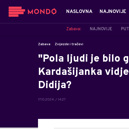
NASLOVNA
NAJNOVIJE
Zabava:
NAJNOVIJE
PUT
Zabava
Zvijezde i tračevi
"Pola ljudi je bilo 
Kardašijanka vidje
Didija?
17.10.2024. / 14:27