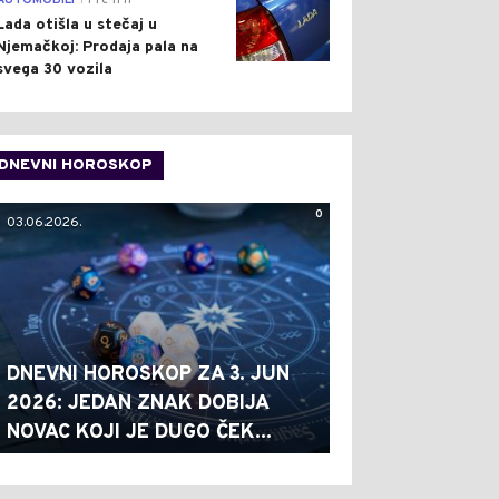
AUTOMOBILI
Pre 11 h
Lada otišla u stečaj u
Njemačkoj: Prodaja pala na
svega 30 vozila
DNEVNI HOROSKOP
0
03.06.2026.
DNEVNI HOROSKOP ZA 3. JUN
2026: JEDAN ZNAK DOBIJA
NOVAC KOJI JE DUGO ČEK...