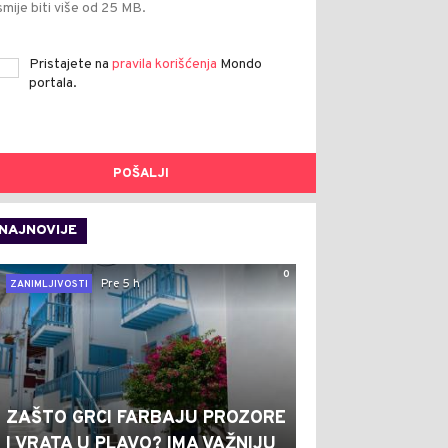
smije biti više od 25 MB.
Pristajete na
pravila korišćenja
Mondo
portala.
POŠALJI
NAJNOVIJE
0
Pre 5 h
ZANIMLJIVOSTI
ZAŠTO GRCI FARBAJU PROZORE
I VRATA U PLAVO? IMA VAŽNIJU