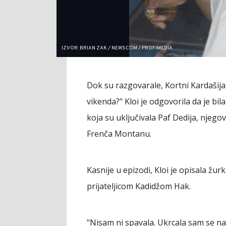
IZVOR: BRIAN ZAK / NEWSCOM / PROFIMEDIA
Dok su razgovarale, Kortni Kardašijan
vikenda?" Kloi je odgovorila da je bil
koja su uključivala Paf Dedija, njeg
Frenča Montanu.
Kasnije u epizodi, Kloi je opisala žur
prijateljicom Kadidžom Hak.
"Nisam ni spavala. Ukrcala sam se na a