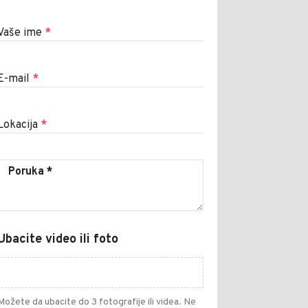
Vaše ime
*
E-mail
*
Lokacija
*
Ubacite video ili foto
Možete da ubacite do 3 fotografije ili videa. Ne