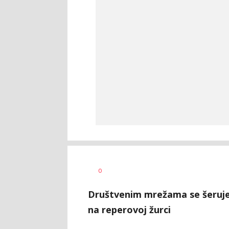
Dragana
AUTOR
0
Tomašević
Društvenim mrežama se šeruje kl
na reperovoj žurci