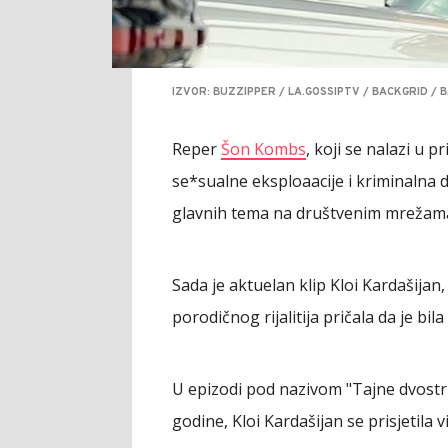
IZVOR: BUZZIPPER / LA.GOSSIPTV / BACKGRID / 
Reper
Šon Kombs
, koji se nalazi u 
se*sualne eksploaacije i kriminalna di
glavnih tema na društvenim mrežam
Sada je aktuelan klip Kloi Kardašijan,
porodičnog rijalitija pričala da je bi
U epizodi pod nazivom "Tajne dvostru
godine, Kloi Kardašijan se prisjetila 