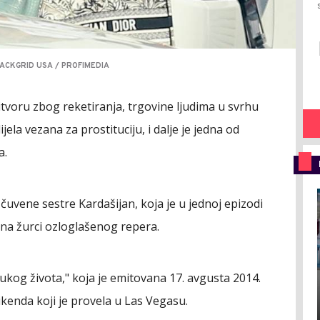
BACKGRID USA / PROFIMEDIA
pritvoru zbog reketiranja, trgovine ljudima u svrhu
jela vezana za prostituciju, i dalje je jedna od
a.
 čuvene sestre Kardašijan, koja je u jednoj epizodi
la na žurci ozloglašenog repera.
kog života," koja je emitovana 17. avgusta 2014.
vikenda koji je provela u Las Vegasu.