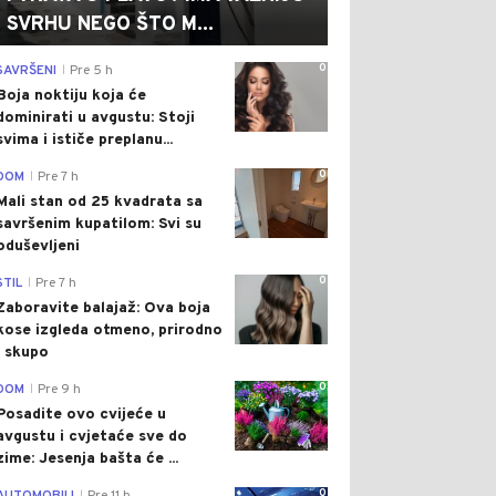
SVRHU NEGO ŠTO M...
0
SAVRŠENI
Pre 5 h
|
Boja noktiju koja će
dominirati u avgustu: Stoji
svima i ističe preplanu...
0
DOM
Pre 7 h
|
Mali stan od 25 kvadrata sa
savršenim kupatilom: Svi su
oduševljeni
0
STIL
Pre 7 h
|
Zaboravite balajaž: Ova boja
kose izgleda otmeno, prirodno
i skupo
0
DOM
Pre 9 h
|
Posadite ovo cvijeće u
avgustu i cvjetaće sve do
zime: Jesenja bašta će ...
0
|