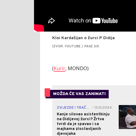
Kloi Kardašijan o žurci P Didija
IZVOR: YOUTUBE / PAGE SIX
(
Kurir
, MONDO)
MOŽDA ĆE VAS ZANIMATI
ZVIJEZDE I TRAČEVI
13.10.2024.
|
Kanje silovao asistentkinju
na Didijevoj žurci? Žrtva
tvrdi da je spavao i sa
majkama zlostavljanih
djevojaka