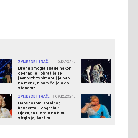
0
0
ZVIJEZDE I TRAČEVI
10.12.2024.
|
Brena smogla snage nakon
operacije i obratila se
javnosti: "Snimatelj je pao
na mene, nisam željela da
stanem"
1
0
ZVIJEZDE I TRAČEVI
09.12.2024.
|
Haos tokom Breninog
koncerta u Zagrebu:
Djevojka uletela na binu i
strgla joj kostim