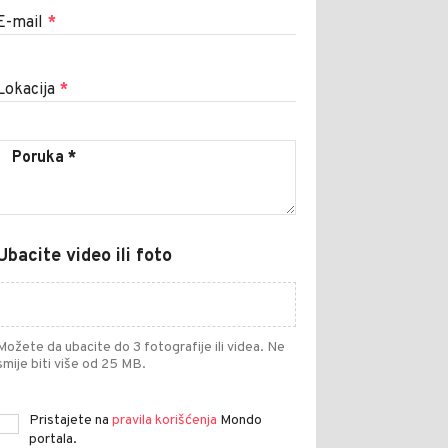
E-mail
*
Lokacija
*
Ubacite video ili foto
Možete da ubacite do 3 fotografije ili videa. Ne
smije biti više od 25 MB.
Pristajete na
pravila korišćenja
Mondo
portala.