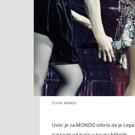
IZVOR: MONDO
Izvor je za MONDO otkrio da je Lepa
nastaviti od kuće u krugu bližnjih.