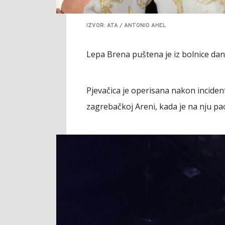
IZVOR: ATA / ANTONIO AHEL
Lepa Brena puštena je iz bolnice da
Pjevačica je operisana nakon inciden
zagrebačkoj Areni, kada je na nju pao