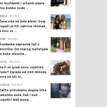
do moždanih i srčanih udara:
Evo koliko vode ...
0
MODA
Pre 8 h
|
Žene više ne žele bikini: Ovaj
kupaći je hit, sakriva stomak,
a nosi se ...
0
DOM
Pre 14 h
|
Šveđanka napravila tuš u
dvorištu: Od starog materijala
iz kuće stvorila...
0
FOTO
Pre 15 h
|
Da li se gradi novo svjetsko
čudo? Zgrada od 240 miliona
evra ne liči ni...
0
ILUZIJA
Pre 16 h
|
Zašto pritiskamo dugme lifta
nekoliko puta, čak i kad
svijetli? Naš moza...