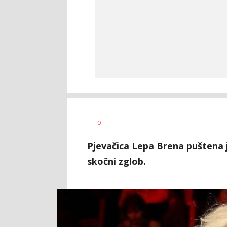
Dragana
AUTOR
0
Tomašević
Pjevačica Lepa Brena puštena je
skočni zglob.