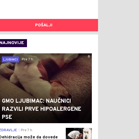
POŠALJI
NAJNOVIJE
0
Pre 7 h
LJUBIMCI
GMO LJUBIMAC: NAUČNICI
RAZVILI PRVE HIPOALERGENE
PSE
0
ZDRAVLJE
Pre 7 h
|
Dehidracija može da dovede