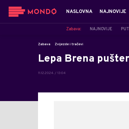
NASLOVNA
NAJNOVIJE
Zabava:
NAJNOVIJE
PUT
Zabava
Zvijezde i tračevi
Lepa Brena pušten
11.12.2024. / 13:04