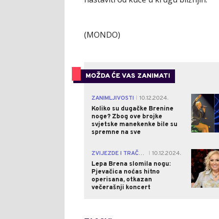
(MONDO)
MOŽDA ĆE VAS ZANIMATI
ZANIMLJIVOSTI
10.12.2024.
|
Koliko su dugačke Brenine
noge? Zbog ove brojke
svjetske manekenke bile su
spremne na sve
ZVIJEZDE I TRAČEVI
10.12.2024.
|
Lepa Brena slomila nogu:
Pjevačica noćas hitno
operisana, otkazan
večerašnji koncert