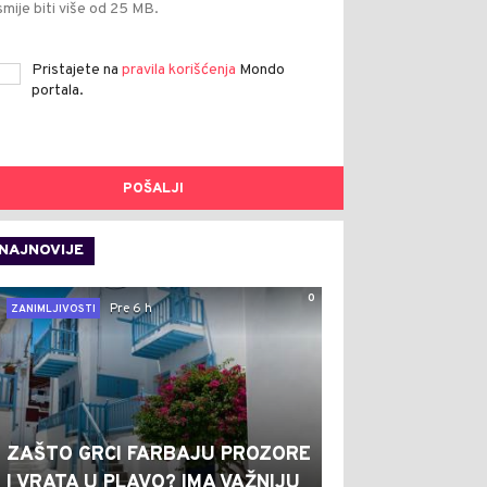
smije biti više od 25 MB.
Pristajete na
pravila korišćenja
Mondo
portala.
POŠALJI
NAJNOVIJE
0
Pre 6 h
ZANIMLJIVOSTI
ZAŠTO GRCI FARBAJU PROZORE
I VRATA U PLAVO? IMA VAŽNIJU