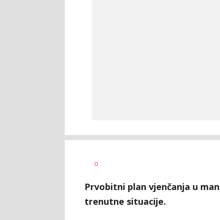
Vesna
AUTOR
0
Kerkez
Prvobitni plan vjenčanja u man
trenutne situacije.