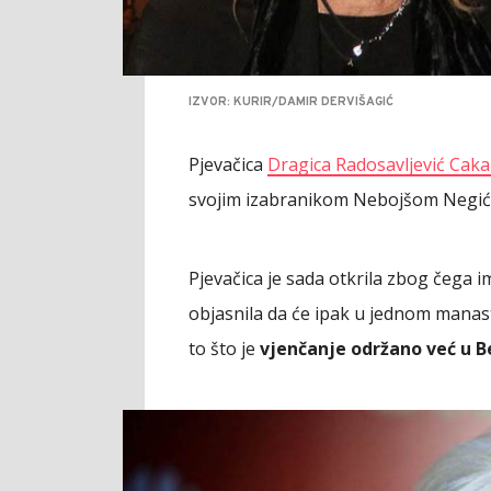
IZVOR: KURIR/DAMIR DERVIŠAGIĆ
Pjevačica
Dragica Radosavljević Cak
svojim izabranikom Nebojšom Negi
Pjevačica je sada otkrila zbog čega i
objasnila da će ipak u jednom manasti
to što je
vjenčanje održano već u 