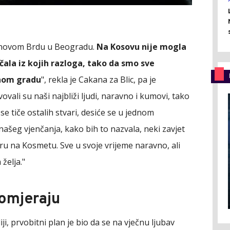
Banovom Brdu u Beogradu.
Na Kosovu nije mogla
čala iz kojih razloga, tako da smo sve
vnom gradu
", rekla je Cakana za Blic, pa je
vovali su naši najbliži ljudi, naravno i kumovi, tako
 se tiče ostalih stvari, desiće se u jednom
šeg vjenčanja, kako bih to nazvala, neki zavjet
u na Kosmetu. Sve u svoje vrijeme naravno, ali
želja."
pomjeraju
ji, prvobitni plan je bio da se na vječnu ljubav