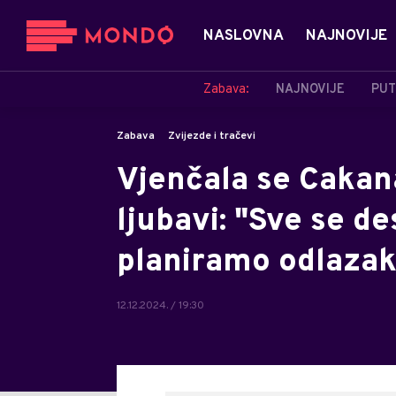
NASLOVNA
NAJNOVIJE
Zabava:
NAJNOVIJE
PUT
Zabava
Zvijezde i tračevi
Vjenčala se Cakan
ljubavi: "Sve se d
planiramo odlazak
12.12.2024. / 19:30