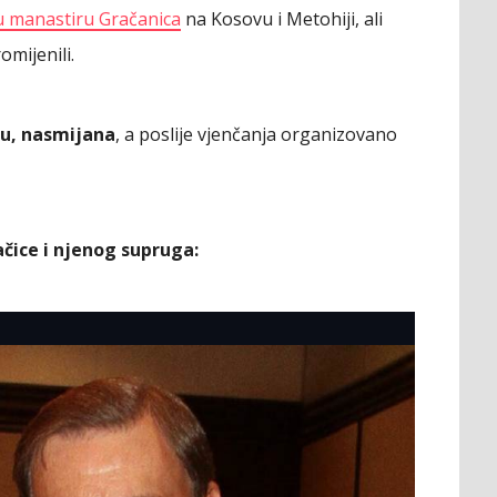
u manastiru Gračanica
na Kosovu i Metohiji, ali
omijenili.
lu, nasmijana
, a poslije vjenčanja organizovano
ačice i njenog supruga: