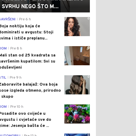
SVRHU NEGO ŠTO M...
0
SAVRŠENI
Pre 6 h
|
Boja noktiju koja će
dominirati u avgustu: Stoji
svima i ističe preplanu...
0
DOM
Pre 8 h
|
Mali stan od 25 kvadrata sa
savršenim kupatilom: Svi su
oduševljeni
0
STIL
Pre 9 h
|
Zaboravite balajaž: Ova boja
kose izgleda otmeno, prirodno
i skupo
0
DOM
Pre 10 h
|
Posadite ovo cvijeće u
avgustu i cvjetaće sve do
zime: Jesenja bašta će ...
0
|