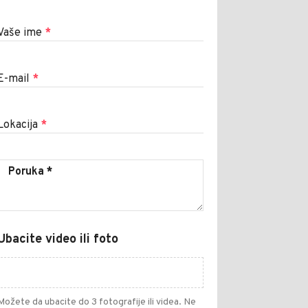
Vaše ime
*
E-mail
*
Lokacija
*
Ubacite video ili foto
Možete da ubacite do 3 fotografije ili videa. Ne