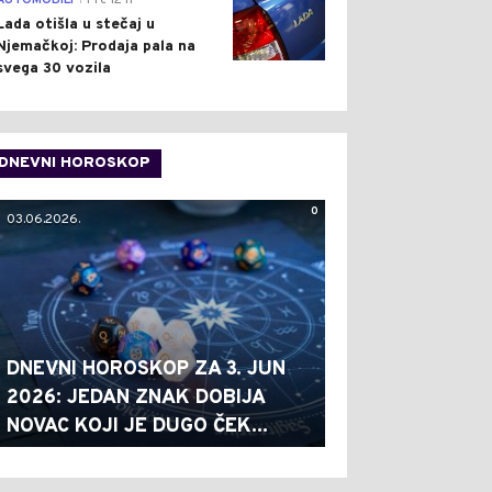
AUTOMOBILI
Pre 12 h
Lada otišla u stečaj u
Njemačkoj: Prodaja pala na
svega 30 vozila
DNEVNI HOROSKOP
0
03.06.2026.
DNEVNI HOROSKOP ZA 3. JUN
2026: JEDAN ZNAK DOBIJA
NOVAC KOJI JE DUGO ČEK...