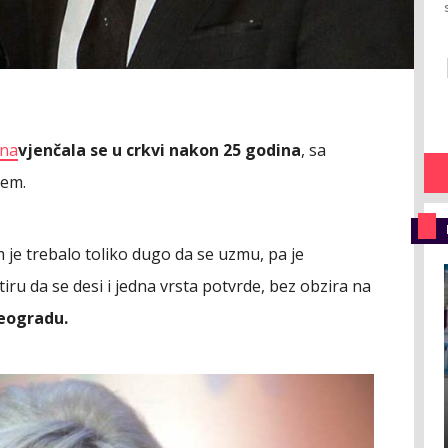
ana
vjenčala se u crkvi nakon 25 godina
, sa
ćem.
m je trebalo toliko dugo da se uzmu, pa je
ru da se desi i jedna vrsta potvrde, bez obzira na
Beogradu.