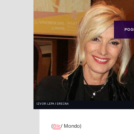
POG
IZVOR: LEPA I SRECNA
(
Blic
/ Mondo)