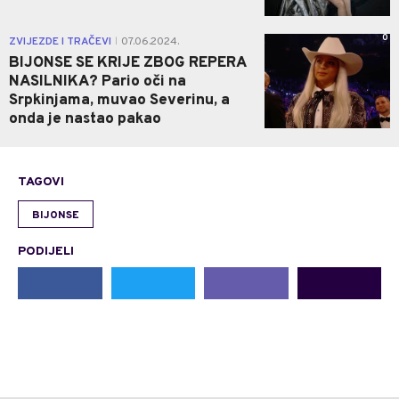
0
ZVIJEZDE I TRAČEVI
07.06.2024.
|
BIJONSE SE KRIJE ZBOG REPERA
NASILNIKA? Pario oči na
Srpkinjama, muvao Severinu, a
onda je nastao pakao
TAGOVI
BIJONSE
PODIJELI