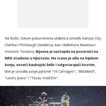
Na Božić, tokom poluvremena utakmica između Kansas City
Chiefsa i Pittsburgh Steelersa, kao i Baltimore Ravensa i
Houston Texansa,
Bijonse je nastupila na pozornici na
NRG stadionu u Hjustonu. Na scenu je ušla na bijelom
konju, noseći kaubojski šešir i odgovarajući kostim
,
dok je izvodila svoje pjesme "16 Carriages", "Blackbird",
"Levii’s Jeans" i "Texas Hold’Em".