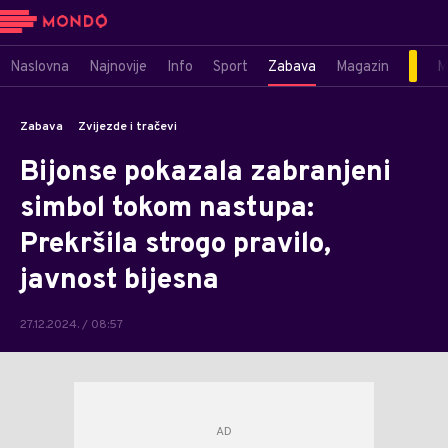
Naslovna
Najnovije
Info
Sport
Zabava
Magazin
M
Zabava
Zvijezde i tračevi
Bijonse pokazala zabranjeni
simbol tokom nastupa:
Prekršila strogo pravilo,
javnost bijesna
27.12.2024. / 08:57