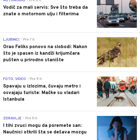
AUTOMOBILI
Pre 6 h
|
Vodič za mali servis: Sve što treba da
znate o motornom ulju i filterima
0
LJUBIMCI
Pre 7 h
|
Orao Feliks ponovo na slobodi: Nakon
što je spasen iz kandži krijumčara
pušten u prirodno stanište
0
FOTO, VIDEO
Pre 9 h
|
Spavaju u izlozima, čuvaju metro i
osvajaju turiste: Mačke su vladari
Istanbula
0
ZDRAVLJE
Pre 11 h
|
I tihi zvuci mogu da poremete san:
Naučnici otkrili šta se dešava mozgu