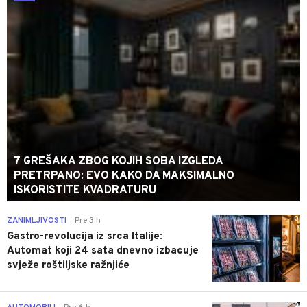
7 GREŠAKA ZBOG KOJIH SOBA IZGLEDA
PRETRPANO: EVO KAKO DA MAKSIMALNO
ISKORISTITE KVADRATURU
0
ZANIMLJIVOSTI
Pre 3 h
|
Gastro-revolucija iz srca Italije:
Automat koji 24 sata dnevno izbacuje
svježe roštiljske ražnjiće
0