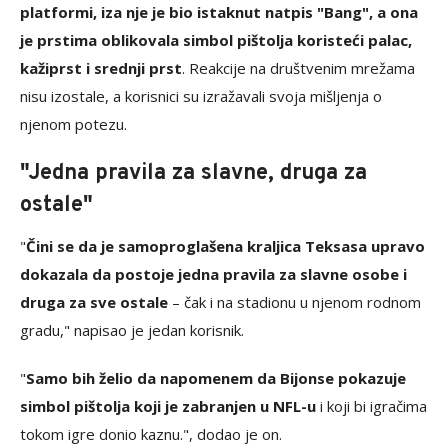
platformi, iza nje je bio istaknut natpis "Bang", a ona
je prstima oblikovala simbol pištolja koristeći palac,
kažiprst i srednji prst
. Reakcije na društvenim mrežama
nisu izostale, a korisnici su izražavali svoja mišljenja o
njenom potezu.
"Jedna pravila za slavne, druga za
ostale"
"
Čini se da je samoproglašena kraljica Teksasa upravo
dokazala da postoje jedna pravila za slavne osobe i
druga za sve ostale
– čak i na stadionu u njenom rodnom
gradu," napisao je jedan korisnik.
"
Samo bih želio da napomenem da Bijonse pokazuje
simbol pištolja koji je zabranjen u NFL-u
i koji bi igračima
tokom igre donio kaznu.", dodao je on.