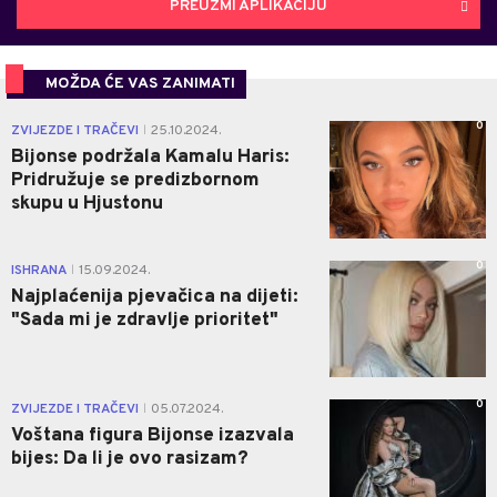
PREUZMI APLIKACIJU
MOŽDA ĆE VAS ZANIMATI
0
ZVIJEZDE I TRAČEVI
25.10.2024.
|
Bijonse podržala Kamalu Haris:
Pridružuje se predizbornom
skupu u Hjustonu
0
ISHRANA
15.09.2024.
|
Najplaćenija pjevačica na dijeti:
"Sada mi je zdravlje prioritet"
0
ZVIJEZDE I TRAČEVI
05.07.2024.
|
Voštana figura Bijonse izazvala
bijes: Da li je ovo rasizam?