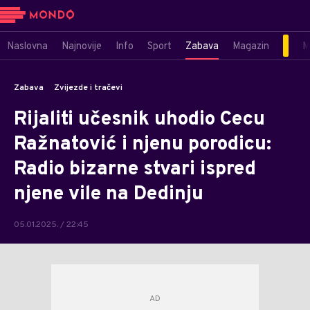
Naslovna
Najnovije
Info
Sport
Zabava
Magazin
M
Zabava
Zvijezde i tračevi
Rijaliti učesnik uhodio Cecu
Ražnatović i njenu porodicu:
Radio bizarne stvari ispred
njene vile na Dedinju
05.01.2025. / 22:45