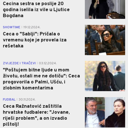
Cecina sestra se poslije 20
godina iselila iz vile u Ljutice
Bogdana
0
SHOWTIME
19.12.2024.
|
Ceca o "Sablji": Pričala o
vremenu koje je provela iza
rešetaka
0
ZVIJEZDE I TRAČEVI
03.12.2024.
|
"Poštujem bitne ljude u mom
životu, ostali me ne dotiču": Ceca
progovorila o Palmi, Ušću, i
zlobnim komentarima
0
FUDBAL
30.11.2024.
|
Ceca Ražnatović zaštitila
hrvatske fudbalere: "Jovane,
riješi problem", a on izvadio
pištolj!