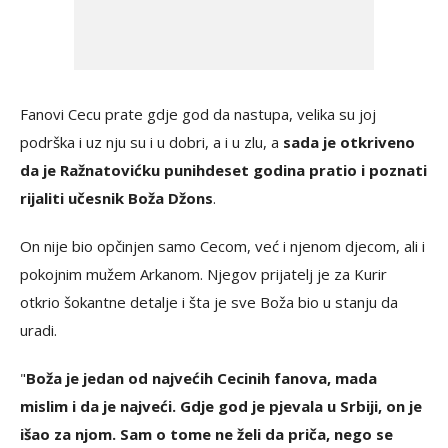
Fanovi Cecu prate gdje god da nastupa, velika su joj
podrška i uz nju su i u dobri, a i u zlu, a
sada je otkriveno
da je Ražnatovićku punih
deset godina pratio i poznati
rijaliti učesnik Boža Džons
.
On nije bio opčinjen samo Cecom, već i njenom djecom, ali i
pokojnim mužem Arkanom. Njegov prijatelj je za Kurir
otkrio šokantne detalje i šta je sve Boža bio u stanju da
uradi.
"
Boža je jedan od najvećih Cecinih fanova, mada
mislim i da je najveći. Gdje god je pjevala u Srbiji, on je
išao za njom. Sam o tome ne želi da priča, nego se