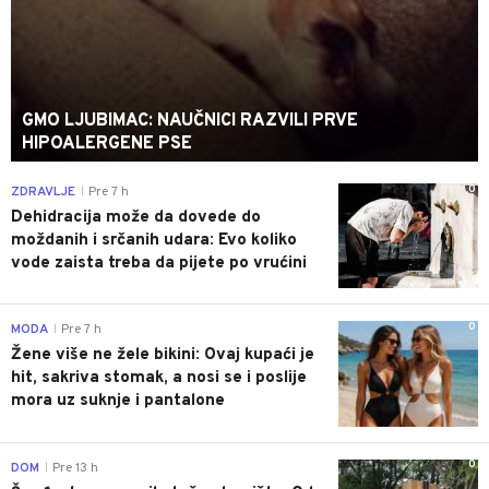
GMO LJUBIMAC: NAUČNICI RAZVILI PRVE
HIPOALERGENE PSE
0
ZDRAVLJE
Pre 7 h
|
Dehidracija može da dovede do
moždanih i srčanih udara: Evo koliko
vode zaista treba da pijete po vrućini
0
MODA
Pre 7 h
|
Žene više ne žele bikini: Ovaj kupaći je
hit, sakriva stomak, a nosi se i poslije
mora uz suknje i pantalone
0
DOM
Pre 13 h
|