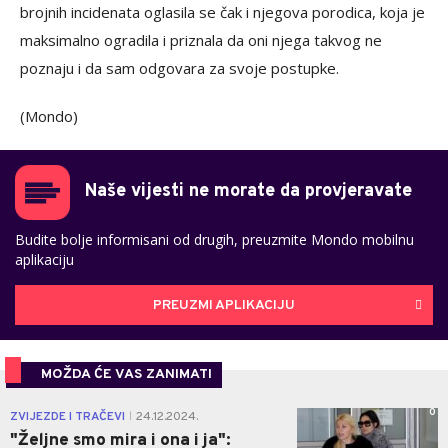
brojnih incidenata oglasila se čak i njegova porodica, koja je
maksimalno ogradila i priznala da oni njega takvog ne
poznaju i da sam odgovara za svoje postupke.
(Mondo)
Naše vijesti ne morate da provjeravate
Budite bolje informisani od drugih, preuzmite Mondo mobilnu
aplikaciju
PREUZMI APLIKACIJU
MOŽDA ĆE VAS ZANIMATI
0
ZVIJEZDE I TRAČEVI
24.12.2024.
|
"Željne smo mira i ona i ja":