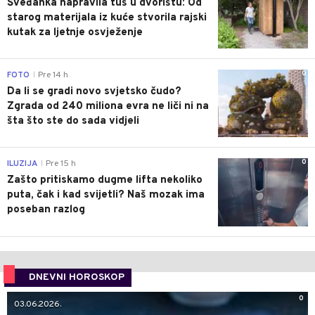
Šveđanka napravila tuš u dvorištu: Od
starog materijala iz kuće stvorila rajski
kutak za ljetnje osvježenje
0
FOTO
Pre 14 h
|
Da li se gradi novo svjetsko čudo?
Zgrada od 240 miliona evra ne liči ni na
šta što ste do sada vidjeli
0
ILUZIJA
Pre 15 h
|
Zašto pritiskamo dugme lifta nekoliko
puta, čak i kad svijetli? Naš mozak ima
poseban razlog
DNEVNI HOROSKOP
0
03.06.2026.