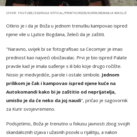
IZVOR: YOUTUBE/ZADRUGA OFFICAL/PRINTSCREEN/KURIR/NEMANJA NIKOLIĆ
Otkrio je i da je Boža u jednom trenutku kampovao ispred
njene vile u Ljutice Bogdana, želeći da je zaštiti.
"Naravno, uvijek bi se fotografisao sa Cecom
jer je imao
prednost kao najveći obožavalac. Prvi je bio ispred Palate
pravde kad je imala suđenje s ili bilo koje drugo ročište.
Nosio je medvjediće, parole i ostale simbole.
Jednom
prilikom je čak i kampovao ispred njene kuće na
Autokomandi kako bi je zaštitio od neprijatelja,
umislio je da će neko da joj naudi
", pričao je sagovornik
za Kurir svojevremeno.
Podsjetimo, Boža je trenutno u fokusu javnosti zbog svojih
skandaloznih izjava i užasnih psovki u rijalitiju, a nakon