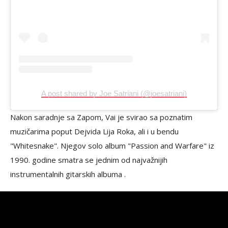
A post shared by Joe Satriani (@joesatriani)
Nakon saradnje sa Zapom, Vai je svirao sa poznatim
muzičarima poput Dejvida Lija Roka, ali i u bendu
"Whitesnake". Njegov solo album "Passion and Warfare" iz
1990. godine smatra se jednim od najvažnijih
instrumentalnih gitarskih albuma .​