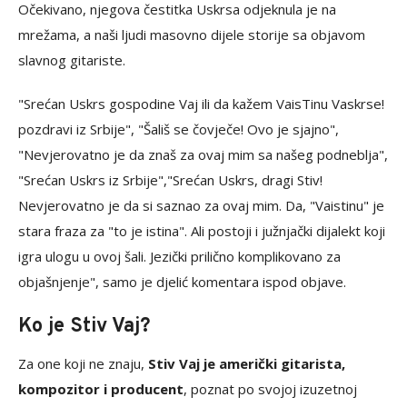
Očekivano, njegova čestitka Uskrsa odjeknula je na
mrežama, a naši ljudi masovno dijele storije sa objavom
slavnog gitariste.
"Srećan Uskrs gospodine Vaj ili da kažem VaisTinu Vaskrse!
pozdravi iz Srbije", "Šališ se čovječe! Ovo je sjajno",
"Nevjerovatno je da znaš za ovaj mim sa našeg podneblja",
"Srećan Uskrs iz Srbije","Srećan Uskrs, dragi Stiv!
Nevjerovatno je da si saznao za ovaj mim. Da, "Vaistinu" je
stara fraza za "to je istina". Ali postoji i južnjački dijalekt koji
igra ulogu u ovoj šali. Jezički prilično komplikovano za
objašnjenje", samo je djelić komentara ispod objave.
Ko je Stiv Vaj?
Za one koji ne znaju,
Stiv Vaj je američki gitarista,
kompozitor i producent
, poznat po svojoj izuzetnoj