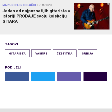
0
MARK NOFLER ODLUČIO
21.11.2023.
|
Jedan od najpoznatijih gitarista u
istoriji PRODAJE svoju kolekciju
GITARA
TAGOVI
GITARISTA
VASKRS
ČESTITKA
SRBIJA
PODIJELI