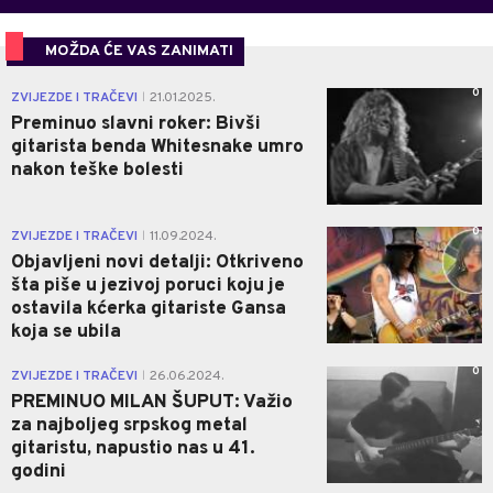
MOŽDA ĆE VAS ZANIMATI
0
ZVIJEZDE I TRAČEVI
21.01.2025.
|
Preminuo slavni roker: Bivši
gitarista benda Whitesnake umro
nakon teške bolesti
0
ZVIJEZDE I TRAČEVI
11.09.2024.
|
Objavljeni novi detalji: Otkriveno
šta piše u jezivoj poruci koju je
ostavila kćerka gitariste Gansa
koja se ubila
0
ZVIJEZDE I TRAČEVI
26.06.2024.
|
PREMINUO MILAN ŠUPUT: Važio
za najboljeg srpskog metal
gitaristu, napustio nas u 41.
godini