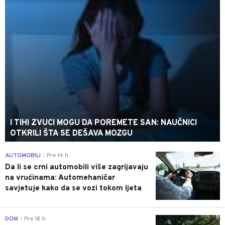
I TIHI ZVUCI MOGU DA POREMETE SAN: NAUČNICI
OTKRILI ŠTA SE DEŠAVA MOZGU
0
AUTOMOBILI
Pre 14 h
|
Da li se crni automobili više zagrijavaju
na vrućinama: Automehaničar
savjetuje kako da se vozi tokom ljeta
0
DOM
Pre 18 h
|