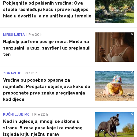
Pobjegnite od paklenih vrućina: Ova
stabla rashlađuju kuću i prave najljepši
hlad u dvorištu, a ne uništavaju temelje
0
MIRISI LJETA
Pre 20 h
|
Najbolji parfemi poslije mora: Mirišu na
senzualni luksuz, savršeni uz preplanuli
ten
0
ZDRAVLJE
Pre 21 h
|
Vrućine su posebno opasne za
najmlađe: Pedijatar objašnjava kako da
prepoznate prve znake pregrijavanja
kod djece
0
KUĆNI LJUBIMCI
Pre 22 h
|
Kad ih ugledaju, mnogi se sklone u
stranu: 5 rasa pasa koje iza moćnog
izgleda kriju nježnu narav