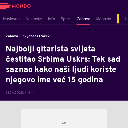
Naslovna
Najnovije
Info
Sport
Zabava
Magazin
M
Zabava
Zvijezde i tračevi
Najbolji gitarista svijeta
čestitao Srbima Uskrs: Tek sad
saznao kako naši ljudi koriste
njegovo ime već 15 godina
21.04.2025. / 16:14