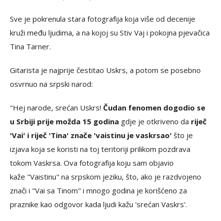
Sve je pokrenula stara fotografija koja više od decenije
kruži među ljudima, a na kojoj su Stiv Vaj i pokojna pjevačica
Tina Tarner.
Gitarista je najprije čestitao Uskrs, a potom se posebno
osvrnuo na srpski narod:
"Hej narode, srećan Uskrs!
Čudan fenomen dogodio se
u Srbiji prije možda 15 godina
gdje je otkriveno da
riječ
'Vai' i riječ 'Tina' znače 'vaistinu je vaskrsao'
što je
izjava koja se koristi na toj teritoriji prilikom pozdrava
tokom Vaskrsa. Ova fotografija koju sam objavio
kaže "Vaistinu" na srpskom jeziku, što, ako je razdvojeno
znači i "Vai sa Tinom" i mnogo godina je korišćeno za
praznike kao odgovor kada ljudi kažu 'srećan Vaskrs'.