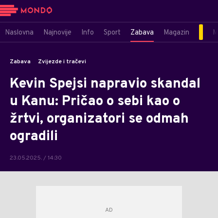
Naslovna
Najnovije
Info
Sport
Zabava
Magazin
M
Zabava
Zvijezde i tračevi
Kevin Spejsi napravio skandal
u Kanu: Pričao o sebi kao o
žrtvi, organizatori se odmah
ogradili
23.05.2025. / 14:30