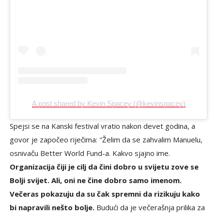
A post shared by Kevin Spacey (@kevinspacey)
Spejsi se na Kanski festival vratio nakon devet godina, a
govor je započeo riječima: "Želim da se zahvalim Manuelu,
osnivaču Better World Fund-a. Kakvo sjajno ime.
Organizacija čiji je cilj da čini dobro u svijetu zove se
Bolji svijet. Ali, oni ne čine dobro samo imenom.
Večeras pokazuju da su čak spremni da rizikuju kako
bi napravili nešto bolje.
Budući da je večerašnja prilika za