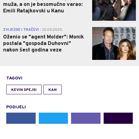
muža, a on je besomučno varao:
Emili Ratajkovski u Kanu
0
ZVIJEZDE I TRAČEVI
22.05.2025.
|
Oženio se "agent Molder": Monik
postala "gospođa Duhovni"
nakon šest godina veze
TAGOVI
KEVIN SPEJSI
KAN
PODIJELI