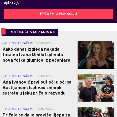
aplikaciju
PREUZMI APLIKACIJU
MOŽDA ĆE VAS ZANIMATI
0
ZVIJEZDE I TRAČEVI
23.05.2025.
|
Kako danas izgleda nekada
fatalna Ivana Mihić: Isplivala
nova fotka glumice iz pečenjare
0
ZVIJEZDE I TRAČEVI
23.05.2025.
|
Ana Ivanović prvi put oči u oči sa
Bastijanom: Isplivao snimak
susreta u jeku priča o razvodu
0
ZVIJEZDE I TRAČEVI
22.05.2025.
|
Pričalo se da je previše lijepa za