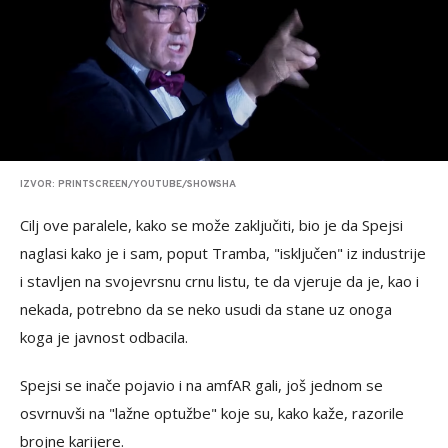
IZVOR: PRINTSCREEN/YOUTUBE/SHOWSHA
Cilj ove paralele, kako se može zaključiti, bio je da Spejsi
naglasi kako je i sam, poput Tramba, "isključen" iz industrije
i stavljen na svojevrsnu crnu listu, te da vjeruje da je, kao i
nekada, potrebno da se neko usudi da stane uz onoga
koga je javnost odbacila.
Spejsi se inače pojavio i na amfAR gali, još jednom se
osvrnuvši na "lažne optužbe" koje su, kako kaže, razorile
brojne karijere.