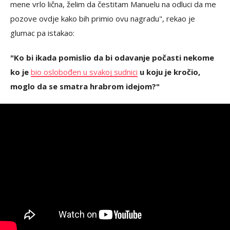
mene vrlo lična, želim da čestitam Manuelu na odluci da me
pozove ovdje kako bih primio ovu nagradu", rekao je
glumac pa istakao:
"Ko bi ikada pomislio da bi odavanje počasti nekome
ko je
bio oslobođen u svakoj sudnici
u koju je kročio,
moglo da se smatra hrabrom idejom?"