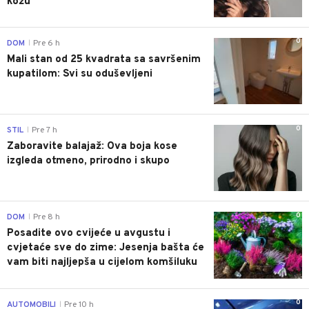
kožu
0
DOM
Pre 6 h
|
Mali stan od 25 kvadrata sa savršenim
kupatilom: Svi su oduševljeni
0
STIL
Pre 7 h
|
Zaboravite balajaž: Ova boja kose
izgleda otmeno, prirodno i skupo
0
DOM
Pre 8 h
|
Posadite ovo cvijeće u avgustu i
cvjetaće sve do zime: Jesenja bašta će
vam biti najljepša u cijelom komšiluku
0
AUTOMOBILI
Pre 10 h
|