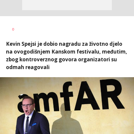
Vesna
AUTOR
0
Kerkez
Kevin Spejsi je dobio nagradu za životno djelo
na ovogodišnjem Kanskom festivalu, međutim,
zbog kontroverznog govora organizatori su
odmah reagovali