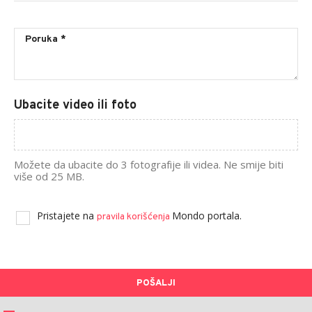
Ubacite video ili foto
Možete da ubacite do 3 fotografije ili videa. Ne smije biti
više od 25 MB.
Pristajete na
Mondo portala.
pravila korišćenja
POŠALJI