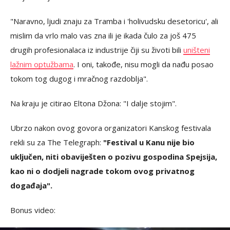
"Naravno, ljudi znaju za Tramba i 'holivudsku desetoricu', ali
mislim da vrlo malo vas zna ili je ikada čulo za još 475
drugih profesionalaca iz industrije čiji su životi bili
uništeni
lažnim optužbama
. I oni, takođe, nisu mogli da nađu posao
tokom tog dugog i mračnog razdoblja".
Na kraju je citirao Eltona Džona: "I dalje stojim".
Ubrzo nakon ovog govora organizatori Kanskog festivala
rekli su za The Telegraph:
"Festival u Kanu nije bio
uključen, niti obaviješten o pozivu gospodina Spejsija,
kao ni o dodjeli nagrade tokom ovog privatnog
događaja".
Bonus video: