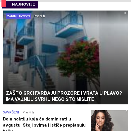
NAJNOVIJE
0
Pre 4 h
ZANIMLJIVOSTI
ZAŠTO GRCI FARBAJU PROZORE I VRATA U PLAVO?
IMA VAŽNIJU SVRHU NEGO ŠTO MISLITE
0
SAVRŠENI
Pre 4 h
|
Boja noktiju koja će dominirati u
avgustu: Stoji svima i ističe preplanulu