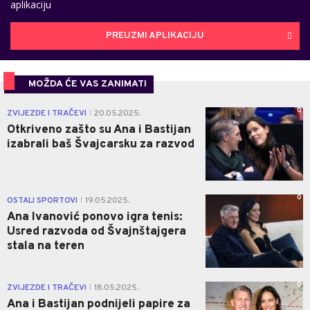
aplikaciju
PREUZMI APLIKACIJU
MOŽDA ĆE VAS ZANIMATI
0
ZVIJEZDE I TRAČEVI
20.05.2025.
|
Otkriveno zašto su Ana i Bastijan
izabrali baš Švajcarsku za razvod
0
OSTALI SPORTOVI
19.05.2025.
|
Ana Ivanović ponovo igra tenis:
Usred razvoda od Švajnštajgera
stala na teren
0
ZVIJEZDE I TRAČEVI
18.05.2025.
|
Ana i Bastijan podnijeli papire za