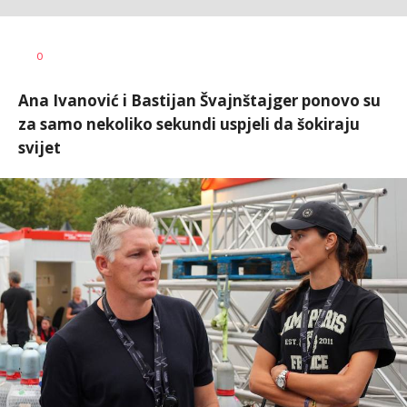
Vesna
AUTOR
0
Kerkez
Ana Ivanović i Bastijan Švajnštajger ponovo su
za samo nekoliko sekundi uspjeli da šokiraju
svijet