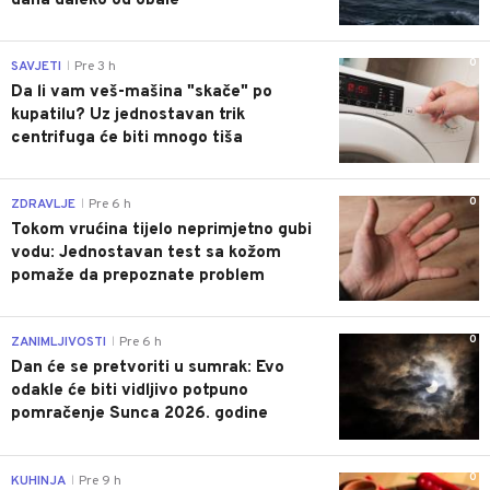
dana daleko od obale
0
SAVJETI
Pre 3 h
|
Da li vam veš-mašina "skače" po
kupatilu? Uz jednostavan trik
centrifuga će biti mnogo tiša
0
ZDRAVLJE
Pre 6 h
|
Tokom vrućina tijelo neprimjetno gubi
vodu: Jednostavan test sa kožom
pomaže da prepoznate problem
0
ZANIMLJIVOSTI
Pre 6 h
|
Dan će se pretvoriti u sumrak: Evo
odakle će biti vidljivo potpuno
pomračenje Sunca 2026. godine
0
KUHINJA
Pre 9 h
|