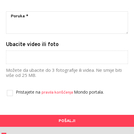
Ubacite video ili foto
Možete da ubacite do 3 fotografije ili videa. Ne smije biti
više od 25 MB.
Pristajete na
Mondo portala.
pravila korišćenja
POŠALJI