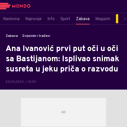
Naslovna
Najnovije
Info
Sport
Zabava
Magazin
M
Zabava
Zvijezde i tračevi
Ana Ivanović prvi put oči u oči
sa Bastijanom: Isplivao snimak
susreta u jeku priča o razvodu
23.05.2025. / 10:30