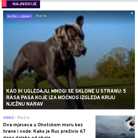
NAJNOVIJE
0
Pre 1 h
KUĆNI LJUBIMCI
KAD IH UGLEDAJU, MNOGI SE SKLONE U STRANU: 5
RASA PASA KOJE IZA MOĆNOG IZGLEDA KRIJU
NJEŽNU NARAV
0
VIDEO
Pre 2 h
|
Dva mjeseca u Ohotskom moru bez
hrane i vode: Kako je Rus preživio 67