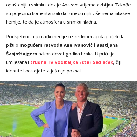
opušteniji u snimku, dok je Ana sve vrijeme ozbiljna. Takođe
su pojedinci komentarisali da između njih više nema nikakve
hemije, te da je atmosfera u snimku hladna.
Podsjetimo, njemački mediji su sredinom aprila počeli da
pišu o
mogućem razvodu Ane Ivanović i Bastijana
Švajnštajgera
nakon devet godina braka. U priču je
umiješana i
trudna TV voditeljka Ester Sedlaček
, čiji
identitet oca djeteta još nije poznat.