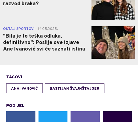
razvod braka?
0
OSTALI SPORTOVI
14.05.2025.
|
"Bila je to teška odluka,
definitivno": Poslije ove izjave
Ane Ivanović svi će saznati istinu
TAGOVI
ANA IVANOVIĆ
BASTIJAN ŠVAJNŠTAJGER
PODIJELI