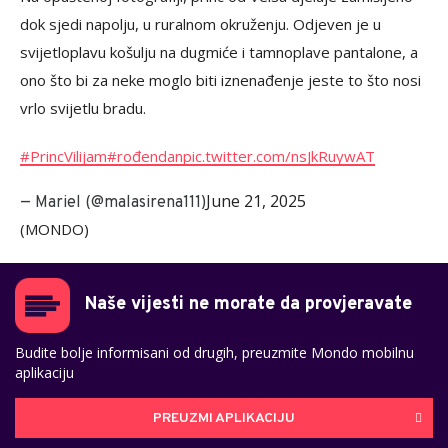
dok sjedi napolju, u ruralnom okruženju. Odjeven je u
svijetloplavu košulju na dugmiće i tamnoplave pantalone, a
ono što bi za neke moglo biti iznenađenje jeste to što nosi
vrlo svijetlu bradu.
#PrincVilijam
#rođendan
pic.twitter.com/nsJkRuywAT
June 21, 2025
— Mariel (@malasirena111)
(MONDO)
Naše vijesti ne morate da provjeravate
Budite bolje informisani od drugih, preuzmite Mondo mobilnu
aplikaciju
PREUZMI APLIKACIJU