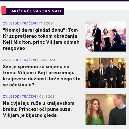
MOŽDA ĆE VAS ZANIMATI
0
ZVIJEZDE I TRAČEVI
17.12.2024.
|
"Nemoj da mi gledaš ženu": Tom
Kruz pretjerao tokom obraćanja
Kejt Midlton, princ Vilijam odmah
reagovao
0
ZVIJEZDE I TRAČEVI
13.12.2024.
|
Sve je spremno za smjenu na
tronu: Vilijam i Kejt preuzimaju
kraljevske dužnosti brže nego što
se očekivalo?
0
ZVIJEZDE I TRAČEVI
06.12.2024.
|
Ne cvjetaju ruže u kraljevskom
braku: Princezi oči pune suza,
Vilijam je bijesno gleda