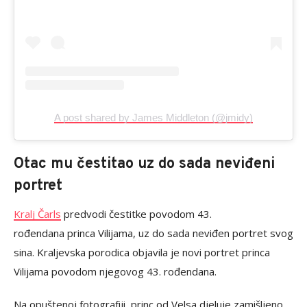
A post shared by James Middleton (@jmidy)
Otac mu čestitao uz do sada neviđeni
portret
Kralj Čarls
predvodi čestitke povodom 43.
rođendana princa Vilijama, uz do sada neviđen portret svog
sina. Kraljevska porodica objavila je novi portret princa
Vilijama povodom njegovog 43. rođendana.
Na opuštenoj fotografiji, princ od Velsa djeluje zamišljeno