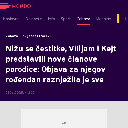
Naslovna
Najnovije
Info
Sport
Zabava
Magazin
M
Zabava
Zvijezde i tračevi
Nižu se čestitke, Vilijam i Kejt
predstavili nove članove
porodice: Objava za njegov
rođendan raznježila je sve
21.06.2025. / 12:33