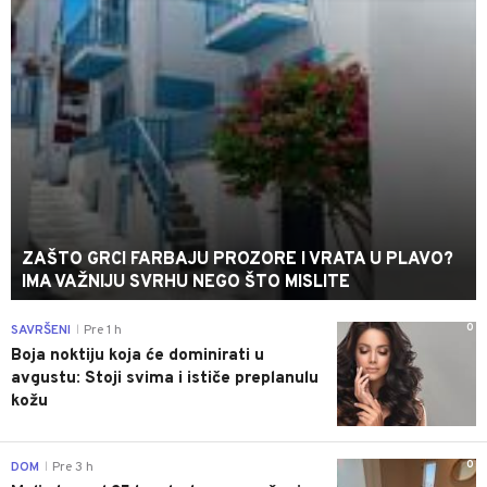
ZAŠTO GRCI FARBAJU PROZORE I VRATA U PLAVO?
IMA VAŽNIJU SVRHU NEGO ŠTO MISLITE
0
SAVRŠENI
Pre 1 h
|
Boja noktiju koja će dominirati u
avgustu: Stoji svima i ističe preplanulu
kožu
0
DOM
Pre 3 h
|