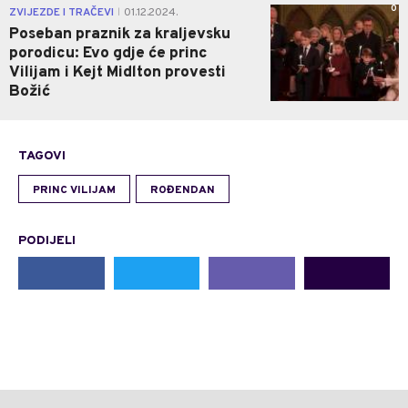
0
ZVIJEZDE I TRAČEVI
01.12.2024.
|
Poseban praznik za kraljevsku
porodicu: Evo gdje će princ
Vilijam i Kejt Midlton provesti
Božić
TAGOVI
PRINC VILIJAM
ROĐENDAN
PODIJELI