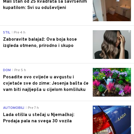
Mali stan od 25 kvadrata sa savršenim
kupatilom: Svi su oduševljeni
0
STIL
Pre 4 h
|
Zaboravite balajaž: Ova boja kose
izgleda otmeno, prirodno i skupo
0
DOM
Pre 5 h
|
Posadite ovo cvijeće u avgustu i
cvjetaće sve do zime: Jesenja bašta će
vam biti najljepša u cijelom komšiluku
0
AUTOMOBILI
Pre 7 h
|
Lada otišla u stečaj u Njemačkoj:
Prodaja pala na svega 30 vozila