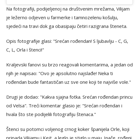
Na fotografiji, podijeljenoj na društvenim mrežama, Vilijam
je ležerno odjeven u farmerke i tamnozelenu košulju,
sjedeći na travi dok ga obasipaju četiri razigrana šteneta.
Opis fotografije glasi: "Srećan rođendan! S ljubavlju - C, G,
C, L, Orla i štenci!"
Kraljevski fanovi su brzo reagovali komentarima, a jedan od
njih je napisao: "Ovo je apsolutno najslađe! Neka ti
rođendan bude fantastičan uz sve one koji te najviše vole."
Drugi je dodao: "Kakva sjajna fotka. Srećan rođendan princu
od Velsa". Treći komentar glasio je: "Srećan rođendan i
hvala što ste podijelili fotografiju štenaca."
Štenci su potomci voljenog crnog koker španijela Orle, koji
pripada Vilijamu i Kejt, a leglo je stiglo u maju. Inače, rođeni