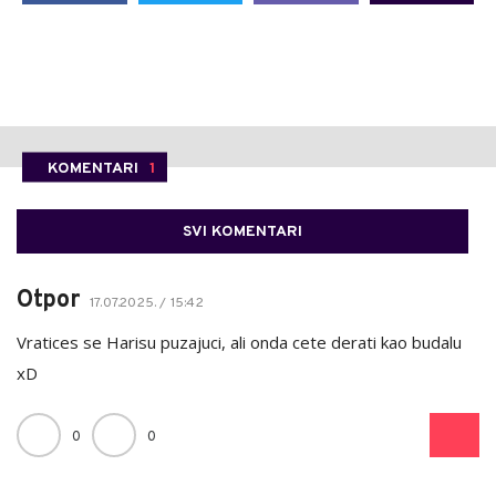
KOMENTARI
1
SVI KOMENTARI
Otpor
17.07.2025. / 15:42
Vratices se Harisu puzajuci, ali onda cete derati kao budalu
xD
0
0