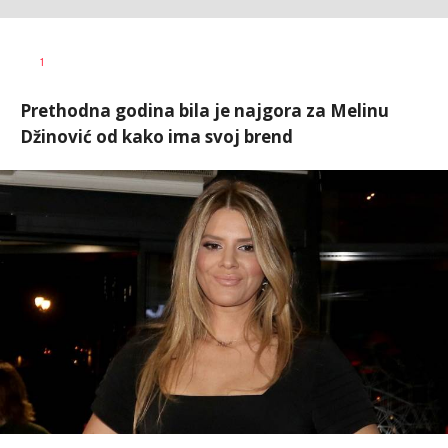
Vesna
AUTOR
1
Kerkez
Prethodna godina bila je najgora za Melinu
Džinović od kako ima svoj brend