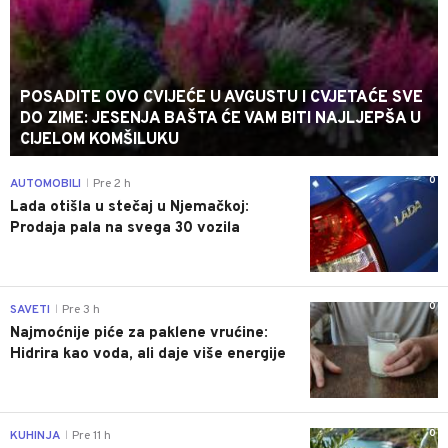
POSADITE OVO CVIJEĆE U AVGUSTU I CVJETAĆE SVE
DO ZIME: JESENJA BAŠTA ĆE VAM BITI NAJLJEPŠA U
CIJELOM KOMŠILUKU
0
AUTOMOBILI
Pre 2 h
|
Lada otišla u stečaj u Njemačkoj:
Prodaja pala na svega 30 vozila
0
SAVETI
Pre 3 h
|
Najmoćnije piće za paklene vrućine:
Hidrira kao voda, ali daje više energije
0
KUHINJA
Pre 11 h
|