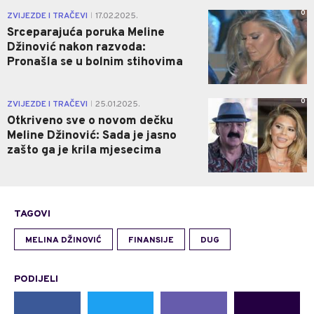
0
ZVIJEZDE I TRAČEVI
17.02.2025.
|
Srceparajuća poruka Meline
Džinović nakon razvoda:
Pronašla se u bolnim stihovima
0
ZVIJEZDE I TRAČEVI
25.01.2025.
|
Otkriveno sve o novom dečku
Meline Džinović: Sada je jasno
zašto ga je krila mjesecima
TAGOVI
MELINA DŽINOVIĆ
FINANSIJE
DUG
PODIJELI