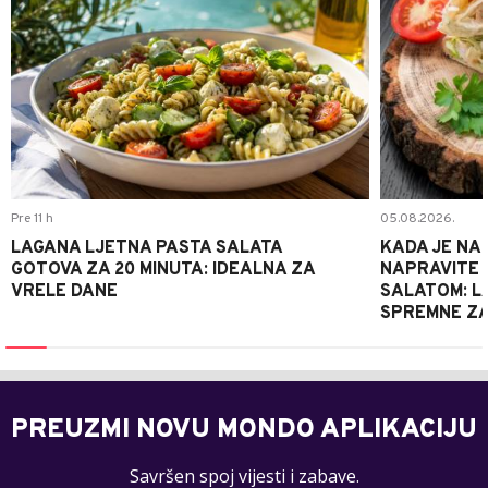
Pre 11 h
05.08.2026.
LAGANA LJETNA PASTA SALATA
KADA JE NA
GOTOVA ZA 20 MINUTA: IDEALNA ZA
NAPRAVITE 
VRELE DANE
SALATOM: LA
SPREMNE ZA
PREUZMI NOVU MONDO APLIKACIJU
Savršen spoj vijesti i zabave.