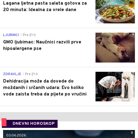
Lagana ljetna pasta salata gotova za
20 minuta: Idealna za vrele dane
0
LJUBIMCI
Pre 21 h
|
GMO ljubimac: Naučnici razvili prve
hipoalergene pse
0
ZDRAVLJE
Pre 21 h
|
Dehidracija može da dovede do
moždanih i srčanih udara: Evo koliko
vode zaista treba da pijete po vrućini
DNEVNI HOROSKOP
0
03.06.2026.