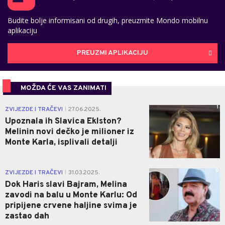
Budite bolje informisani od drugih, preuzmite Mondo mobilnu
aplikaciju
PREUZMI APLIKACIJU
MOŽDA ĆE VAS ZANIMATI
1
ZVIJEZDE I TRAČEVI
27.06.2025.
|
Upoznala ih Slavica Eklston?
Melinin novi dečko je milioner iz
Monte Karla, isplivali detalji
0
ZVIJEZDE I TRAČEVI
31.03.2025.
|
Dok Haris slavi Bajram, Melina
zavodi na balu u Monte Karlu: Od
pripijene crvene haljine svima je
zastao dah