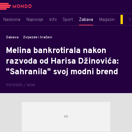
Naslovna
Najnovije
Info
Sport
Zabava
Magazin
M
Zabava
Zvijezde i tračevi
Melina bankrotirala nakon
razvoda od Harisa Džinovića:
"Sahranila" svoj modni brend
17.07.2025. / 14:30