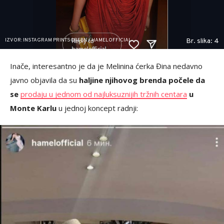
IZVOR: INSTAGRAM PRINTSCREEN / HAMELOFFICIAL
Br. slika: 4
Inače, interesantno je da je Melinina ćerka Đina nedavno
javno objavila da su
haljine njihovog brenda počele da
se
prodaju u jednom od najluksuznijih tržnih centara
u
Monte Karlu
u jednoj koncept radnji: