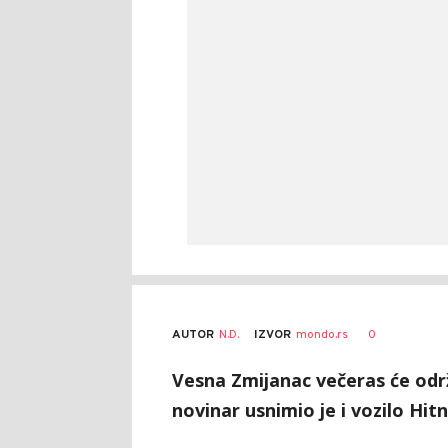
AUTOR
N.D.
0
IZVOR
mondo.rs
Vesna Zmijanac večeras će održa
novinar usnimio je i vozilo Hit