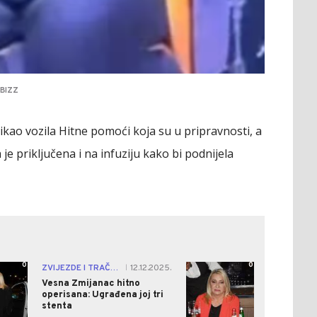
BIZZ
kao vozila Hitne pomoći koja su u pripravnosti, a
e priključena i na infuziju kako bi podnijela
0
0
ZVIJEZDE I TRAČEVI
12.12.2025.
|
Vesna Zmijanac hitno
operisana: Ugrađena joj tri
stenta