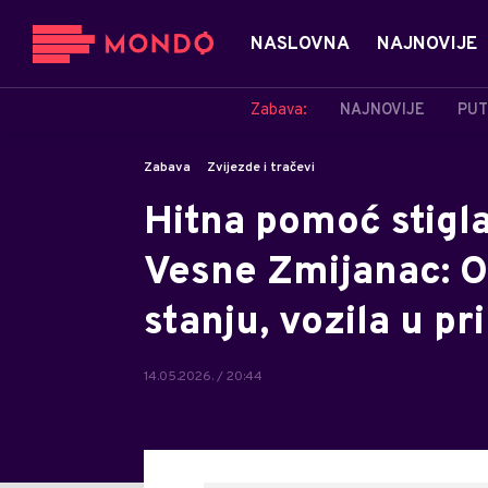
NASLOVNA
NAJNOVIJE
Zabava:
NAJNOVIJE
PUT
Zabava
Zvijezde i tračevi
Hitna pomoć stigl
Vesne Zmijanac: O
stanju, vozila u pr
14.05.2026. / 20:44