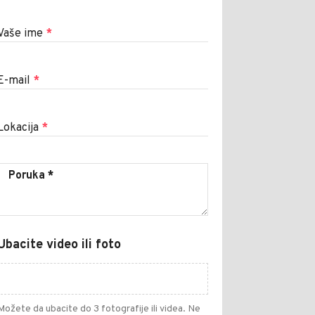
Vaše ime
*
E-mail
*
Lokacija
*
Ubacite video ili foto
Možete da ubacite do 3 fotografije ili videa. Ne