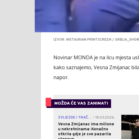
IZVOR: INSTAGRAM PRINTSCREEN / SRBIJA_SHOW
Novinar MONDA je na licu mjesta usli
kako saznajemo, Vesna Zmijanac bila j
napor.
MOŽDA ĆE VAS ZANIMATI
ZVIJEZDE I TRAČEVI
18.03.2026.
|
Vesna Zmijanac ima milione
u nekretninama: Konačno
otkrila gdje je sve pazarila