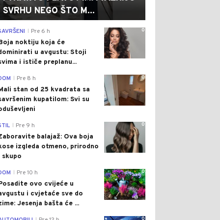
SVRHU NEGO ŠTO M...
0
SAVRŠENI
Pre 6 h
|
Boja noktiju koja će
dominirati u avgustu: Stoji
svima i ističe preplanu...
0
DOM
Pre 8 h
|
Mali stan od 25 kvadrata sa
savršenim kupatilom: Svi su
oduševljeni
0
STIL
Pre 9 h
|
Zaboravite balajaž: Ova boja
kose izgleda otmeno, prirodno
i skupo
0
DOM
Pre 10 h
|
Posadite ovo cvijeće u
avgustu i cvjetaće sve do
zime: Jesenja bašta će ...
0
|