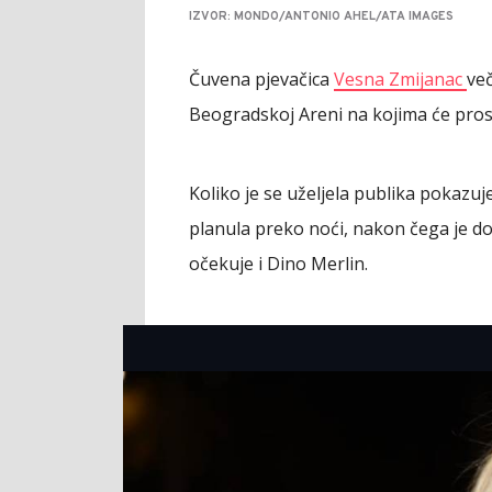
IZVOR: MONDO/ANTONIO AHEL/ATA IMAGES
Čuvena pjevačica
Vesna Zmijanac
več
Beogradskoj Areni na kojima će prosla
Koliko je se uželjela publika pokazuj
planula preko noći, nakon čega je dod
očekuje i Dino Merlin.