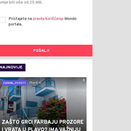
smije biti više od 25 MB.
Pristajete na
pravila korišćenja
Mondo
portala.
POŠALJI
NAJNOVIJE
0
Pre 6 h
ZANIMLJIVOSTI
ZAŠTO GRCI FARBAJU PROZORE
I VRATA U PLAVO? IMA VAŽNIJU