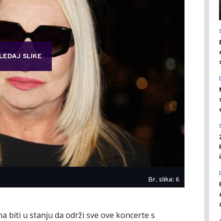
LEDAJ SLIKE
Br. slika: 6
na biti u stanju da održi sve ove koncerte s