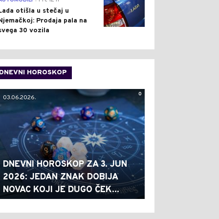
AUTOMOBILI
Pre 12 h
Lada otišla u stečaj u
Njemačkoj: Prodaja pala na
svega 30 vozila
DNEVNI HOROSKOP
0
03.06.2026.
DNEVNI HOROSKOP ZA 3. JUN
2026: JEDAN ZNAK DOBIJA
NOVAC KOJI JE DUGO ČEK...