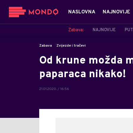
NASLOVNA
NAJNOVIJE
Zabava:
NAJNOVIJE
PUT
Zabava
Zvijezde i tračevi
Od krune možda mo
paparaca nikako!
21.01.2020. / 16:56