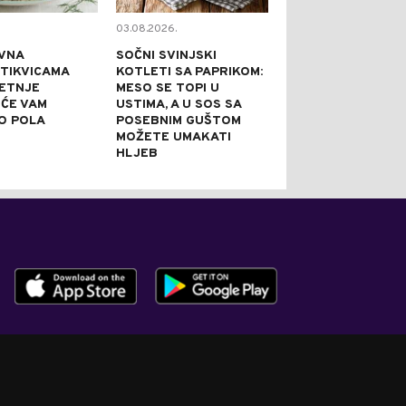
03.08.2026.
02.08.2026.
VNA
SOČNI SVINJSKI
KAPRI TORTA 
 TIKVICAMA
KOTLETI SA PAPRIKOM:
NE PEČE: IDEA
JETNJE
MESO SE TOPI U
SVEČANE PRILI
 ĆE VAM
USTIMA, A U SOS SA
PRAZNI TANJI
O POLA
POSEBNIM GUŠTOM
NAJBOLJE REĆ
MOŽETE UMAKATI
JE DOBRA
HLJEB