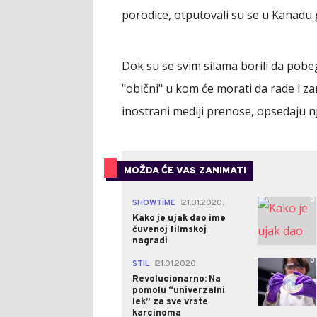
porodice, otputovali su se u Kanadu 
Dok su se svim silama borili da pobe
"obični" u kom će morati da rade i za
inostrani mediji prenose, opsedaju n
MOŽDA ĆE VAS ZANIMATI
0
SHOWTIME
21.01.2020.
|
Kako je ujak dao ime
čuvenoj filmskoj
nagradi
0
STIL
21.01.2020.
|
Revolucionarno: Na
pomolu “univerzalni
lek” za sve vrste
karcinoma