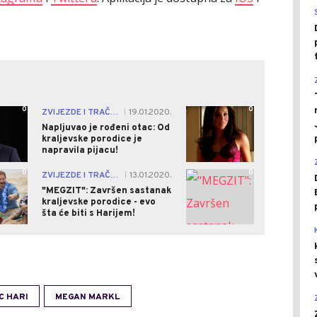
0
0
ZVIJEZDE I TRAČEVI
19.01.2020.
|
Napljuvao je rođeni otac: Od
kraljevske porodice je
napravila pijacu!
0
0
ZVIJEZDE I TRAČEVI
13.01.2020.
|
"MEGZIT": Završen sastanak
kraljevske porodice - evo
šta će biti s Harijem!
C HARI
MEGAN MARKL