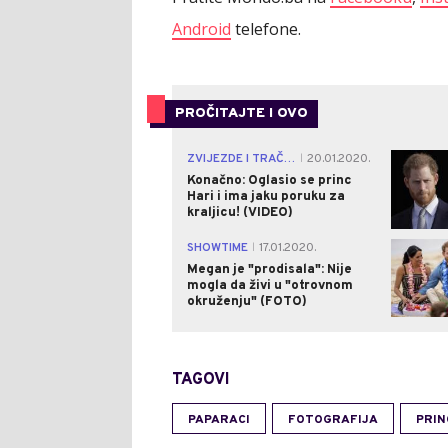
Android
telefone.
PROČITAJTE I OVO
ZVIJEZDE I TRAČEVI
20.01.2020.
|
Konačno: Oglasio se princ
Hari i ima jaku poruku za
kraljicu! (VIDEO)
SHOWTIME
17.01.2020.
|
Megan je "prodisala": Nije
mogla da živi u "otrovnom
okruženju" (FOTO)
TAGOVI
PAPARACI
FOTOGRAFIJA
PRIN