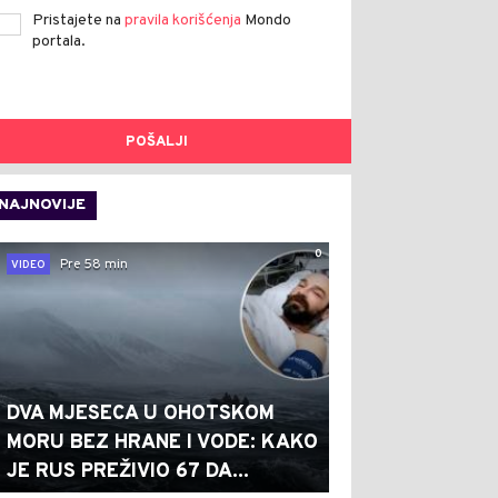
Pristajete na
pravila korišćenja
Mondo
portala.
POŠALJI
NAJNOVIJE
0
Pre 58 min
VIDEO
DVA MJESECA U OHOTSKOM
MORU BEZ HRANE I VODE: KAKO
JE RUS PREŽIVIO 67 DA...