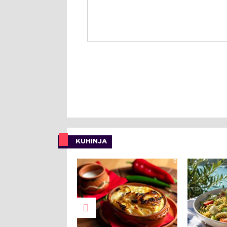
KUHINJA
0