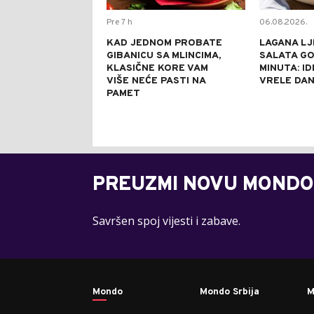
Pre 7 h
06.08.2026.
KAD JEDNOM PROBATE
LAGANA LJ
GIBANICU SA MLINCIMA,
SALATA GO
KLASIČNE KORE VAM
MINUTA: I
VIŠE NEĆE PASTI NA
VRELE DA
PAMET
PREUZMI NOVU MONDO
Savršen spoj vijesti i zabave.
Mondo
Mondo Srbija
M