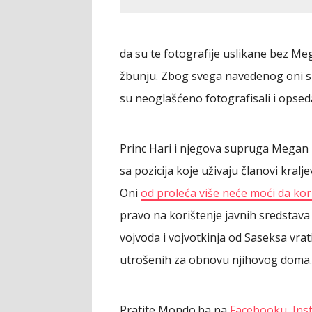
da su te fotografije uslikane bez Me
žbunju. Zbog svega navedenog oni su 
su neoglašćeno fotografisali i opseda
Princ Hari i njegova supruga Megan 
sa pozicija koje uživaju članovi kraljev
Oni
od proleća više neće moći da kori
pravo na korištenje javnih sredstava
vojvoda i vojvotkinja od Saseksa vrat
utrošenih za obnovu njihovog doma.
Pratite Mondo.ba na
Facebooku
,
Ins