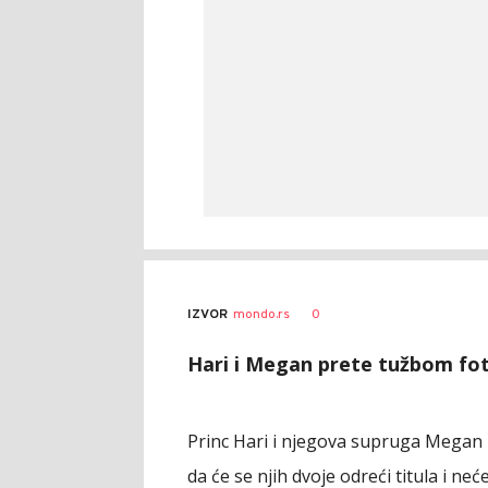
0
IZVOR
mondo.rs
Hari i Megan prete tužbom fot
Princ Hari i njegova supruga Mega
da će se njih dvoje odreći titula i neć