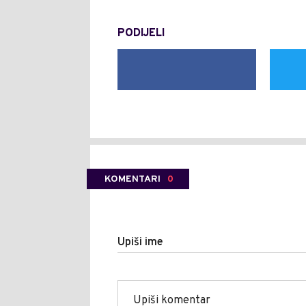
PODIJELI
KOMENTARI
0
Upiši ime