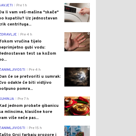
0
SAVJETI
Pre 1 h
|
Da li vam veš-mašina "skače"
po kupatilu? Uz jednostavan
trik centrifuga...
0
ZDRAVLJE
Pre 4 h
|
Tokom vrućina tijelo
neprimjetno gubi vodu:
Jednostavan test sa kožom
po...
0
ZANIMLJIVOSTI
Pre 4 h
|
Dan će se pretvoriti u sumrak:
Evo odakle će biti vidljivo
potpuno pomra...
0
KUHINJA
Pre 7 h
|
Kad jednom probate gibanicu
sa mlincima, klasične kore
vam više neće pas...
0
ZANIMLJIVOSTI
Pre 15 h
|
Zašto Grci farbaju prozore i