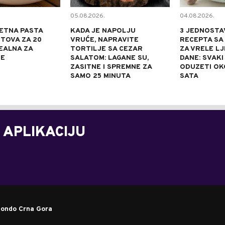
05.08.2026.
04.08.2026.
ETNA PASTA
KADA JE NAPOLJU
3 JEDNOSTA
TOVA ZA 20
VRUĆE, NAPRAVITE
RECEPTA SA
DEALNA ZA
TORTILJE SA CEZAR
ZA VRELE L
NE
SALATOM: LAGANE SU,
DANE: SVAKI
ZASITNE I SPREMNE ZA
ODUZETI OK
SAMO 25 MINUTA
SATA
 APLIKACIJU
ondo Crna Gora