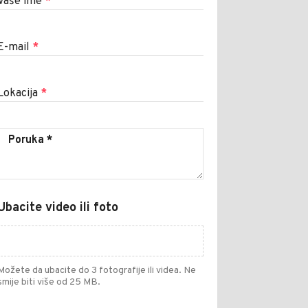
Vaše ime
*
E-mail
*
Lokacija
*
Ubacite video ili foto
Možete da ubacite do 3 fotografije ili videa. Ne
smije biti više od 25 MB.