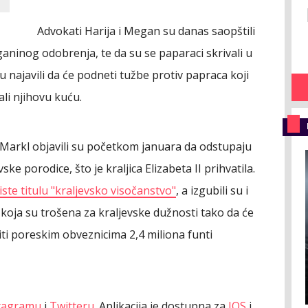
Advokati Harija i Megan su danas saopštili
ganinog odobrenja, te da su se paparaci skrivali u
najavili da će podneti tužbe protiv papraca koji
li njihovu kuću.
Markl objavili su početkom januara da odstupaju
ske porodice, što je kraljica Elizabeta II prihvatila.
ste titulu "kraljevsko visočanstvo"
, a izgubili su i
 koja su trošena za kraljevske dužnosti tako da će
iti poreskim obveznicima 2,4 miliona funti
tagramu
i
Twitteru
. Aplikacija je dostupna za
IOS
i