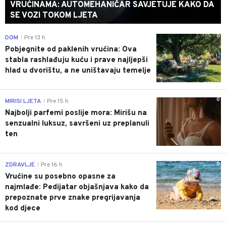
VRUĆINAMA: AUTOMEHANIČAR SAVJETUJE KAKO DA
SE VOZI TOKOM LJETA
0
DOM
Pre 13 h
|
Pobjegnite od paklenih vrućina: Ova
stabla rashlađuju kuću i prave najljepši
hlad u dvorištu, a ne uništavaju temelje
0
MIRISI LJETA
Pre 15 h
|
Najbolji parfemi poslije mora: Mirišu na
senzualni luksuz, savršeni uz preplanuli
ten
0
ZDRAVLJE
Pre 16 h
|
Vrućine su posebno opasne za
najmlađe: Pedijatar objašnjava kako da
prepoznate prve znake pregrijavanja
kod djece