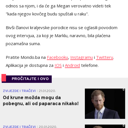
odnos sa njom, i da će ga Megan verovatno videti tek
"kada njegov kovčeg budu spuštali u raku".
Bivši članovi kraljevske porodice nisu se oglasili povodom
ovog intervjua, za koji je Marklu, naravno, bila plaćena
pozamašna suma.
Pratite Mondo.ba na
Facebooku
,
Instagramu
i
Twitteru
.
Aplikacija je dostupna za
IOS
i
Android
telefone.
PROČITAJTE I OVO
0
ZVIJEZDE I TRAČEVI
21.01.2020.
|
Od krune možda mogu da
pobegnu, ali od paparaca nikako!
0
ZVIJEZDE I TRAČEVI
20.01.2020.
|