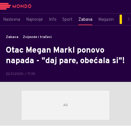
Naslovna
Najnovije
Info
Sport
Zabava
Magazin
M
Zabava
Zvijezde i tračevi
Otac Megan Markl ponovo
napada - "daj pare, obećala si"!
22.01.2020. / 17:30