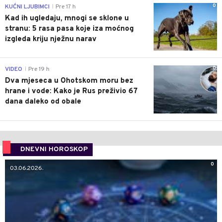
0
KUĆNI LJUBIMCI
Pre 17 h
|
Kad ih ugledaju, mnogi se sklone u
stranu: 5 rasa pasa koje iza moćnog
izgleda kriju nježnu narav
0
VIDEO
Pre 19 h
|
Dva mjeseca u Ohotskom moru bez
hrane i vode: Kako je Rus preživio 67
dana daleko od obale
DNEVNI HOROSKOP
0
03.06.2026.