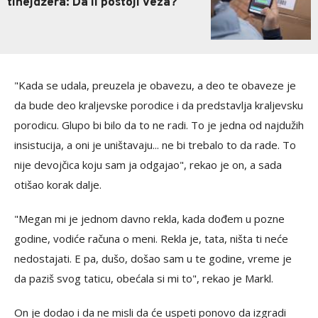
tinejdžera: Da li postoji veza?
"Kada se udala, preuzela je obavezu, a deo te obaveze je
da bude deo kraljevske porodice i da predstavlja kraljevsku
porodicu. Glupo bi bilo da to ne radi. To je jedna od najdužih
insistucija, a oni je uništavaju... ne bi trebalo to da rade. To
nije devojčica koju sam ja odgajao", rekao je on, a sada
otišao korak dalje.
"Megan mi je jednom davno rekla, kada dođem u pozne
godine, vodiće računa o meni. Rekla je, tata, ništa ti neće
nedostajati. E pa, dušo, došao sam u te godine, vreme je
da paziš svog taticu, obećala si mi to", rekao je Markl.
On je dodao i da ne misli da će uspeti ponovo da izgradi