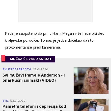
Kada je saopšteno da princ Hari i Megan više neće biti deo
kraljevske porodice, Tomas je jedva dočekao da i to
prokomentariše pred kamerama.
MOŽDA ĆE VAS ZANIMATI
0
ZVIJEZDE I TRAČEVI
22.01.2020.
|
Svi muževi Pamele Anderson - i
onaj kućni snimak! (VIDEO)
0
STIL
22.01.2020.
|
Pametni telefoni i depresija kod