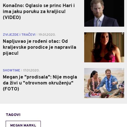
Konačno: Oglasio se princ Hari i
ima jaku poruku za kraljicu!
(VIDEO)
0
ZVIJEZDE I TRAČEVI
19.01.2020.
|
Napljuvao je rođeni otac: Od
kraljevske porodice je napravila
pijacu!
0
SHOWTIME
17.01.2020.
|
Megan je "prodisala": Nije mogla
da živi u "otrovnom okruženju"
(FOTO)
TAGOVI
MEGAN MARKL