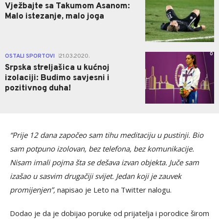
Vježbajte sa Takumom Asanom:
Malo istezanje, malo joga
0
OSTALI SPORTOVI
21.03.2020.
|
Srpska streljašica u kućnoj
izolaciji: Budimo savjesni i
pozitivnog duha!
“Prije 12 dana započeo sam tihu meditaciju u pustinji. Bio
sam potpuno izolovan, bez telefona, bez komunikacije.
Nisam imali pojma šta se dešava izvan objekta. Juče sam
izašao u sasvim drugačiji svijet. Jedan koji je zauvek
promijenjen”,
napisao je Leto na Twitter nalogu.
Dodao je da je dobijao poruke od prijatelja i porodice širom