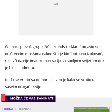
Glumac i pjevač grupe “30 seconds to Mars” pojavio se na
društvenim mrežama nakon što je bio “potpuno izolovan”,
rekavši da nije imao komunikaciju sa spoljnim svijetom dok
je bio na odmoru.
Kada se vratio sa odmora, naveo je kako se vratio u
sasvim drugačiji svijet.
MOŽDA ĆE VAS ZANIMATI
0
FUDBAL
21.03.2020.
|