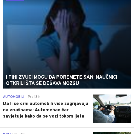
I TIHI ZVUCI MOGU DA POREMETE SAN: NAUČNICI
OTKRILI ŠTA SE DEŠAVA MOZGU
0
AUTOMOBILI
Pre 13 h
|
Da li se crni automobili više zagrijavaju
na vrućinama: Automehaničar
savjetuje kako da se vozi tokom ljeta
0