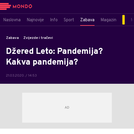
Naslovna
Najnovije
Info
Sport
Zabava
Magazin
M
Zabava
Zvijezde i tračevi
Džered Leto: Pandemija?
Kakva pandemija?
21.03.2020. / 14:53