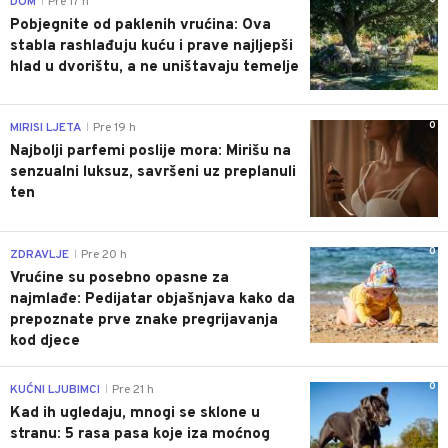
DOM
Pre 17 h
|
Pobjegnite od paklenih vrućina: Ova
stabla rashlađuju kuću i prave najljepši
hlad u dvorištu, a ne uništavaju temelje
0
MIRISI LJETA
Pre 19 h
|
Najbolji parfemi poslije mora: Mirišu na
senzualni luksuz, savršeni uz preplanuli
ten
0
ZDRAVLJE
Pre 20 h
|
Vrućine su posebno opasne za
najmlađe: Pedijatar objašnjava kako da
prepoznate prve znake pregrijavanja
kod djece
0
KUĆNI LJUBIMCI
Pre 21 h
|
Kad ih ugledaju, mnogi se sklone u
stranu: 5 rasa pasa koje iza moćnog