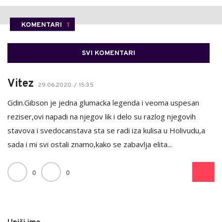
KOMENTARI
1
SVI KOMENTARI
Vitez
29.06.2020. / 15:35
Gdin.Gibson je jedna glumacka legenda i veoma uspesan
reziser,ovi napadi na njegov lik i delo su razlog njegovih
stavova i svedocanstava sta se radi iza kulisa u Holivudu,a
sada i mi svi ostali znamo,kako se zabavlja elita...
0
0