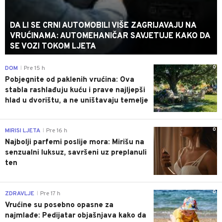
DA LI SE CRNI AUTOMOBILI VIŠE ZAGRIJAVAJU NA
VRUĆINAMA: AUTOMEHANIČAR SAVJETUJE KAKO DA
SE VOZI TOKOM LJETA
0
DOM
Pre 15 h
|
Pobjegnite od paklenih vrućina: Ova
stabla rashlađuju kuću i prave najljepši
hlad u dvorištu, a ne uništavaju temelje
0
MIRISI LJETA
Pre 16 h
|
Najbolji parfemi poslije mora: Mirišu na
senzualni luksuz, savršeni uz preplanuli
ten
0
ZDRAVLJE
Pre 17 h
|
Vrućine su posebno opasne za
najmlađe: Pedijatar objašnjava kako da