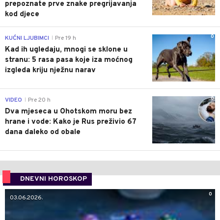
prepoznate prve znake pregrijavanja
kod djece
0
KUĆNI LJUBIMCI
Pre 19 h
|
Kad ih ugledaju, mnogi se sklone u
stranu: 5 rasa pasa koje iza moćnog
izgleda kriju nježnu narav
0
VIDEO
Pre 20 h
|
Dva mjeseca u Ohotskom moru bez
hrane i vode: Kako je Rus preživio 67
dana daleko od obale
DNEVNI HOROSKOP
0
03.06.2026.