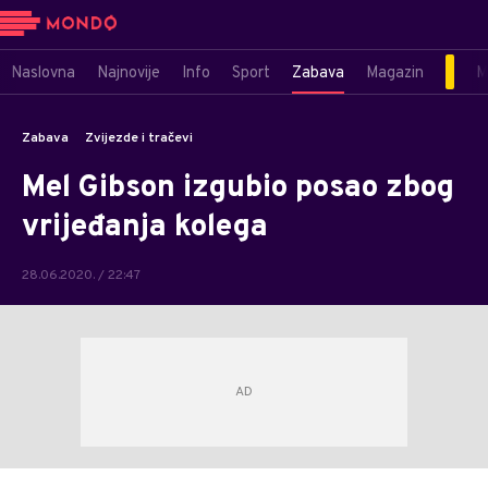
Naslovna
Najnovije
Info
Sport
Zabava
Magazin
M
Zabava
Zvijezde i tračevi
Mel Gibson izgubio posao zbog
vrijeđanja kolega
28.06.2020. / 22:47