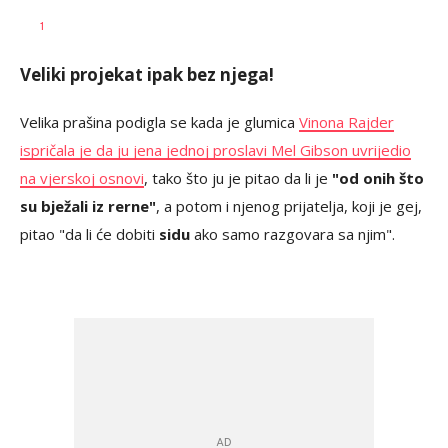
Katarina
AUTOR
1
Bojović
Veliki projekat ipak bez njega!
Velika prašina podigla se kada je glumica
Vinona Rajder
ispričala je da ju jena jednoj proslavi Mel Gibson uvrijedio
na vjerskoj osnovi
, tako što ju je pitao da li je
"od onih što
su bježali iz rerne"
, a potom i njenog prijatelja, koji je gej,
pitao "da li će dobiti
sidu
ako samo razgovara sa njim".