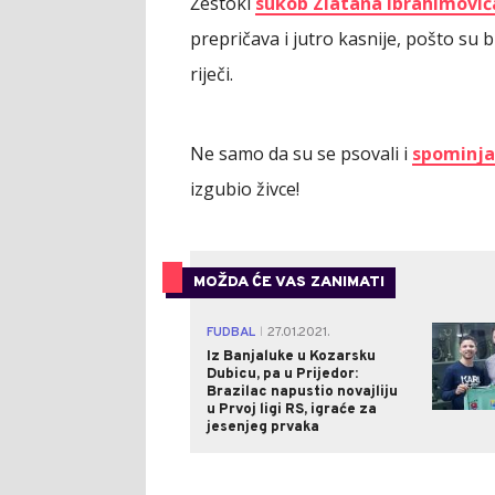
Žestoki
sukob Zlatana Ibrahimović
prepričava i jutro kasnije, pošto su b
riječi.
Ne samo da su se psovali i
spominja
izgubio živce!
MOŽDA ĆE VAS ZANIMATI
FUDBAL
27.01.2021.
|
Iz Banjaluke u Kozarsku
Dubicu, pa u Prijedor:
Brazilac napustio novajliju
u Prvoj ligi RS, igraće za
jesenjeg prvaka