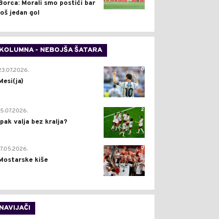
Borca: Morali smo postići bar
još jedan gol
KOLUMNA - NEBOJŠA ŠATARA
0
23.07.2026.
Mesi(ja)
2
15.07.2026.
Ipak valja bez kralja?
0
17.05.2026.
Mostarske kiše
NAVIJAČI