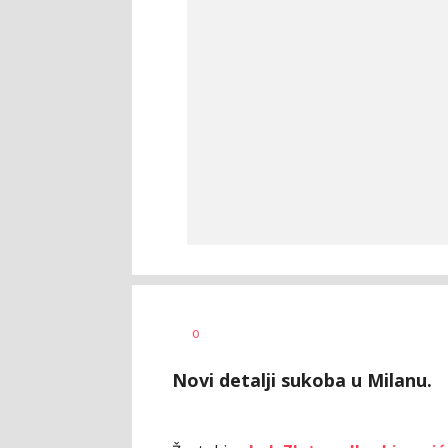
Dragan
AUTOR
0
Šutvić
Novi detalji sukoba u Milanu.