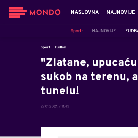
NASLOVNA
NAJNOVIJE
Sport:
NAJNOVIJE
FUDB
Sport
Fudbal
"Zlatane, upucaću 
sukob na terenu, a
tunelu!
27.01.2021. / 11:43