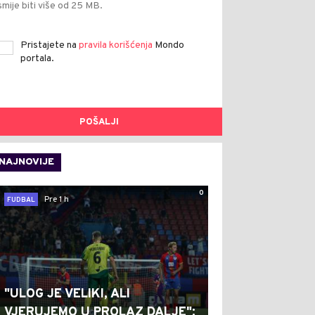
smije biti više od 25 MB.
Pristajete na
pravila korišćenja
Mondo
portala.
POŠALJI
NAJNOVIJE
0
Pre 1 h
FUDBAL
"ULOG JE VELIKI, ALI
VJERUJEMO U PROLAZ DALJE":