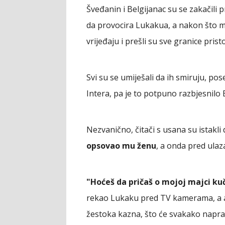
Šveđanin i Belgijanac su se zakačili
da provocira Lukakua, a nakon što mu
vrijeđaju i prešli su sve granice pristo
Svi su se umiješali da ih smiruju, 
Intera, pa je to potpuno razbjesnilo 
Nezvanično, čitači s usana su istakl
opsovao mu ženu
, a onda pred ulaza
"Hoćeš da pričaš o mojoj majci kuč
rekao Lukaku pred TV kamerama, a ako
žestoka kazna, što će svakako naprav