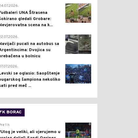
0
24.07.2026.
Fudbaleri UNA Štrasena
šokirano gledali Grobare:
Nevjerovatna scena na k...
0
22.07.2026.
Navijači pucali na autobus sa
Argentincima: Dvojica su
prebačena u bolnicu
1
07.07.2026.
Levski se oglasio: Saopštenje
bugarskog šampiona nekoliko
sati pred meč ...
FK BORAC
0
Pre 1 h
"Ulog je veliki, ali vjerujemo u