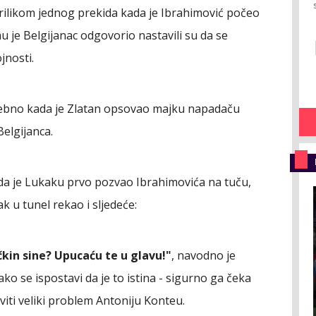
 prilikom jednog prekida kada je Ibrahimović počeo
 je Belgijanac odgovorio nastavili su da se
jnosti.
posebno kada je Zlatan opsovao majku napadaču
Belgijanca.
i da je Lukaku prvo pozvao Ibrahimovića na tuču,
k u tunel rekao i sljedeće:
kin sine? Upucaću te u glavu!"
, navodno je
 se ispostavi da je to istina - sigurno ga čeka
iti veliki problem Antoniju Konteu.