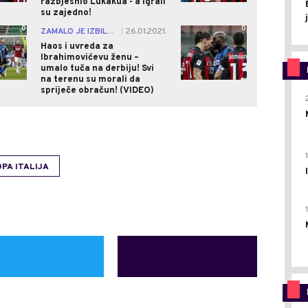
razbjesnio Lukakua - a igrali
su zajedno!
0
0
ZAMALO JE IZBILA OGROMNA TUČA!
26.01.2021.
|
Haos i uvreda za
Ibrahimovićevu ženu –
umalo tuča na derbiju! Svi
na terenu su morali da
spriječe obračun! (VIDEO)
PA ITALIJA