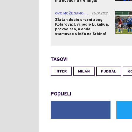
mu novac na treningu!
OVO MOŽE SAMO ZLATAN
26.01.2021.
|
Zlatan dobio crveni zbog
Kolarova: Uvrijedio Lukakua,
provocirao, a onda
startovao s leđa na Srbina!
TAGOVI
INTER
MILAN
FUDBAL
KO
PODIJELI