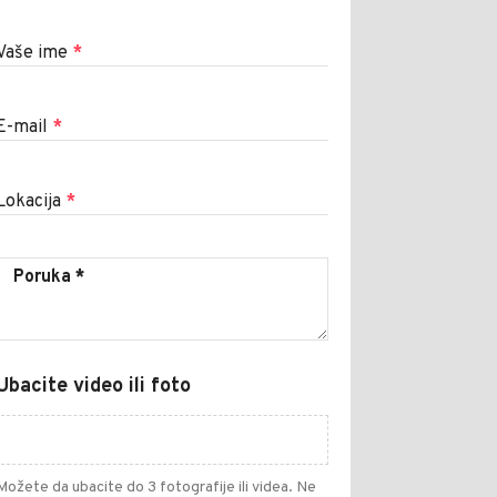
Vaše ime
*
E-mail
*
Lokacija
*
Ubacite video ili foto
Možete da ubacite do 3 fotografije ili videa. Ne