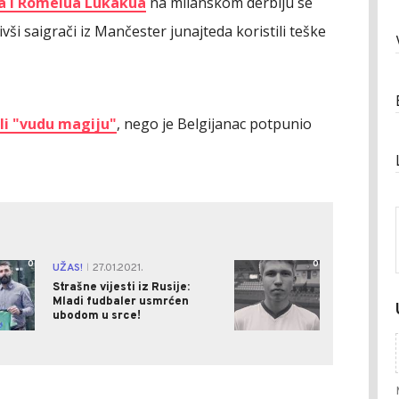
a i Romelua Lukakua
na milanskom derbiju se
ivši saigrači iz Mančester junajteda koristili teške
li "vudu magiju"
, nego je Belgijanac potpunio
0
0
UŽAS!
27.01.2021.
|
Strašne vijesti iz Rusije:
Mladi fudbaler usmrćen
ubodom u srce!