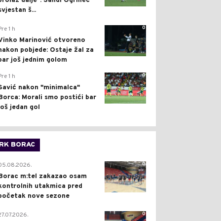
prolaz dalje": Sandi Ogrinec
svjestan š...
0
Pre 1 h
Vinko Marinović otvoreno
nakon pobjede: Ostaje žal za
bar još jednim golom
0
Pre 1 h
Savić nakon "minimalca"
Borca: Morali smo postići bar
još jedan gol
RK BORAC
0
05.08.2026.
Borac m:tel zakazao osam
kontrolnih utakmica pred
početak nove sezone
0
27.07.2026.