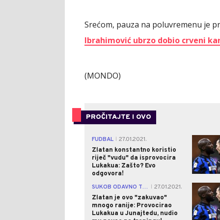
Srećom, pauza na poluvremenu je prijal
Ibrahimović ubrzo dobio crveni ka
(MONDO)
PROČITAJTE I OVO
FUDBAL
27.01.2021.
|
Zlatan konstantno koristio
riječ "vudu" da isprovocira
Lukakua: Zašto? Evo
odgovora!
SUKOB ODAVNO TINJA
27.01.2021.
|
Zlatan je ovo "zakuvao"
mnogo ranije: Provocirao
Lukakua u Junajtedu, nudio