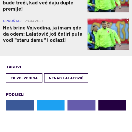
bude treći, kad već daju duple
premije!
0
OPROŠTAJ
29.04.2021.
|
Nek brine Vojvodina, ja imam gde
da odem: Lalatović još četiri puta
vodi "staru damu" i odlazi!
TAGOVI
FK VOJVODINA
NENAD LALATOVIĆ
PODIJELI