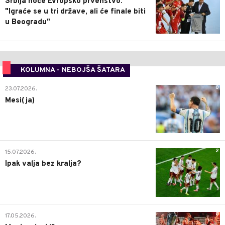
Srbija hoće Evropsko prvenstvo:
"Igraće se u tri države, ali će finale biti
u Beogradu"
KOLUMNA - NEBOJŠA ŠATARA
0
23.07.2026.
Mesi(ja)
2
15.07.2026.
Ipak valja bez kralja?
0
17.05.2026.