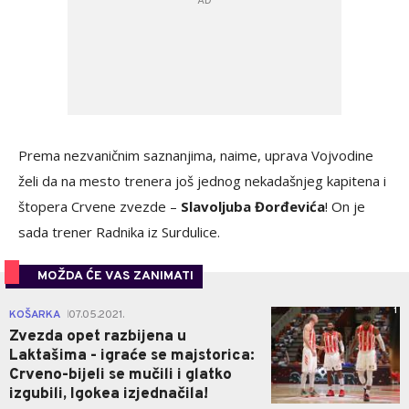
Prema nezvaničnim saznanjima, naime, uprava Vojvodine
želi da na mesto trenera još jednog nekadašnjeg kapitena i
štopera Crvene zvezde –
Slavoljuba Đorđevića
! On je
sada trener Radnika iz Surdulice.
MOŽDA ĆE VAS ZANIMATI
1
KOŠARKA
07.05.2021.
|
Zvezda opet razbijena u
Laktašima - igraće se majstorica:
Crveno-bijeli se mučili i glatko
izgubili, Igokea izjednačila!