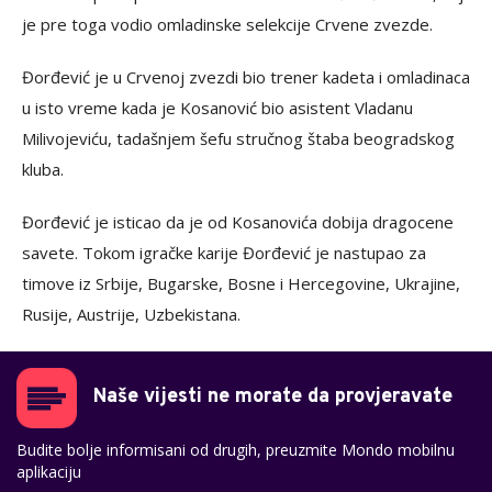
je pre toga vodio omladinske selekcije Crvene zvezde.
Đorđević je u Crvenoj zvezdi bio trener kadeta i omladinaca
u isto vreme kada je Kosanović bio asistent Vladanu
Milivojeviću, tadašnjem šefu stručnog štaba beogradskog
kluba.
Đorđević je isticao da je od Kosanovića dobija dragocene
savete. Tokom igračke karije Đorđević je nastupao za
timove iz Srbije, Bugarske, Bosne i Hercegovine, Ukrajine,
Rusije, Austrije, Uzbekistana.
Naše vijesti ne morate da provjeravate
Budite bolje informisani od drugih, preuzmite Mondo mobilnu
aplikaciju