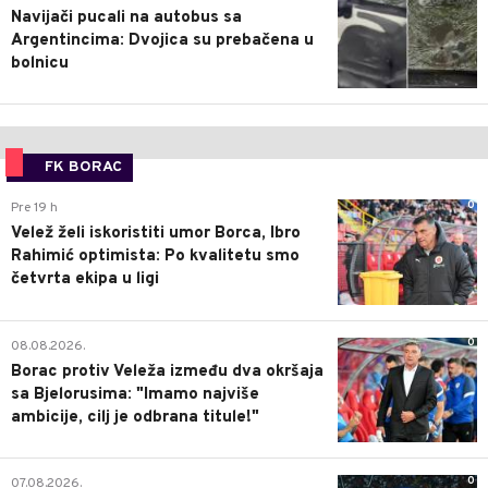
Navijači pucali na autobus sa
Argentincima: Dvojica su prebačena u
bolnicu
FK BORAC
0
Pre 19 h
Velež želi iskoristiti umor Borca, Ibro
Rahimić optimista: Po kvalitetu smo
četvrta ekipa u ligi
0
08.08.2026.
Borac protiv Veleža između dva okršaja
sa Bjelorusima: "Imamo najviše
ambicije, cilj je odbrana titule!"
0
07.08.2026.