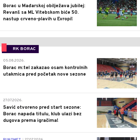
Borac u Mađarskoj obilježava jubilej:
Revanš sa ML Vitebskom biće 50.
nastup crveno-plavih u Evropi!
RK BORAC
0
05.08.2026.
Borac m:tel zakazao osam kontrolnih
utakmica pred početak nove sezone
0
27.07.2026.
Savić otvoreno pred start sezone:
Borac napada titulu, klub ulazi bez
dugova prema igračima!
0
RUKOMET
27.07.2026.
|