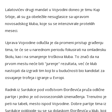
Lalatovićev drugi mandat u Vojvodini doneo je timu Kup
Srbije, ali su ga obeležile nesuglasice sa upravom
novosadskog kluba, koje su se intenzivirale proteklih
meseci.
Uprava Vojvodine odlučila je da promeni pristup građenju
tima, te će se u narednom periodu fokusirati na omladinsku
školu, kao i na smanjenje troškova kluba. To znači da na
prvom mestu neće biti "jurenje" rezultata, već će klub
nastojati da izgradi tim koji bi u budućnosti bio kandidat za
osvajanje trofeja i igranje u Evropi.
Radnik iz Surdulice pod vođstvom Đorđevića pruža odlične
partije i jedno je od ovosezonskih iznenađenja. Trenutno je
peti na tabeli, mesto ispod Vojvodine. Dobre partije tima iz
Surdulice poklopile su se sa dolaskom Đorđevića u klub, koji