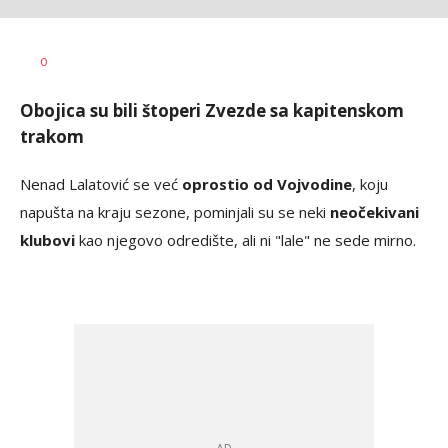
Bojan
AUTOR
0
Jakovljević
Obojica su bili štoperi Zvezde sa kapitenskom
trakom
Nenad Lalatović se već
oprostio od Vojvodine
, koju
napušta na kraju sezone, pominjali su se neki
neočekivani
klubovi
kao njegovo odredište, ali ni "lale" ne sede mirno.