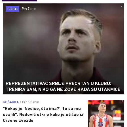
0
Pre 7 min
FUDBAL
REPREZENTATIVAC SRBIJE PRECRTAN U KLUBU:
TRENIRA SAM, NIKO GA NE ZOVE KADA SU UTAKMICE
0
KOŠARKA
Pre 52 min
|
"Rekao je 'Nedice, šta ima?', to su mu
uvalili": Nedović otkrio kako je otišao iz
Crvene zvezde