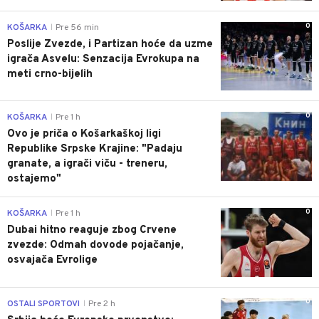
0
KOŠARKA
Pre 56 min
|
Poslije Zvezde, i Partizan hoće da uzme
igrača Asvelu: Senzacija Evrokupa na
meti crno-bijelih
0
KOŠARKA
Pre 1 h
|
Ovo je priča o Košarkaškoj ligi
Republike Srpske Krajine: "Padaju
granate, a igrači viču - treneru,
ostajemo"
0
KOŠARKA
Pre 1 h
|
Dubai hitno reaguje zbog Crvene
zvezde: Odmah dovode pojačanje,
osvajača Evrolige
0
OSTALI SPORTOVI
Pre 2 h
|