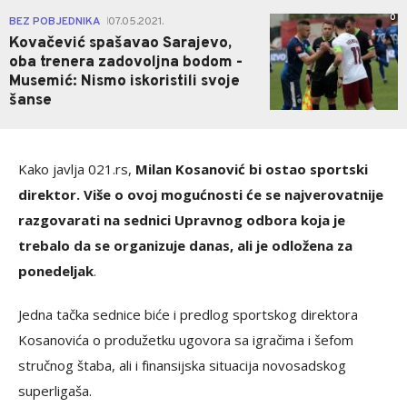
0
BEZ POBJEDNIKA
07.05.2021.
|
Kovačević spašavao Sarajevo,
oba trenera zadovoljna bodom -
Musemić: Nismo iskoristili svoje
šanse
Kako javlja 021.rs,
Milan Kosanović bi ostao sportski
direktor. Više o ovoj mogućnosti će se najverovatnije
razgovarati na sednici Upravnog odbora koja je
trebalo da se organizuje danas, ali je odložena za
ponedeljak
.
Jedna tačka sednice biće i predlog sportskog direktora
Kosanovića o produžetku ugovora sa igračima i šefom
stručnog štaba, ali i finansijska situacija novosadskog
superligaša.