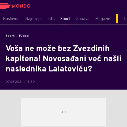
Naslovna
Najnovije
Info
Sport
Zabava
Magazin
M
Sport
Fudbal
Voša ne može bez Zvezdinih
kapitena! Novosađani već našli
naslednika Lalatoviću?
07.05.2021. / 18:50