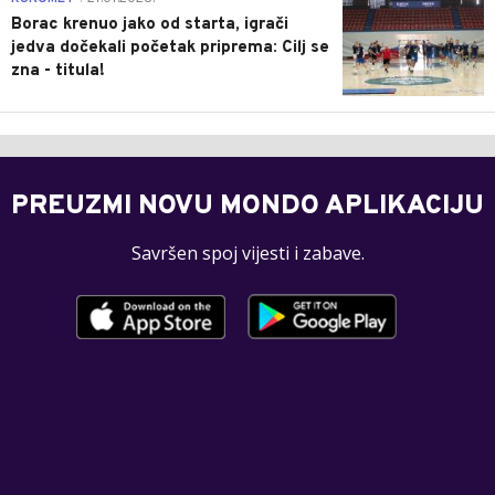
Borac krenuo jako od starta, igrači
jedva dočekali početak priprema: Cilj se
zna - titula!
PREUZMI NOVU MONDO APLIKACIJU
Savršen spoj vijesti i zabave.