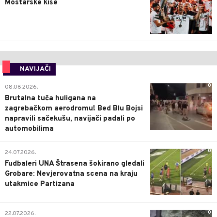
Mostarske kiše
NAVIJAČI
0
08.08.2026.
Brutalna tuča huligana na
zagrebačkom aerodromu! Bed Blu Bojsi
napravili sačekušu, navijači padali po
automobilima
0
24.07.2026.
Fudbaleri UNA Štrasena šokirano gledali
Grobare: Nevjerovatna scena na kraju
utakmice Partizana
0
22.07.2026.