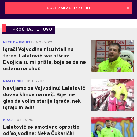
PREUZMI APLIKACIJU
PROČITAJTE I OVO
0
NEĆE DA KRIJE!
05.05.2021.
|
Igrači Vojvodine nisu hteli na
teren, Lalatović sve otkrio:
Dvojica su mi prišla, boje se da ne
ostanu na ulici!
0
NASLEDNICI
05.05.2021.
|
Navijamo za Vojvodinu! Lalatović
doveo klince na meč: Bije me
glas da volim starije igrače, nek
igraju mlađi!
0
KRAJ!
04.05.2021.
|
Lalatović se emotivno oprostio
od Vojvodine: Neka Čukarički