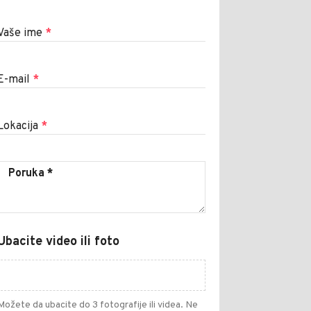
Vaše ime
*
E-mail
*
Lokacija
*
Ubacite video ili foto
Možete da ubacite do 3 fotografije ili videa. Ne