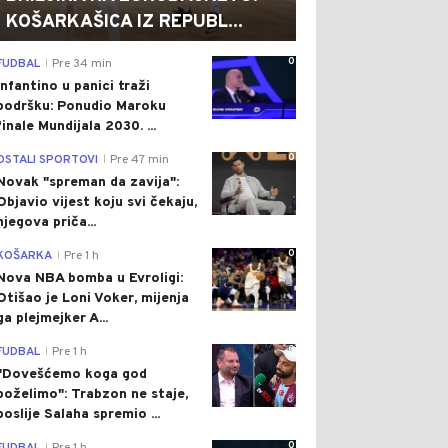
KOŠARKAŠICA IZ REPUBL...
0
FUDBAL
Pre 34 min
|
Infantino u panici traži
podršku: Ponudio Maroku
finale Mundijala 2030. ...
0
OSTALI SPORTOVI
Pre 47 min
|
Novak "spreman da zavija":
Objavio vijest koju svi čekaju,
njegova priča...
0
KOŠARKA
Pre 1 h
|
Nova NBA bomba u Evroligi:
Otišao je Loni Voker, mijenja
ga plejmejker A...
0
FUDBAL
Pre 1 h
|
"Dovešćemo koga god
poželimo": Trabzon ne staje,
poslije Salaha spremio ...
0
|