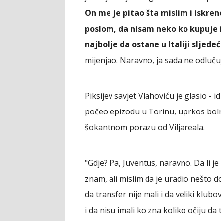
On me je pitao šta mislim i iskr
poslom, da nisam neko ko kupuje i
najbolje da ostane u Italiji sljede
mijenjao. Naravno, ja sada ne odluču
Piksijev savjet Vlahoviću je glasio - id
počeo epizodu u Torinu, uprkos bolno
šokantnom porazu od Viljareala.
"Gdje? Pa, Juventus, naravno. Da li je
znam, ali mislim da je uradio nešto d
da transfer nije mali i da veliki klub
i da nisu imali ko zna koliko očiju da