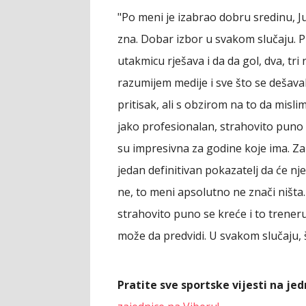
"Po meni je izabrao dobru sredinu, Juv
zna. Dobar izbor u svakom slučaju. P
utakmicu rješava i da da gol, dva, tri
razumijem medije i sve što se dešava
pritisak, ali s obzirom na to da misl
jako profesionalan, strahovito puno 
su impresivna za godine koje ima. Zais
jedan definitivan pokazatelj da će nje
ne, to meni apsolutno ne znači ništa. 
strahovito puno se kreće i to treneru 
može da predvidi. U svakom slučaju, š
Pratite sve sportske vijesti na j