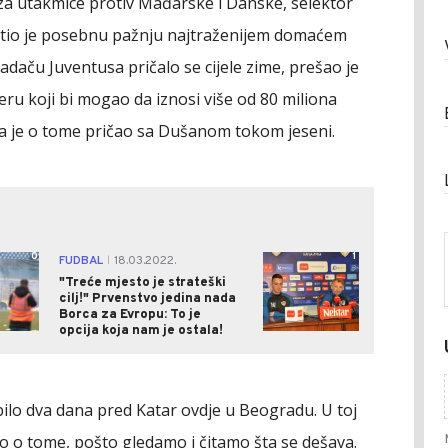
 za utakmice protiv Mađarske i Danske, selektor
tio je posebnu pažnju najtraženijem domaćem
daču Juventusa pričalo se cijele zime, prešao je
eru koji bi mogao da iznosi više od 80 miliona
 da je o tome pričao sa Dušanom tokom jeseni.
0
1
FUDBAL
18.03.2022.
|
"Treće mjesto je strateški
cilj!" Prvenstvo jedina nada
Borca za Evropu: To je
opcija koja nam je ostala!
bilo dva dana pred Katar ovdje u Beogradu. U toj
o o tome, pošto gledamo i čitamo šta se dešava.