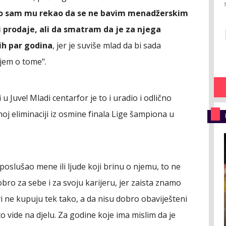
eno sam mu rekao da se ne bavim menadžerskim
 prodaje, ali da smatram da je za njega
ćih par godina
, jer je suviše mlad da bi sada
jem o tome".
i u Juve! Mladi centarfor je to i uradio i odlično
j eliminaciji iz osmine finala Lige šampiona u
 poslušao mene ili ljude koji brinu o njemu, to ne
obro za sebe i za svoju karijeru, jer zaista znamo
ovi ne kupuju tek tako, a da nisu dobro obaviješteni
 to vide na djelu. Za godine koje ima mislim da je