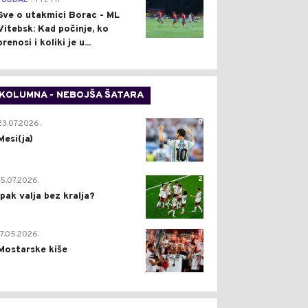
FUDBAL
Pre 1 h
Sve o utakmici Borac - ML
Vitebsk: Kad počinje, ko
prenosi i koliki je u...
KOLUMNA - NEBOJŠA ŠATARA
0
23.07.2026.
Mesi(ja)
2
15.07.2026.
Ipak valja bez kralja?
0
17.05.2026.
Mostarske kiše