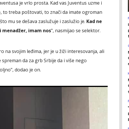
uventusa je vrlo prosta. Kad vas Juventus uzme i
e, to treba poštovati, to znači da imate ogroman
 što mu se dešava zaslužuje i zaslužio je.
Kad ne
i menadžer, imam nos
", nasmijao se selektor.
o na svojim leđima, jer je u žiži interesovanja, ali
e spreman da za grb Srbije da i više nego
ljno", dodao je on.