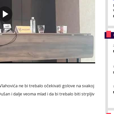
Vlahovića ne bi trebalo očekivati golove na svakoj
ušan i dalje veoma mlad i da bi trebalo biti strpljiv