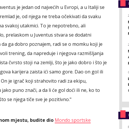
entus je jedan od najvećih u Evropi, a u Italiji se
remlad je, od njega ne treba očekivati da svaku
 na svakoj utakmici. To je nepotrebno, ali
lo, prelaskom u Juventus stvara se dodatni
im da ga dobro poznajem, radi se o momku koji je
voli trening, da napreduje i njegova razmišljanja
ta čvrsto stoji na zemlji, što je jako dobro i što je
gova karijera zaista ići samo gore. Dao on gol ili
On je igrač koji strahovito radi za ekipu,
jako puno znači, a da li će gol doći ili ne, ko to
to se njega tiče sve je pozitivno."
ednom mjestu, budite dio
Mondo sportske