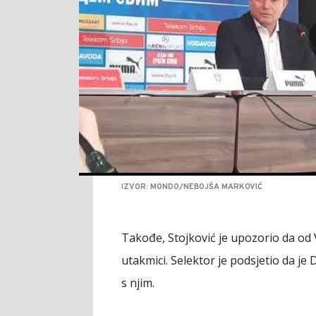
IZVOR: MONDO/NEBOJŠA MARKOVIĆ
Takođe, Stojković je upozorio da od 
utakmici. Selektor je podsjetio da je D
s njim.