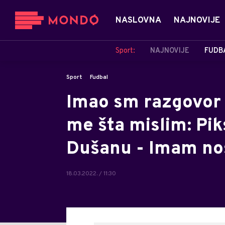
NASLOVNA
NAJNOVIJE
Sport:
NAJNOVIJE
FUDB
Sport
Fudbal
Imao sm razgovor 
me šta mislim: Piks
Dušanu - Imam no
18.03.2022. / 11:30