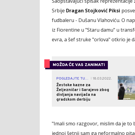
Saopštavajući spisak reprezentacije
Srbije
Dragan Stojković Piksi
posve
fudbaleru - Dušanu Vlahoviću. O napa
iz Fiorentine u "Staru damu" u transf
evra, a šef struke "orlova" otkrio je
MOŽDA ĆE VAS ZANIMATI
POGLEDAJTE TUČU
18.03.2022.
|
Žestoke kazne za
Željezničar i Sarajevo zbog
divljanja navijača na
gradskom derbiju
"Imali smo razgovor, mislim da je to 
jednoj šetnji sam ga neformalno pita