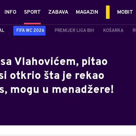
INFO
SPORT
ZABAVA
MAGAZIN
MOBIT
AL
FIFA WC 2026
PREMIJER LIGA BIH
KOŠARKA
R
sa Vlahovićem, pitao
i otkrio šta je rekao
s, mogu u menadžere!