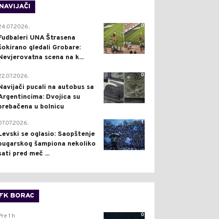
NAVIJAČI
0
24.07.2026.
Fudbaleri UNA Štrasena
šokirano gledali Grobare:
Nevjerovatna scena na k...
0
22.07.2026.
Navijači pucali na autobus sa
Argentincima: Dvojica su
prebačena u bolnicu
1
07.07.2026.
Levski se oglasio: Saopštenje
bugarskog šampiona nekoliko
sati pred meč ...
FK BORAC
0
Pre 1 h