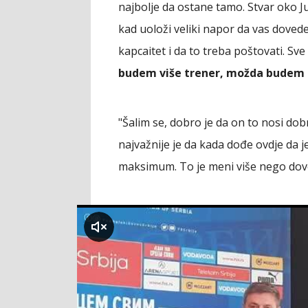
najbolje da ostane tamo. Stvar oko J
kad uoloži veliki napor da vas doved
kapcaitet i da to treba poštovati. Sve
budem više trener, možda budem 
"Šalim se, dobro je da on to nosi dobr
najvažnije je da kada dođe ovdje da j
maksimum. To je meni više nego dovo
klikni za zvuk