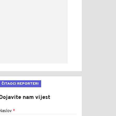
ČITAOCI REPORTERI
Dojavite nam vijest
Naslov
*