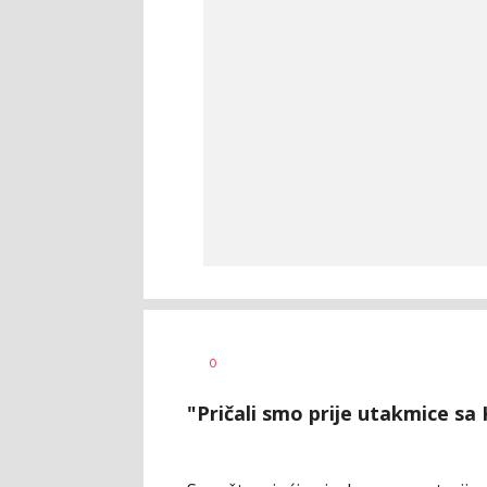
Dragan
AUTOR
0
Šutvić
"Pričali smo prije utakmice sa 