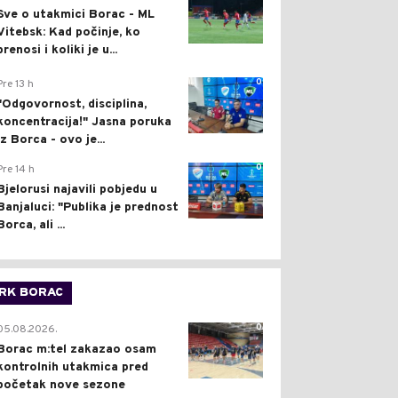
Sve o utakmici Borac - ML
Vitebsk: Kad počinje, ko
prenosi i koliki je u...
0
Pre 13 h
"Odgovornost, disciplina,
koncentracija!" Jasna poruka
iz Borca - ovo je...
0
Pre 14 h
Bjelorusi najavili pobjedu u
Banjaluci: "Publika je prednost
Borca, ali ...
RK BORAC
0
05.08.2026.
Borac m:tel zakazao osam
kontrolnih utakmica pred
početak nove sezone