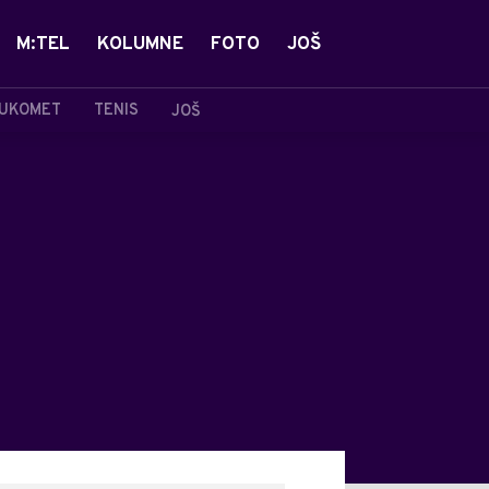
M:TEL
KOLUMNE
FOTO
JOŠ
UKOMET
TENIS
JOŠ