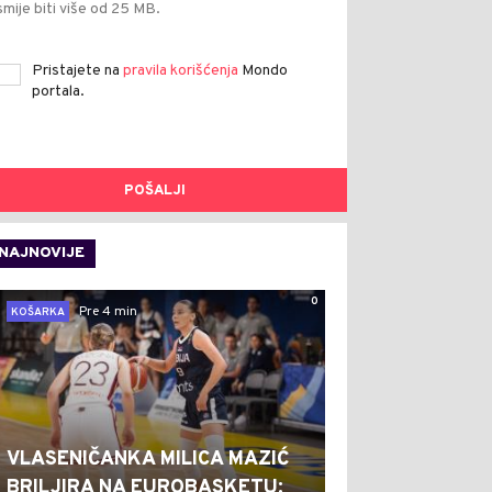
smije biti više od 25 MB.
Pristajete na
pravila korišćenja
Mondo
portala.
POŠALJI
NAJNOVIJE
0
Pre 4 min
KOŠARKA
VLASENIČANKA MILICA MAZIĆ
BRILJIRA NA EUROBASKETU: