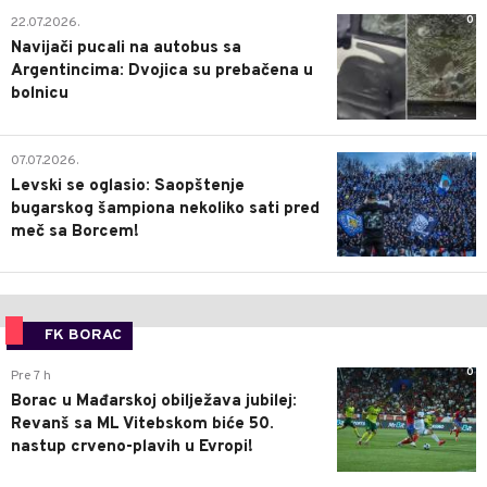
0
22.07.2026.
Navijači pucali na autobus sa
Argentincima: Dvojica su prebačena u
bolnicu
1
07.07.2026.
Levski se oglasio: Saopštenje
bugarskog šampiona nekoliko sati pred
meč sa Borcem!
FK BORAC
0
Pre 7 h
Borac u Mađarskoj obilježava jubilej:
Revanš sa ML Vitebskom biće 50.
nastup crveno-plavih u Evropi!