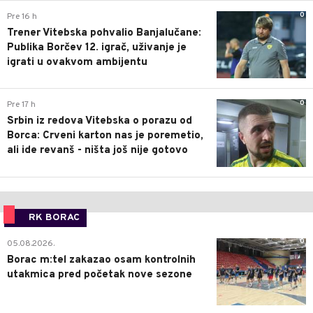
0
Pre 16 h
Trener Vitebska pohvalio Banjalučane:
Publika Borčev 12. igrač, uživanje je
igrati u ovakvom ambijentu
0
Pre 17 h
Srbin iz redova Vitebska o porazu od
Borca: Crveni karton nas je poremetio,
ali ide revanš - ništa još nije gotovo
RK BORAC
0
05.08.2026.
Borac m:tel zakazao osam kontrolnih
utakmica pred početak nove sezone