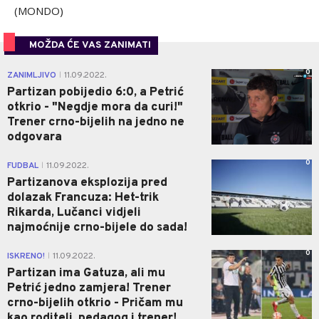
(MONDO)
MOŽDA ĆE VAS ZANIMATI
0
ZANIMLJIVO
11.09.2022.
|
Partizan pobijedio 6:0, a Petrić
otkrio - "Negdje mora da curi!"
Trener crno-bijelih na jedno ne
odgovara
0
FUDBAL
11.09.2022.
|
Partizanova eksplozija pred
dolazak Francuza: Het-trik
Rikarda, Lučanci vidjeli
najmoćnije crno-bijele do sada!
0
ISKRENO!
11.09.2022.
|
Partizan ima Gatuza, ali mu
Petrić jedno zamjera! Trener
crno-bijelih otkrio - Pričam mu
kao roditelj, pedagog i trener!