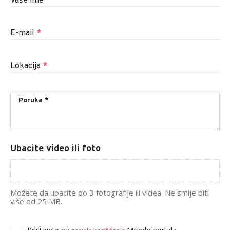
Vaše ime
*
E-mail
*
Lokacija
*
Ubacite video ili foto
Možete da ubacite do 3 fotografije ili videa. Ne smije biti
više od 25 MB.