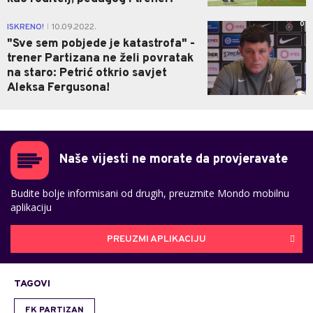
0
ISKRENO!
10.09.2022.
|
"Sve sem pobjede je katastrofa" -
trener Partizana ne želi povratak
na staro: Petrić otkrio savjet
Aleksa Fergusona!
Naše vijesti ne morate da provjeravate
Budite bolje informisani od drugih, preuzmite Mondo mobilnu
aplikaciju
PREUZMI APLIKACIJU
TAGOVI
FK PARTIZAN