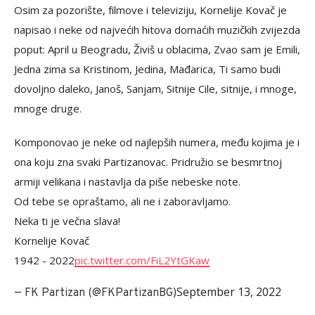
Osim za pozorište, filmove i televiziju, Kornelije Kovač je
napisao i neke od najvećih hitova domaćih muzičkih zvijezda
poput: April u Beogradu, Živiš u oblacima, Zvao sam je Emili,
Jedna zima sa Kristinom, Jedina, Mađarica, Ti samo budi
dovoljno daleko, Janoš, Sanjam, Sitnije Cile, sitnije, i mnoge,
mnoge druge.
Komponovao je neke od najlepših numera, među kojima je i
ona koju zna svaki Partizanovac. Pridružio se besmrtnoj
armiji velikana i nastavlja da piše nebeske note.
Od tebe se opraštamo, ali ne i zaboravljamo.
Neka ti je večna slava!
Kornelije Kovač
1942 - 2022
pic.twitter.com/FiL2YtGKaw
September 13, 2022
— FK Partizan (@FKPartizanBG)