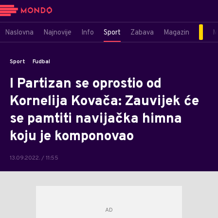
Naslovna
Najnovije
Info
Sport
Zabava
Magazin
M
Sport
Fudbal
I Partizan se oprostio od
Kornelija Kovača: Zauvijek će
se pamtiti navijačka himna
koju je komponovao
13.09.2022. / 11:55