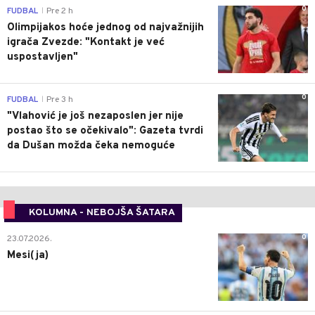
0
FUDBAL
Pre 2 h
|
Olimpijakos hoće jednog od najvažnijih
igrača Zvezde: "Kontakt je već
uspostavljen"
0
FUDBAL
Pre 3 h
|
"Vlahović je još nezaposlen jer nije
postao što se očekivalo": Gazeta tvrdi
da Dušan možda čeka nemoguće
KOLUMNA - NEBOJŠA ŠATARA
0
23.07.2026.
Mesi(ja)