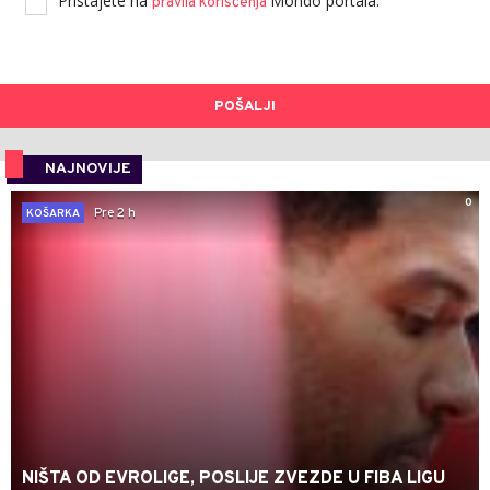
Pristajete na
Mondo portala.
pravila korišćenja
POŠALJI
NAJNOVIJE
0
Pre 2 h
KOŠARKA
NIŠTA OD EVROLIGE, POSLIJE ZVEZDE U FIBA LIGU