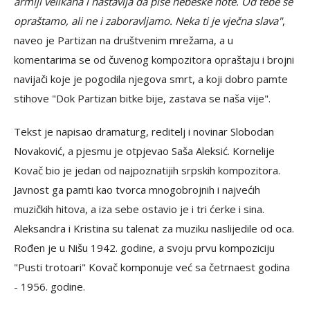
armiji velikana i nastavlja da piše nebeske note. Od tebe se
opraštamo, ali ne i zaboravljamo. Neka ti je vječna slava"
,
naveo je Partizan na društvenim mrežama, a u
komentarima se od čuvenog kompozitora opraštaju i brojni
navijači koje je pogodila njegova smrt, a koji dobro pamte
stihove "Dok Partizan bitke bije, zastava se naša vije".
Tekst je napisao dramaturg, reditelj i novinar Slobodan
Novaković, a pjesmu je otpjevao Saša Aleksić. Kornelije
Kovač bio je jedan od najpoznatijih srpskih kompozitora.
Javnost ga pamti kao tvorca mnogobrojnih i najvećih
muzičkih hitova, a iza sebe ostavio je i tri ćerke i sina.
Aleksandra i Kristina su talenat za muziku naslijedile od oca.
Rođen je u Nišu 1942. godine, a svoju prvu kompoziciju
"Pusti trotoari" Kovač komponuje već sa četrnaest godina
- 1956. godine.