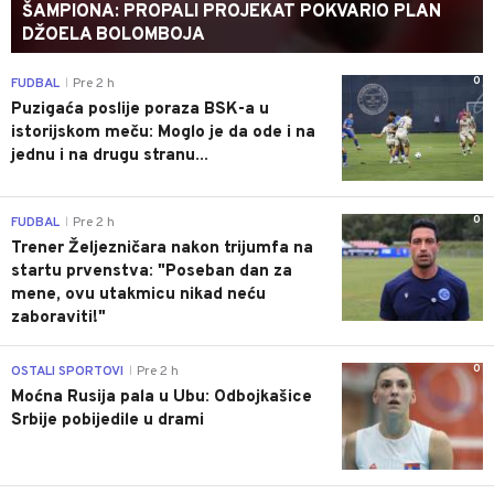
ŠAMPIONA: PROPALI PROJEKAT POKVARIO PLAN
DŽOELA BOLOMBOJA
0
FUDBAL
Pre 2 h
|
Puzigaća poslije poraza BSK-a u
istorijskom meču: Moglo je da ode i na
jednu i na drugu stranu...
0
FUDBAL
Pre 2 h
|
Trener Željezničara nakon trijumfa na
startu prvenstva: "Poseban dan za
mene, ovu utakmicu nikad neću
zaboraviti!"
0
OSTALI SPORTOVI
Pre 2 h
|
Moćna Rusija pala u Ubu: Odbojkašice
Srbije pobijedile u drami