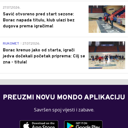
0
27.07.2026.
Savić otvoreno pred start sezone:
Borac napada titulu, klub ulazi bez
dugova prema igračima!
0
RUKOMET
27.07.2026.
|
Borac krenuo jako od starta, igrači
jedva dočekali početak priprema: Cilj se
zna - titula!
PREUZMI NOVU MONDO APLIKACIJU
Savršen spoj vijesti i zabave.