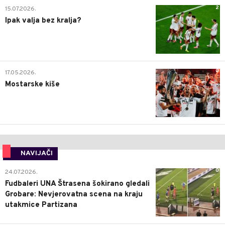
2
15.07.2026.
Ipak valja bez kralja?
0
17.05.2026.
Mostarske kiše
NAVIJAČI
0
24.07.2026.
Fudbaleri UNA Štrasena šokirano gledali
Grobare: Nevjerovatna scena na kraju
utakmice Partizana