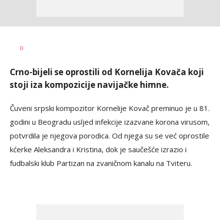
Nebojša
AUTOR
0
Šatara
Crno-bijeli se oprostili od Kornelija Kovača koji
stoji iza kompozicije navijačke himne.
Čuveni srpski kompozitor Kornelije Kovač preminuo je u 81.
godini u Beogradu usljed infekcije izazvane korona virusom,
potvrdila je njegova porodica. Od njega su se već oprostile
kćerke Aleksandra i Kristina, dok je saučešće izrazio i
fudbalski klub Partizan na zvaničnom kanalu na Tviteru.