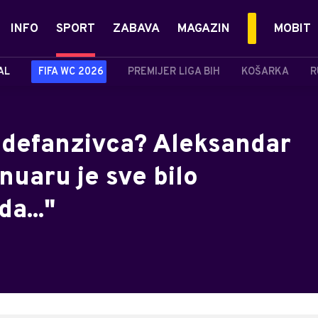
INFO
SPORT
ZABAVA
MAGAZIN
MOBIT
AL
FIFA WC 2026
PREMIJER LIGA BIH
KOŠARKA
R
 defanzivca? Aleksandar
nuaru je sve bilo
a..."