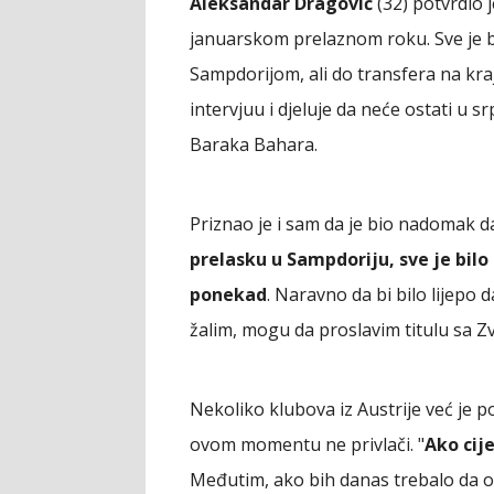
Aleksandar Dragović
(32) potvrdio 
januarskom prelaznom roku. Sve je 
Sampdorijom, ali do transfera na kraj
intervjuu i djeluje da neće ostati u
Baraka Bahara.
Priznao je i sam da je bio nadomak d
prelasku u Sampdoriju, sve je bilo 
ponekad
. Naravno da bi bilo lijepo 
žalim, mogu da proslavim titulu sa Z
Nekoliko klubova iz Austrije već je 
ovom momentu ne privlači. "
Ako cij
Međutim, ako bih danas trebalo da o