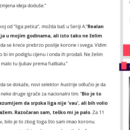
razmjena ideja doduše."
oj od "liga petica", možda baš u Seriji A."
Realan
ija u mojim godinama, ali isto tako ne želim
 da se kreće prebrzo poslije korone i svega. Vidim
 bi im podiglu cijenu i onda ih prodali. Ne želim
 malo tu ljubav prema fudbalu."
a se dokaže, novi selektor Austrije odlučio je da
neke druge igrače za nacionalni tim. "
Bio je to
zumijem da srpska liga nije 'vau', ali bih volio
kažem. Razočaran sam, teško mi je palo
. Za 11
 bilo je to zbog toga što sam imao koronu.