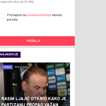
smije biti više od 25 MB.
Pristajete na
pravila korišćenja
Mondo
portala.
POŠALJI
NAJNOVIJE
0
Pre 0 min
FUDBAL
RASIM LJAJIĆ OTKRIO KAKO JE
PARTIZANU PROPAO VAŽAN