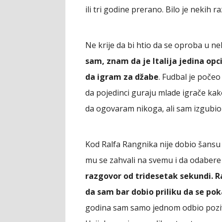
ili tri godine prerano. Bilo je nekih 
Ne krije da bi htio da se oproba u nek
sam, znam da je Italija jedina opc
da igram za džabe
. Fudbal je počeo
da pojedinci guraju mlade igrače kako
da ogovaram nikoga, ali sam izgubio
Kod Ralfa Rangnika nije dobio šansu d
mu se zahvali na svemu i da odabere 
razgovor od tridesetak sekundi. Ra
da sam bar dobio priliku da se po
godina sam samo jednom odbio poziv,