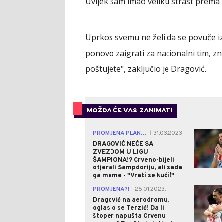
Uvijek sam imao veliku strast prema 
Uprkos svemu ne želi da se povuče i
ponovo zaigrati za nacionalni tim, zn
poštujete", zaključio je Dragović.
MOŽDA ĆE VAS ZANIMATI
PROMJENA PLANA?
31.03.2023.
|
DRAGOVIĆ NEĆE SA
ZVEZDOM U LIGU
ŠAMPIONA!? Crveno-bijeli
otjerali Sampdoriju, ali sada
ga mame - "Vrati se kući!"
PROMJENA?!
26.01.2023.
|
Dragović na aerodromu,
oglasio se Terzić! Da li
štoper napušta Crvenu