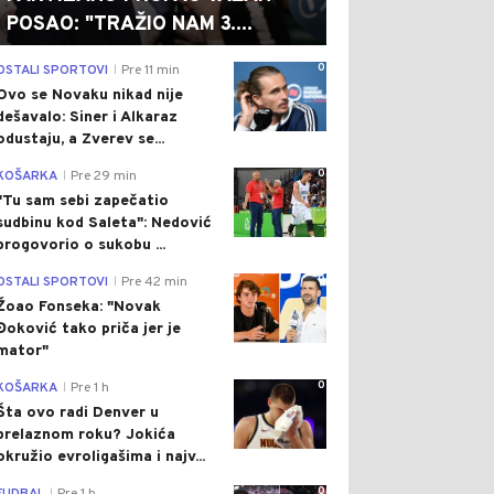
POSAO: "TRAŽIO NAM 3....
0
OSTALI SPORTOVI
Pre 11 min
|
Ovo se Novaku nikad nije
dešavalo: Siner i Alkaraz
odustaju, a Zverev se...
0
KOŠARKA
Pre 29 min
|
"Tu sam sebi zapečatio
sudbinu kod Saleta": Nedović
progovorio o sukobu ...
0
OSTALI SPORTOVI
Pre 42 min
|
Žoao Fonseka: "Novak
Đoković tako priča jer je
mator"
0
KOŠARKA
Pre 1 h
|
Šta ovo radi Denver u
prelaznom roku? Jokića
okružio evroligašima i najv...
0
|