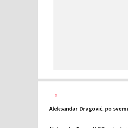
Bojan
AUTOR
0
Jakovljević
Aleksandar Dragović, po svemu 