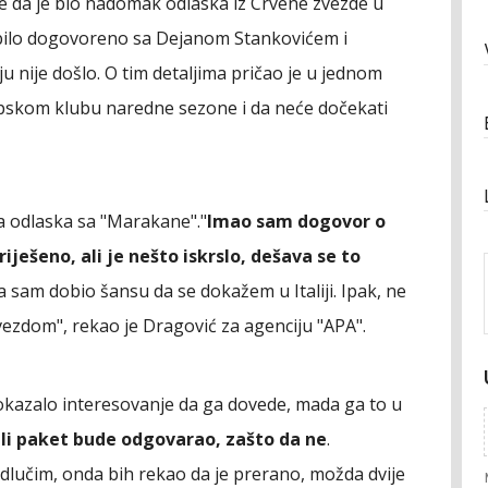
je da je bio nadomak odlaska iz Crvene zvezde u
bilo dogovoreno sa Dejanom Stankovićem i
u nije došlo. O tim detaljima pričao je u jednom
 srpskom klubu naredne sezone i da neće dočekati
a odlaska sa "Marakane"."
Imao sam dogovor o
riješeno, ali je nešto iskrslo, dešava se to
da sam dobio šansu da se dokažem u Italiji. Ipak, ne
vezdom", rekao je Dragović za agenciju "APA".
pokazalo interesovanje da ga dovede, mada ga to u
eli paket bude odgovarao, zašto da ne
.
dlučim, onda bih rekao da je prerano, možda dvije