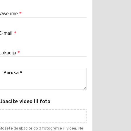
Vaše ime
*
E-mail
*
Lokacija
*
Ubacite video ili foto
Možete da ubacite do 3 fotografije ili videa. Ne