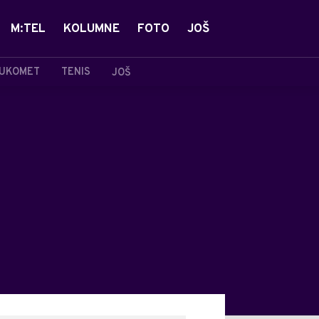
M:TEL
KOLUMNE
FOTO
JOŠ
UKOMET
TENIS
JOŠ