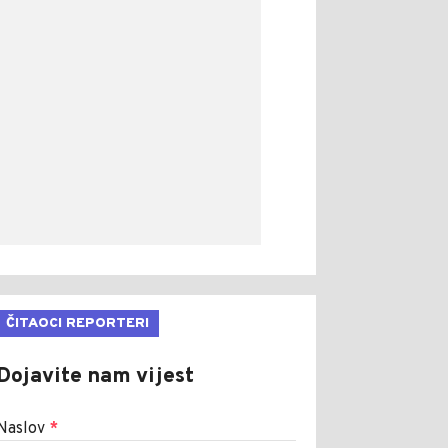
ČITAOCI REPORTERI
Dojavite nam vijest
Naslov
*