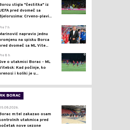
Borcu stigla "čestitka" iz
UEFA pred dvomeč sa
Bjelorusima: Crveno-plavi...
0
Pre 7 h
Marinović napravio jednu
promjenu na spisku Borca
pred dvomeč sa ML Vite...
0
Pre 8 h
Sve o utakmici Borac - ML
Vitebsk: Kad počinje, ko
prenosi i koliki je u...
RK BORAC
0
05.08.2026.
Borac m:tel zakazao osam
kontrolnih utakmica pred
početak nove sezone