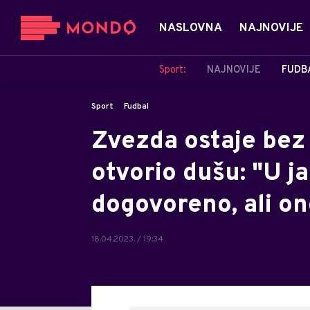
NASLOVNA
NAJNOVIJE
Sport:
NAJNOVIJE
FUDB
Sport
Fudbal
Zvezda ostaje bez
otvorio dušu: "U ja
dogovoreno, ali ond
18.04.2023. / 19:34