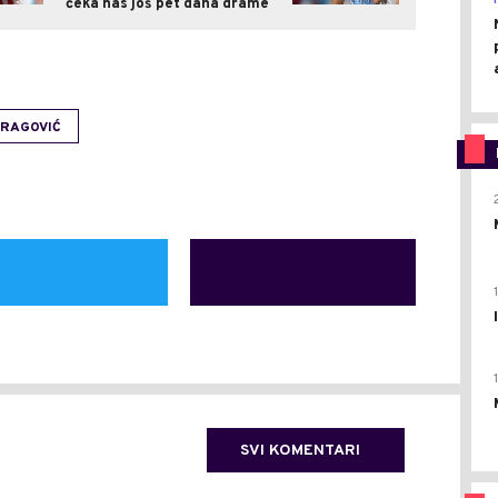
čeka nas još pet dana drame
RAGOVIĆ
SVI KOMENTARI