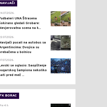
NAVIJAČI
0
24.07.2026.
Fudbaleri UNA Štrasena
šokirano gledali Grobare:
Nevjerovatna scena na k...
0
22.07.2026.
Navijači pucali na autobus sa
Argentincima: Dvojica su
prebačena u bolnicu
1
07.07.2026.
Levski se oglasio: Saopštenje
bugarskog šampiona nekoliko
sati pred meč ...
FK BORAC
0
Pre 4 h