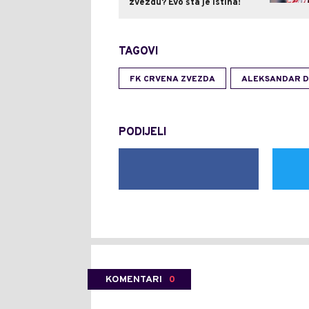
zvezdu? Evo šta je istina!
TAGOVI
FK CRVENA ZVEZDA
ALEKSANDAR D
PODIJELI
KOMENTARI
0