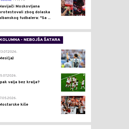
FUDBAL
Pre 1 h
Navijači Moskovljana
protestovali zbog dolaska
albanskog fudbalera: "Sa ...
KOLUMNA - NEBOJŠA ŠATARA
0
23.07.2026.
Mesi(ja)
2
15.07.2026.
Ipak valja bez kralja?
0
17.05.2026.
Mostarske kiše