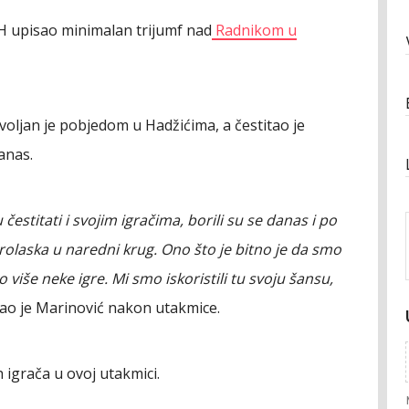
iH upisao minimalan trijumf nad
Radnikom u
oljan je pobjedom u Hadžićima, a čestitao je
anas.
ću čestitati i svojim igračima, borili su se danas i po
rolaska u naredni krug. Ono što je bitno je da smo
 više neke igre. Mi smo iskoristili tu svoju šansu,
ao je Marinović nakon utakmice.
 igrača u ovoj utakmici.