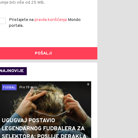
smije biti više od 25 MB.
Pristajete na
pravila korišćenja
Mondo
portala.
POŠALJI
NAJNOVIJE
0
Pre 19 min
FUDBAL
UGUGVAJ POSTAVIO
LEGENDARNOG FUDBALERA ZA
SELEKTORA: POSLIJE DEBAKLA