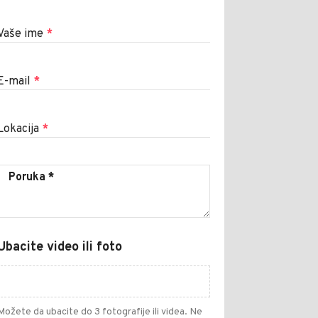
Vaše ime
*
E-mail
*
Lokacija
*
Ubacite video ili foto
Možete da ubacite do 3 fotografije ili videa. Ne