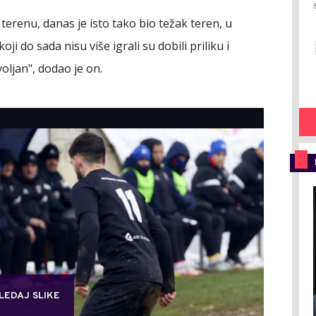
terenu, danas je isto tako bio težak teren, u
i do sada nisu više igrali su dobili priliku i
voljan", dodao je on.
LEDAJ SLIKE