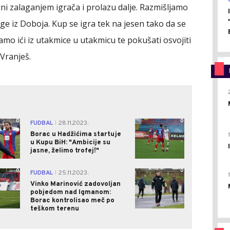
i zalaganjem igrača i prolazu dalje. Razmišljamo
loge iz Doboja. Kup se igra tek na jesen tako da se
o ići iz utakmice u utakmicu te pokušati osvojiti
 Vranješ.
0
0
FUDBAL
28.11.2023.
|
Borac u Hadžićima startuje
u Kupu BiH: "Ambicije su
jasne, želimo trofej!"
0
0
FUDBAL
25.11.2023.
|
Vinko Marinović zadovoljan
pobjedom nad Igmanom:
Borac kontrolisao meč po
teškom terenu