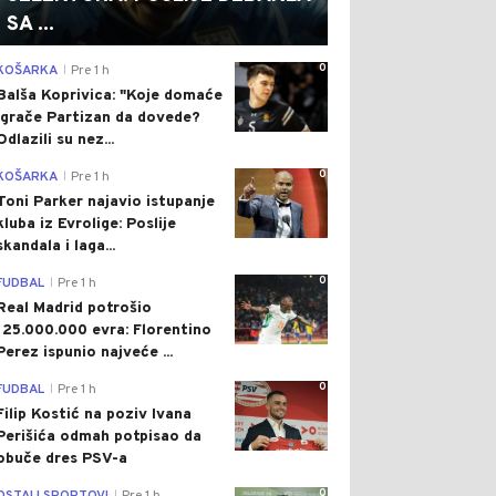
SA ...
0
KOŠARKA
Pre 1 h
|
Balša Koprivica: "Koje domaće
igrače Partizan da dovede?
Odlazili su nez...
0
KOŠARKA
Pre 1 h
|
Toni Parker najavio istupanje
kluba iz Evrolige: Poslije
skandala i laga...
0
FUDBAL
Pre 1 h
|
Real Madrid potrošio
125.000.000 evra: Florentino
Perez ispunio najveće ...
0
FUDBAL
Pre 1 h
|
Filip Kostić na poziv Ivana
Perišića odmah potpisao da
obuče dres PSV-a
0
|