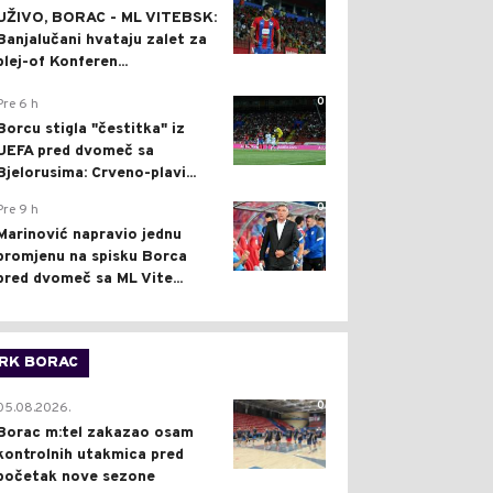
UŽIVO, BORAC - ML VITEBSK:
Banjalučani hvataju zalet za
plej-of Konferen...
0
Pre 6 h
Borcu stigla "čestitka" iz
UEFA pred dvomeč sa
Bjelorusima: Crveno-plavi...
0
Pre 9 h
Marinović napravio jednu
promjenu na spisku Borca
pred dvomeč sa ML Vite...
RK BORAC
0
05.08.2026.
Borac m:tel zakazao osam
kontrolnih utakmica pred
početak nove sezone