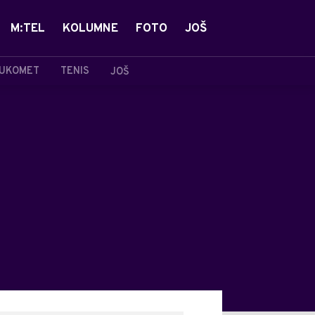
M:TEL
KOLUMNE
FOTO
JOŠ
UKOMET
TENIS
JOŠ