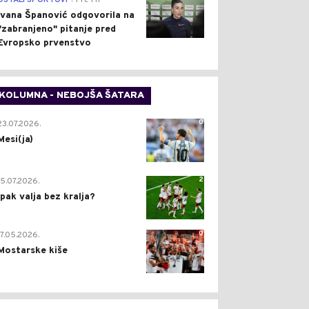
OSTALI SPORTOVI
Pre 1 h
Ivana Španović odgovorila na
"zabranjeno" pitanje pred
Evropsko prvenstvo
KOLUMNA - NEBOJŠA ŠATARA
0
23.07.2026.
Mesi(ja)
2
15.07.2026.
Ipak valja bez kralja?
0
17.05.2026.
Mostarske kiše