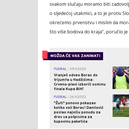
svakom slučaju moramo biti zadovoljn
o sljedećoj utakmici, a to je protiv S
okrećemo prvenstvu i mislim da moram
što više bodova do kraja", poručio je
MOŽDA ĆE VAS ZANIMATI
FUDBAL
29.11.2023.
|
Vranješ odveo Borac do
trijumfa u Hadžićima:
Crveno-plavi izborili osminu
finala Kupa BiH!
FUDBAL
26.11.2023.
|
"Žuti" ponovo pokazao
koliko voli Borac! Danilović
poslao najvišu ponudu za
dres sa potpisima za
kupovinu paketića