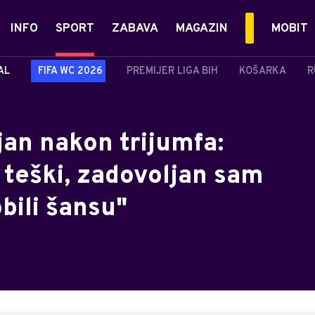
INFO
SPORT
ZABAVA
MAGAZIN
MOBIT
AL
FIFA WC 2026
PREMIJER LIGA BIH
KOŠARKA
R
jan nakon trijumfa:
o teški, zadovoljan sam
bili šansu"