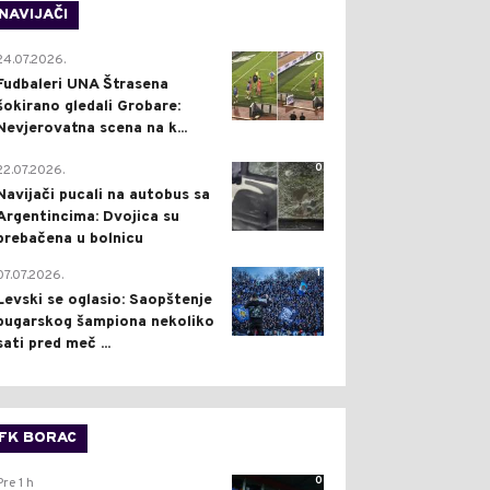
NAVIJAČI
0
24.07.2026.
Fudbaleri UNA Štrasena
šokirano gledali Grobare:
Nevjerovatna scena na k...
0
22.07.2026.
Navijači pucali na autobus sa
Argentincima: Dvojica su
prebačena u bolnicu
1
07.07.2026.
Levski se oglasio: Saopštenje
bugarskog šampiona nekoliko
sati pred meč ...
FK BORAC
0
Pre 1 h