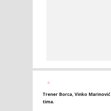
Haris
AUTOR
0
Krhalić
Trener Borca, Vinko Marinović
tima.