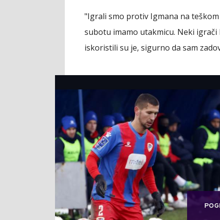
"Igrali smo protiv Igmana na teškom 
subotu imamo utakmicu. Neki igrači koj
iskoristili su je, sigurno da sam zado
POG