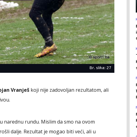
Br. slika: 27
ojan Vranješ
koji nije zadovoljan rezultatom, ali
ivou.
n u narednu rundu. Mislim da smo na ovom
li dalje. Rezultat je mogao biti veći, ali u