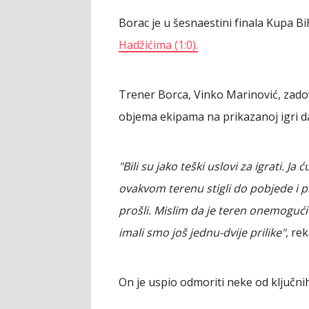
Borac je u šesnaestini finala Kupa B
Hadžićima (1:0).
Trener Borca, Vinko Marinović, zadov
objema ekipama na prikazanoj igri d
"Bili su jako teški uslovi za igrati. Ja 
ovakvom terenu stigli do pobjede i p
prošli. Mislim da je teren onemogućio
imali smo još jednu-dvije prilike",
rek
On je uspio odmoriti neke od ključnih