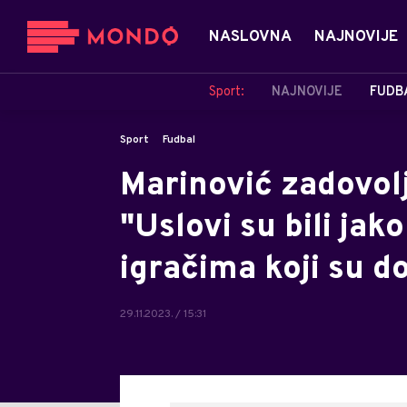
NASLOVNA
NAJNOVIJE
Sport:
NAJNOVIJE
FUDB
Sport
Fudbal
Marinović zadovol
"Uslovi su bili jak
igračima koji su do
29.11.2023. / 15:31