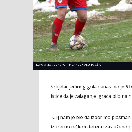
IZVOR: MONDO/SPORT1/SANEL KONJHODŽIĆ
Srtijelac jedinog gola danas bio je
St
ističe da je zalaganje igrača bilo na n
"Cilj nam je bio da izborimo plasma
izuzetno teškom terenu zasluženo proš