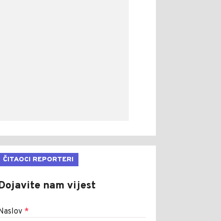
ČITAOCI REPORTERI
Dojavite nam vijest
Naslov
*