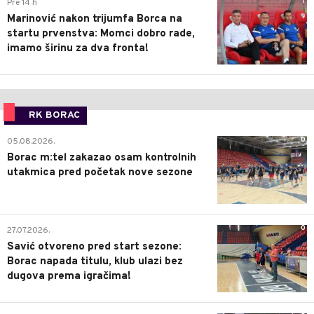
1
Pre 14 h
Marinović nakon trijumfa Borca na
startu prvenstva: Momci dobro rade,
imamo širinu za dva fronta!
RK BORAC
0
05.08.2026.
Borac m:tel zakazao osam kontrolnih
utakmica pred početak nove sezone
0
27.07.2026.
Savić otvoreno pred start sezone:
Borac napada titulu, klub ulazi bez
dugova prema igračima!