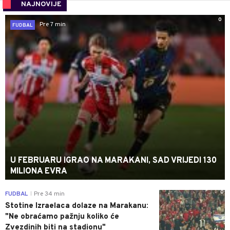
NAJNOVIJE
0
Pre 7 min
FUDBAL
U FEBRUARU IGRAO NA MARAKANI, SAD VRIJEDI 130
MILIONA EVRA
0
FUDBAL
Pre 34 min
|
Stotine Izraelaca dolaze na Marakanu:
"Ne obraćamo pažnju koliko će
Zvezdinih biti na stadionu"