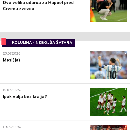
Dva velika udarca za Hapoel pred
Crvenu zvezdu
KOLUMNA - NEBOJŠA ŠATARA
0
23.07.2026.
Mesi(ja)
2
15.07.2026.
Ipak valja bez kralja?
0
17.05.2026.