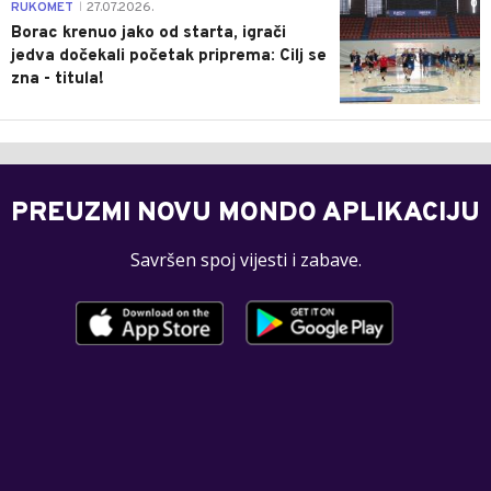
0
RUKOMET
27.07.2026.
|
Borac krenuo jako od starta, igrači
jedva dočekali početak priprema: Cilj se
zna - titula!
PREUZMI NOVU MONDO APLIKACIJU
Savršen spoj vijesti i zabave.