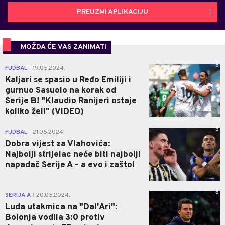
PREUZMI APLIKACIJU
MOŽDA ĆE VAS ZANIMATI
0
FUDBAL
19.05.2024.
|
Kaljari se spasio u Ređo Emiliji i
gurnuo Sasuolo na korak od
Serije B! "Klaudio Ranijeri ostaje
koliko želi" (VIDEO)
0
FUDBAL
21.05.2024.
|
Dobra vijest za Vlahovića:
Najbolji strijelac neće biti najbolji
napadač Serije A – a evo i zašto!
0
SERIJA A
20.05.2024.
|
Luda utakmica na "Dal'Ari":
Bolonja vodila 3:0 protiv