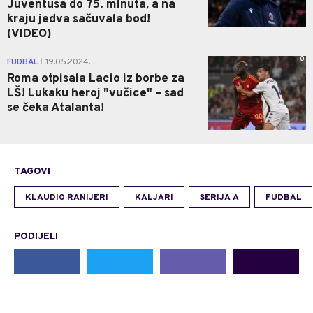
Juventusa do 75. minuta, a na
kraju jedva sačuvala bod!
(VIDEO)
0
FUDBAL
19.05.2024.
|
Roma otpisala Lacio iz borbe za
LŠ! Lukaku heroj "vučice" – sad
se čeka Atalanta!
TAGOVI
KLAUDIO RANIJERI
KALJARI
SERIJA A
FUDBAL
PODIJELI