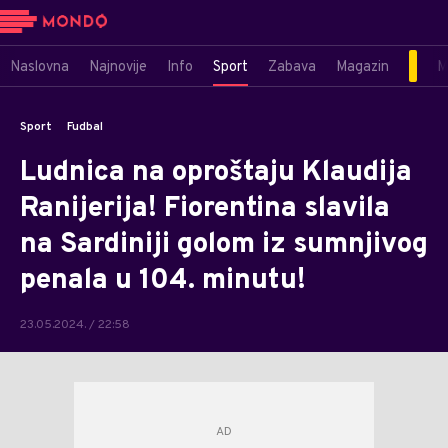
Naslovna
Najnovije
Info
Sport
Zabava
Magazin
M
Sport
Fudbal
Ludnica na oproštaju Klaudija
Ranijerija! Fiorentina slavila
na Sardiniji golom iz sumnjivog
penala u 104. minutu!
23.05.2024. / 22:58