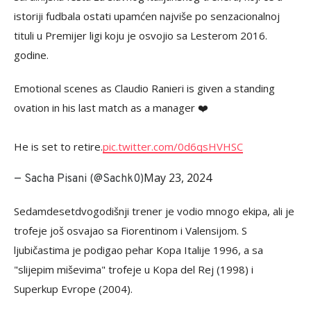
istoriji fudbala ostati upamćen najviše po senzacionalnoj
tituli u Premijer ligi koju je osvojio sa Lesterom 2016.
godine.
Emotional scenes as Claudio Ranieri is given a standing
ovation in his last match as a manager ❤️
He is set to retire.
pic.twitter.com/0d6qsHVHSC
May 23, 2024
— Sacha Pisani (@Sachk0)
Sedamdesetdvogodišnji trener je vodio mnogo ekipa, ali je
trofeje još osvajao sa Fiorentinom i Valensijom. S
ljubičastima je podigao pehar Kopa Italije 1996, a sa
"slijepim miševima" trofeje u Kopa del Rej (1998) i
Superkup Evrope (2004).