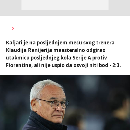
Nebojša
AUTOR
0
Šatara
Kaljari je na posljednjem meču svog trenera
Klaudija Ranijerija maesteralno odgirao
utakmicu posljednjeg kola Serije A protiv
Fiorentine, ali nije uspio da osvoji niti bod - 2:3.