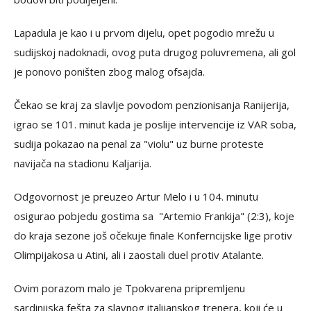
Lapadula je kao i u prvom dijelu, opet pogodio mrežu u
sudijskoj nadoknadi, ovog puta drugog poluvremena, ali gol
je ponovo poništen zbog malog ofsajda.
Čekao se kraj za slavlje povodom penzionisanja Ranijerija,
igrao se 101. minut kada je poslije intervencije iz VAR soba,
sudija pokazao na penal za "violu" uz burne proteste
navijača na stadionu Kaljarija.
Odgovornost je preuzeo Artur Melo i u 104. minutu
osigurao pobjedu gostima sa "Artemio Frankija" (2:3), koje
do kraja sezone još očekuje finale Konferncijske lige protiv
Olimpijakosa u Atini, ali i zaostali duel protiv Atalante.
Ovim porazom malo je Tpokvarena pripremljenu
sardinijska fešta za slavnog italijanskog trenera, koji će u