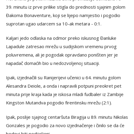
39. minutu iz prve prilike stigla do prednosti sjajnim golom
Đakoma Bonaventure, koji se lijepo namjestio i pogodio
suprotan ugao udarcem sa 10-ak metara - 0:1.
Kaljari jedo odlaska na odmor preko iskusnog Đanluke
Lapadule zatresao mrežu u sudijskom vremenu prvog
poluvremena, ali je pogodak opravdano poništen jer je
napadač domaćih bio u nedozvoljenoj situaciji.
Ipak, izjednačili su Ranijerijevi učenici u 64. minutu golom
Alesandra Deiole, a onda i napravili potpuni preokret pet
minuta prije kraja kada je iskosa mladi fudbaler iz Zambije
Kingston Mutandva pogodio firentinsku mrežu (2:1).
Ipak, poslije sjajnog centaršuta Biragija u 89. minutu Nikolas
Gonzales je pogodio za novo izjednačenje i činilo se da će
bodovi biti podijeljeni.