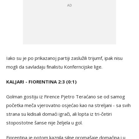
Iako su je po prikazanoj partiji zaslužili trijumf, ipak nisu
mogli da savladaju finalistu Konferncijske lige.
KALJARI - FIORENTINA 2:3 (0:1)
Golman gostiju iz Firence Pjetro Teraćano se od samog
početka meča vjerovatno osjećao kao na streljani - sa svih
strana su kidisali domaći igrači, ali lopta iz tri-četiri
stopostotne šanse nije željela u gol.
Fiorentina je potom kaznila silne promašaje domaćina i u