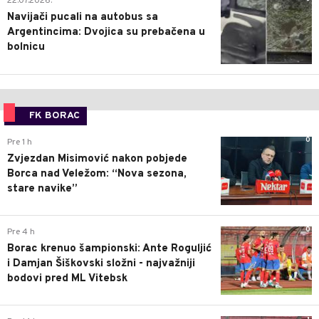
22.07.2026.
Navijači pucali na autobus sa
Argentincima: Dvojica su prebačena u
bolnicu
FK BORAC
0
Pre 1 h
Zvjezdan Misimović nakon pobjede
Borca nad Veležom: “Nova sezona,
stare navike”
0
Pre 4 h
Borac krenuo šampionski: Ante Roguljić
i Damjan Šiškovski složni - najvažniji
bodovi pred ML Vitebsk