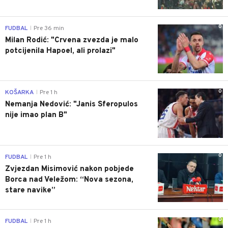
0
FUDBAL
Pre 36 min
|
Milan Rodić: "Crvena zvezda je malo
potcijenila Hapoel, ali prolazi"
0
KOŠARKA
Pre 1 h
|
Nemanja Nedović: "Janis Sferopulos
nije imao plan B"
0
FUDBAL
Pre 1 h
|
Zvjezdan Misimović nakon pobjede
Borca nad Veležom: “Nova sezona,
stare navike”
0
FUDBAL
Pre 1 h
|