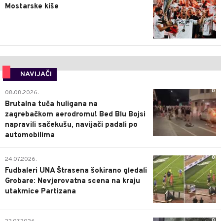
Mostarske kiše
NAVIJAČI
0
08.08.2026.
Brutalna tuča huligana na
zagrebačkom aerodromu! Bed Blu Bojsi
napravili sačekušu, navijači padali po
automobilima
0
24.07.2026.
Fudbaleri UNA Štrasena šokirano gledali
Grobare: Nevjerovatna scena na kraju
utakmice Partizana
0